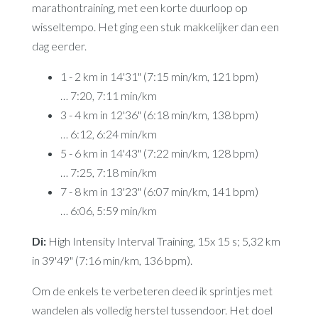
marathontraining, met een korte duurloop op
wisseltempo. Het ging een stuk makkelijker dan een
dag eerder.
1 - 2 km in 14'31" (7:15 min/km, 121 bpm)
… 7:20, 7:11 min/km
3 - 4 km in 12'36" (6:18 min/km, 138 bpm)
… 6:12, 6:24 min/km
5 - 6 km in 14'43" (7:22 min/km, 128 bpm)
… 7:25, 7:18 min/km
7 - 8 km in 13'23" (6:07 min/km, 141 bpm)
… 6:06, 5:59 min/km
Di:
High Intensity Interval Training, 15x 15 s; 5,32 km
in 39'49" (7:16 min/km, 136 bpm).
Om de enkels te verbeteren deed ik sprintjes met
wandelen als volledig herstel tussendoor. Het doel