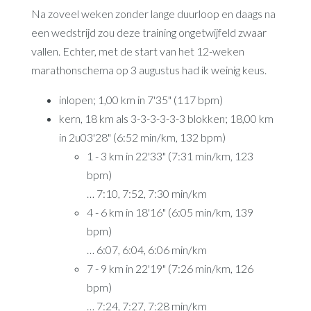
Na zoveel weken zonder lange duurloop en daags na
een wedstrijd zou deze training ongetwijfeld zwaar
vallen. Echter, met de start van het 12-weken
marathonschema op 3 augustus had ik weinig keus.
inlopen; 1,00 km in 7'35" (117 bpm)
kern, 18 km als 3-3-3-3-3-3 blokken; 18,00 km
in 2u03'28" (6:52 min/km, 132 bpm)
1 - 3 km in 22'33" (7:31 min/km, 123
bpm)
… 7:10, 7:52, 7:30 min/km
4 - 6 km in 18'16" (6:05 min/km, 139
bpm)
… 6:07, 6:04, 6:06 min/km
7 - 9 km in 22'19" (7:26 min/km, 126
bpm)
… 7:24, 7:27, 7:28 min/km