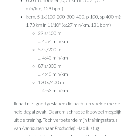
600 m dribbelen; 0,71 km in 5'07" (7:14
min/km, 129 bpm)
kern,
5
1x(100-200-300-400, p 100, sp 400 m);
1,73 km in 11'10" (6:27 min/km, 131 bpm)
29 s/100 m
… 4:54 min/km
57 s/200 m
… 4:43 min/km
87 s/300 m
… 4:40 min/km
120 s/400 m
… 4:53 min/km
Ik had niet goed geslapen die nacht en voelde me de
hele dag al zwak. Daarom schrapte ik zoveel mogelijk
uit de training. Toch verbeterde mijn trainingsstatus
van
Aanhouden
naar
Productief.
Had ik stug