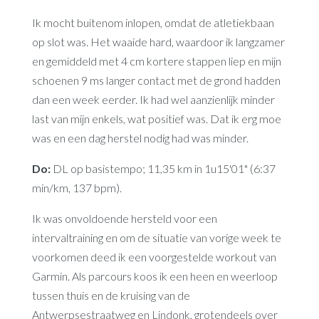
Ik mocht buitenom inlopen, omdat de atletiekbaan
op slot was. Het waaide hard, waardoor ik langzamer
en gemiddeld met 4 cm kortere stappen liep en mijn
schoenen 9 ms langer contact met de grond hadden
dan een week eerder. Ik had wel aanzienlijk minder
last van mijn enkels, wat positief was. Dat ik erg moe
was en een dag herstel nodig had was minder.
Do:
DL op basistempo; 11,35 km in 1u15'01" (6:37
min/km, 137 bpm).
Ik was onvoldoende hersteld voor een
intervaltraining en om de situatie van vorige week te
voorkomen deed ik een voorgestelde workout van
Garmin. Als parcours koos ik een heen en weerloop
tussen thuis en de kruising van de
Antwerpsestraatweg en Lindonk, grotendeels over