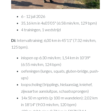
6 - 12 juli 2026
35,16 km in 4u05'05" (6:58 min/km, 129 bpm)
4 trainingen, 1 wedstrijd
Di:
Intervaltraining; 6,00 km in 45'11" (7:32 min/km,
125 bpm).
inlopen op 6:30 min/km; 1,54 km in 10'39"
(6:55 min/km, 124 bpm)
oefeningen (lunges, squats, gluten-bridge, push-
ups)
loopscholing (tripplings, hielaanslag, kniehef,
zijwaartse aansluitpas, schaatssprongen)
14x 50 m sprints (p 100 m wandelen); 2,02 km
in 18'14" (9:03 min/km, 120 bpm)