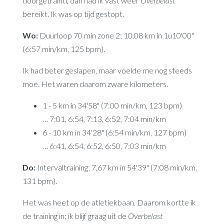
doorgetraind, dan had ik vast weer
Overbelast
bereikt. Ik was op tijd gestopt.
Wo:
Duurloop 70 min zone 2; 10,08 km in 1u10'00"
(6:57 min/km, 125 bpm).
Ik had beter geslapen, maar voelde me nog steeds
moe. Het waren daarom zware kilometers.
1 - 5 km in 34'58" (7:00 min/km, 123 bpm)
… 7:01, 6:54, 7:13, 6:52, 7:04 min/km
6 - 10 km in 34'28" (6:54 min/km, 127 bpm)
… 6:41, 6:54, 6:52, 6:50, 7:03 min/km
Do:
Intervaltraining; 7,67 km in 54'39" (7:08 min/km,
131 bpm).
Het was heet op de atletiekbaan. Daarom kortte ik
de training in; ik blijf graag uit de
Overbelast