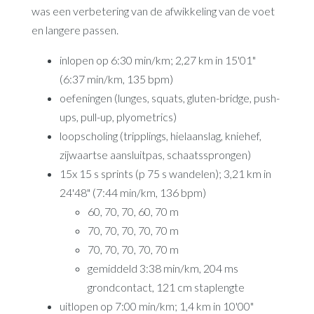
was een verbetering van de afwikkeling van de voet
en langere passen.
inlopen op 6:30 min/km; 2,27 km in 15'01"
(6:37 min/km, 135 bpm)
oefeningen (lunges, squats, gluten-bridge, push-
ups, pull-up, plyometrics)
loopscholing (tripplings, hielaanslag, kniehef,
zijwaartse aansluitpas, schaatssprongen)
15x 15 s sprints (p 75 s wandelen); 3,21 km in
24'48" (7:44 min/km, 136 bpm)
60, 70, 70, 60, 70 m
70, 70, 70, 70, 70 m
70, 70, 70, 70, 70 m
gemiddeld 3:38 min/km, 204 ms
grondcontact, 121 cm staplengte
uitlopen op 7:00 min/km; 1,4 km in 10'00"