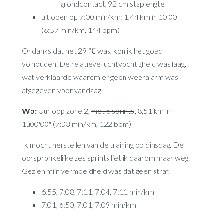
grondcontact, 92 cm staplengte
uitlopen op 7:00 min/km; 1,44 km in 10'00"
(6:57 min/km, 144 bpm)
Ondanks dat het 29 ℃ was, kon ik het goed
volhouden. De relatieve luchtvochtigheid was laag,
wat verklaarde waarom er geen weeralarm was
afgegeven voor vandaag.
Wo:
Uurloop zone 2,
met 6 sprints
; 8,51 km in
1u00'00" (7:03 min/km, 122 bpm)
Ik mocht herstellen van de training op dinsdag. De
oorspronkelijke zes sprints liet ik daarom maar weg.
Gezien mijn vermoeidheid was dat geen straf.
6:55, 7:08, 7:11, 7:04, 7:11 min/km
7:01, 6:50, 7:01, 7:09 min/km