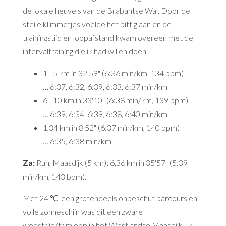
de lokale heuvels van de Brabantse Wal. Door de
steile klimmetjes voelde het pittig aan en de
trainingstijd en loopafstand kwam overeen met de
intervaltraining die ik had willen doen.
1 - 5 km in 32'59" (6:36 min/km, 134 bpm)
… 6:37, 6:32, 6:39, 6:33, 6:37 min/km
6 - 10 km in 33'10" (6:38 min/km, 139 bpm)
… 6:39, 6:34, 6:39, 6:38, 6:40 min/km
1,34 km in 8'52" (6:37 min/km, 140 bpm)
… 6:35, 6:38 min/km
Za:
Run, Maasdijk (5 km); 6,36 km in 35'57" (5:39
min/km, 143 bpm).
Met 24 ℃, een grotendeels onbeschut parcours en
volle zonneschijn was dit een zware
wedstrijd/trimloop in het Westlandse Maasdijk. Ik