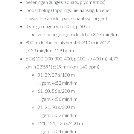
oefeningen (lunges, squats, plyometrics)
loopscholing (tripplings, hielaanslag, kniehef,
zijwaartse aansluitpas, schaatssprongen)
3 steigerungen van 50 m, p 50 m
versnellingen gemiddeld op 3:56 min/km
800 m dribbelen als herstel; 810 m in 6'07"
(7:33 min/km, 129 bpm)
6
3x(100-200-300-400, p 100, sp 400 m); 4,73
km in 28'59" (6:19 min/km, 140 bpm)
31, 29, 27 s/100 m
… gem. 4:52 min/km
61, 60, 56 s/200 m
… gem. 4:56 min/km
91, 91, 90 s/300 m
… gem. 5:02 min/km
121, 121, 123 s/400 m
… gem. 5:04 min/km