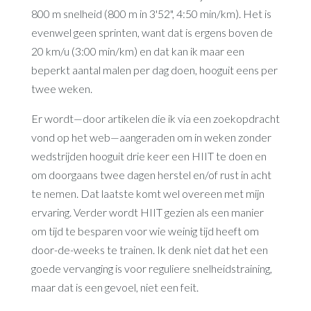
800 m snelheid (800 m in 3'52", 4:50 min/km). Het is
evenwel geen sprinten, want dat is ergens boven de
20 km/u (3:00 min/km) en dat kan ik maar een
beperkt aantal malen per dag doen, hooguit eens per
twee weken.
Er wordt—door artikelen die ik via een zoekopdracht
vond op het web—aangeraden om in weken zonder
wedstrijden hooguit drie keer een HIIT te doen en
om doorgaans twee dagen herstel en/of rust in acht
te nemen. Dat laatste komt wel overeen met mijn
ervaring. Verder wordt HIIT gezien als een manier
om tijd te besparen voor wie weinig tijd heeft om
door-de-weeks te trainen. Ik denk niet dat het een
goede vervanging is voor reguliere snelheidstraining,
maar dat is een gevoel, niet een feit.