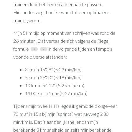
trainen door het een en ander aan te passen.
Hieronder volgt hoe ik kwam tot een optimalere
trainingsvorm.
Mijn 5 km tijd op moment van schrijven was rond de
26 minuten. Dat vertaalde zich volgens de Riegel
formule
in de volgende tijden en tempo’s
voor de diverse afstanden:
3 km in 15'08" (5:03 min/km)
5 km in 26'00" (5:18 min/km)
10 km in 54'12" (5:25 min/km)
11,00 km in 1 uur (5:27 min/km)
Tijdens mijn twee HIITs legde ik gemiddeld ongeveer
70 m af in 15 s bij mijn “sprints”, wat ruwweg 3:30
min/km is. Dat is aanzienlijk sneller dan mijn
berekende 3 km snelheid en zelfs mijn berekende