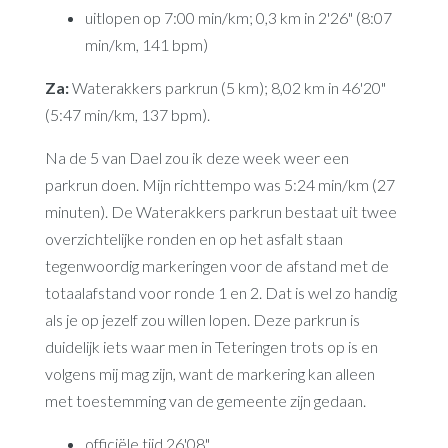
uitlopen op 7:00 min/km; 0,3 km in 2'26" (8:07
min/km, 141 bpm)
Za:
Waterakkers parkrun (5 km); 8,02 km in 46'20"
(5:47 min/km, 137 bpm).
Na de 5 van Dael zou ik deze week weer een
parkrun doen. Mijn richttempo was 5:24 min/km (27
minuten). De Waterakkers parkrun bestaat uit twee
overzichtelijke ronden en op het asfalt staan
tegenwoordig markeringen voor de afstand met de
totaalafstand voor ronde 1 en 2. Dat is wel zo handig
als je op jezelf zou willen lopen. Deze parkrun is
duidelijk iets waar men in Teteringen trots op is en
volgens mij mag zijn, want de markering kan alleen
met toestemming van de gemeente zijn gedaan.
officiële tijd 26'08"