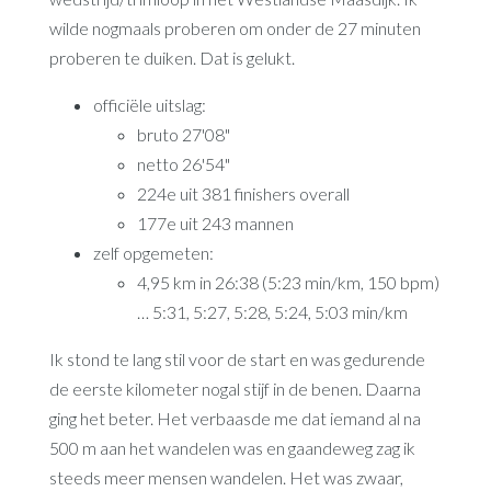
wilde nogmaals proberen om onder de 27 minuten
proberen te duiken. Dat is gelukt.
officiële uitslag:
bruto 27'08"
netto 26'54"
224e uit 381 finishers overall
177e uit 243 mannen
zelf opgemeten:
4,95 km in 26:38 (5:23 min/km, 150 bpm)
… 5:31, 5:27, 5:28, 5:24, 5:03 min/km
Ik stond te lang stil voor de start en was gedurende
de eerste kilometer nogal stijf in de benen. Daarna
ging het beter. Het verbaasde me dat iemand al na
500 m aan het wandelen was en gaandeweg zag ik
steeds meer mensen wandelen. Het was zwaar,