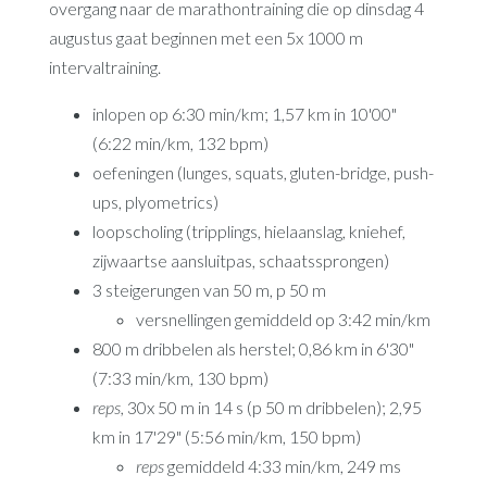
overgang naar de marathontraining die op dinsdag 4
augustus gaat beginnen met een 5x 1000 m
intervaltraining.
inlopen op 6:30 min/km; 1,57 km in 10'00"
(6:22 min/km, 132 bpm)
oefeningen (lunges, squats, gluten-bridge, push-
ups, plyometrics)
loopscholing (tripplings, hielaanslag, kniehef,
zijwaartse aansluitpas, schaatssprongen)
3 steigerungen van 50 m, p 50 m
versnellingen gemiddeld op 3:42 min/km
800 m dribbelen als herstel; 0,86 km in 6'30"
(7:33 min/km, 130 bpm)
reps,
30x 50 m in 14 s (p 50 m dribbelen); 2,95
km in 17'29" (5:56 min/km, 150 bpm)
reps
gemiddeld 4:33 min/km, 249 ms