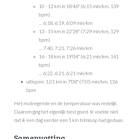
10 - 12 km in 18'46" (6:15 min/km, 139
bpm)
… 6:18, 6:19, 6:09 min/km
13 - 15 km in 22'28" (7:29 min/km, 129
bpm)
… 7:40, 7:21, 7:26 min/km
16 - 18 km in 19'04" (6:21 min/km, 141
bpm)
… 6:22, 6:21, 6:21 min/km
uitlopen; 1,01 km in 7'08" (7:05 min/km, 136
bpm
Het motregende en de temperatuur was redelijk.
Daarom ging het eigenlijk best goed. Ik voelde niet
dat ik een dag eerder een 5 km trimloop had gedaan.
Samenvatting