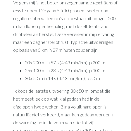
Volgens mij is het beter om zogenaamde
repetitions
of
reps
te doen. Die gaan 5 à 10 procent sneller dan
reguliere intervaltempo’s en bestaan uit hooguit 200
m hardlopen per herhaling, met dezelfde afstand
dribbelen als herstel. Deze vereisen in mijn ervaring
maar een dag herstel of rust. Typische uitvoeringen
op basis van 5 km in 27 minuten zouden zijn:
20x 200 m in 57 s (4:43 min/km), p 200 m
25x 100 m in 28 s (4:43 min/km), p 100 m
30x 50 m in 14 s (4:43 min/km), p 50 m
Ik koos de laatste uitvoering, 30x 50 m, omdat die
het meest leek op wat ik al gedaan had in de
afgelopen twee weken. Bijna voluit hardlopen is
natuurlijk niet verkeerd, maar kan gedaan worden in
de warming-up in de vorm van drie tot vijf
steigerungen (versnellingen van 50 à 100 m tot sub-