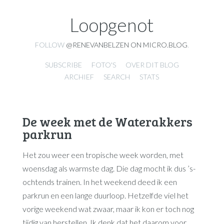
Loopgenot
FOLLOW
@RENEVANBELZEN ON MICRO.BLOG
.
SUBSCRIBE
FOTO'S
OVER DIT BLOG
ARCHIEF
SEARCH
STATS
De week met de Waterakkers
parkrun
Het zou weer een tropische week worden, met
woensdag als warmste dag. Die dag mocht ik dus ’s-
ochtends trainen. In het weekend deed ik een
parkrun en een lange duurloop. Hetzelfde viel het
vorige weekend wat zwaar, maar ik kon er toch nog
tijdig van herstellen. Ik denk dat het daarom voor