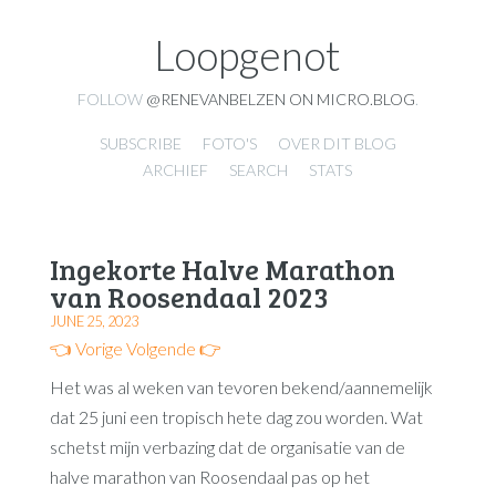
Loopgenot
FOLLOW
@RENEVANBELZEN ON MICRO.BLOG
.
SUBSCRIBE
FOTO'S
OVER DIT BLOG
ARCHIEF
SEARCH
STATS
Ingekorte Halve Marathon
van Roosendaal 2023
JUNE 25, 2023
👈 Vorige
Volgende 👉
Het was al weken van tevoren bekend/aannemelijk
dat 25 juni een tropisch hete dag zou worden. Wat
schetst mijn verbazing dat de organisatie van de
halve marathon van Roosendaal pas op het