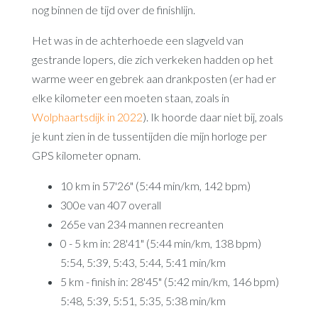
nog binnen de tijd over de finishlijn.
Het was in de achterhoede een slagveld van
gestrande lopers, die zich verkeken hadden op het
warme weer en gebrek aan drankposten (er had er
elke kilometer een moeten staan, zoals in
Wolphaartsdijk in 2022
). Ik hoorde daar niet bij, zoals
je kunt zien in de tussentijden die mijn horloge per
GPS kilometer opnam.
10 km in 57'26" (5:44 min/km, 142 bpm)
300e van 407 overall
265e van 234 mannen recreanten
0 - 5 km in: 28'41" (5:44 min/km, 138 bpm)
5:54, 5:39, 5:43, 5:44, 5:41 min/km
5 km - finish in: 28'45" (5:42 min/km, 146 bpm)
5:48, 5:39, 5:51, 5:35, 5:38 min/km