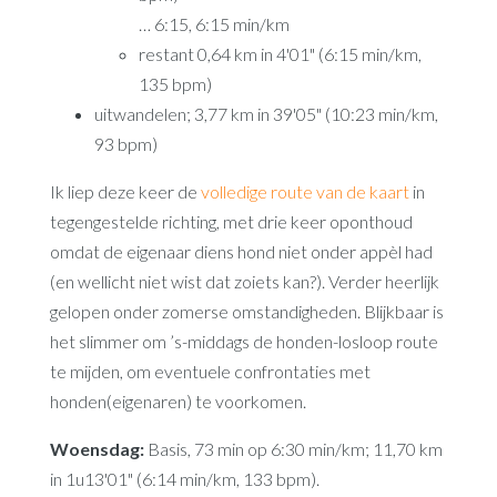
… 6:15, 6:15 min/km
restant 0,64 km in 4'01" (6:15 min/km,
135 bpm)
uitwandelen; 3,77 km in 39'05" (10:23 min/km,
93 bpm)
Ik liep deze keer de
volledige route van de kaart
in
tegengestelde richting, met drie keer oponthoud
omdat de eigenaar diens hond niet onder appèl had
(en wellicht niet wist dat zoiets kan?). Verder heerlijk
gelopen onder zomerse omstandigheden. Blijkbaar is
het slimmer om ’s-middags de honden-losloop route
te mijden, om eventuele confrontaties met
honden(eigenaren) te voorkomen.
Woensdag:
Basis, 73 min op 6:30 min/km; 11,70 km
in 1u13'01" (6:14 min/km, 133 bpm).