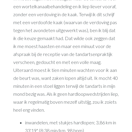
een wortelkanaalbehandeling en ik liep liever vooraf,
zonder een verdoving in de kaak. Terwijl ik dit schrijf
met een verdoofde kaak (waarvan de verdoving pas
tegen het avondeten uitgewerkt was), ben ik blij dat
ik die keuze gemaakt had. Dat wilde ook zeggen dat
ik me moest haasten en maar een minuut voor de
afspraak bij de receptie van de tandartsenpraktijk
verscheen, gedoucht en met een volle maag.
Uiteraard moest ik tien minuten wachten voor ik aan
de beurt was, want zaken lopen altijd uit. Ik mocht 40
minuten in een stoel liggen terwijl de tandarts in mijn
mond bezig was. Als ik geen hardloopwedstrijden liep,
waar ik regelmatig boven mezelf uitstijg, zou ik zoiets
heel eng vinden.
inwandelen, met stukjes hardlopen; 3,86 km in
33'19" (8:38 min/km, 98 bpm)