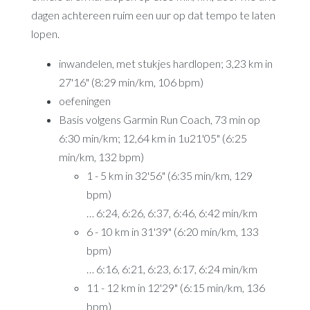
dagen achtereen ruim een uur op dat tempo te laten
lopen.
inwandelen, met stukjes hardlopen; 3,23 km in
27'16" (8:29 min/km, 106 bpm)
oefeningen
Basis volgens Garmin Run Coach, 73 min op
6:30 min/km; 12,64 km in 1u21'05" (6:25
min/km, 132 bpm)
1 - 5 km in 32'56" (6:35 min/km, 129
bpm)
… 6:24, 6:26, 6:37, 6:46, 6:42 min/km
6 - 10 km in 31'39" (6:20 min/km, 133
bpm)
… 6:16, 6:21, 6:23, 6:17, 6:24 min/km
11 - 12 km in 12'29" (6:15 min/km, 136
bpm)