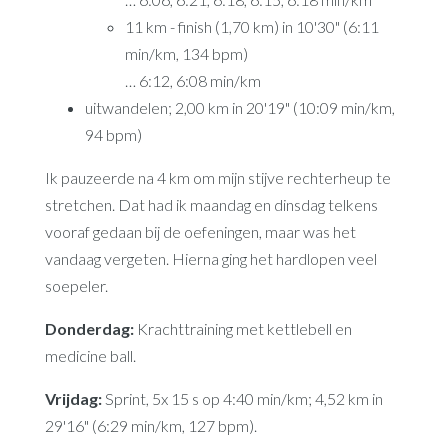
11 km - finish (1,70 km) in 10'30" (6:11
min/km, 134 bpm)
… 6:12, 6:08 min/km
uitwandelen; 2,00 km in 20'19" (10:09 min/km,
94 bpm)
Ik pauzeerde na 4 km om mijn stijve rechterheup te
stretchen. Dat had ik maandag en dinsdag telkens
vooraf gedaan bij de oefeningen, maar was het
vandaag vergeten. Hierna ging het hardlopen veel
soepeler.
Donderdag:
Krachttraining met kettlebell en
medicine ball.
Vrijdag:
Sprint, 5x 15 s op 4:40 min/km; 4,52 km in
29'16" (6:29 min/km, 127 bpm).