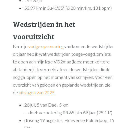
14 - 20 juli
53,97 km in 5u41'35" (6:20 min/km, 131 bpm)
Wedstrijden in het
vooruitzicht
Na mijn
vorige opsomming
van komende wedstrijden
dit jaar heb ik wat wedstrijden toegevoegd, om iets
te doen aan mijn lage VO2max (lees: meer kortere
afstanden). Ik vermeld alleen de wedstrijden die ik
nog ga lopen op het moment van schrijven. Voor een
overzicht van gelopen en geplande wedstrijden, zie
de
uitslagen van 2025
.
26 juli, 5 van Dael, 5 km
… doel: verbetering PR 65 t/m 69 jaar (25'11")
dinsdag 19 augustus, Hoevense Polderloop, 15
km