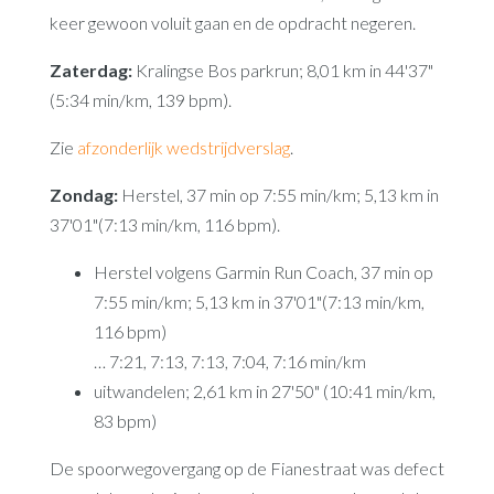
keer gewoon voluit gaan en de opdracht negeren.
Zaterdag:
Kralingse Bos parkrun; 8,01 km in 44'37"
(5:34 min/km, 139 bpm).
Zie
afzonderlijk wedstrijdverslag
.
Zondag:
Herstel, 37 min op 7:55 min/km; 5,13 km in
37'01"(7:13 min/km, 116 bpm).
Herstel volgens Garmin Run Coach, 37 min op
7:55 min/km; 5,13 km in 37'01"(7:13 min/km,
116 bpm)
… 7:21, 7:13, 7:13, 7:04, 7:16 min/km
uitwandelen; 2,61 km in 27'50" (10:41 min/km,
83 bpm)
De spoorwegovergang op de Fianestraat was defect