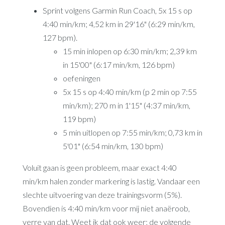
Sprint volgens Garmin Run Coach, 5x 15 s op
4:40 min/km; 4,52 km in 29'16" (6:29 min/km,
127 bpm).
15 min inlopen op 6:30 min/km; 2,39 km
in 15'00" (6:17 min/km, 126 bpm)
oefeningen
5x 15 s op 4:40 min/km (p 2 min op 7:55
min/km); 270 m in 1'15" (4:37 min/km,
119 bpm)
5 min uitlopen op 7:55 min/km; 0,73 km in
5'01" (6:54 min/km, 130 bpm)
Voluit gaan is geen probleem, maar exact 4:40
min/km halen zonder markering is lastig. Vandaar een
slechte uitvoering van deze trainingsvorm (5%).
Bovendien is 4:40 min/km voor mij niet anaëroob,
verre van dat. Weet ik dat ook weer; de volgende