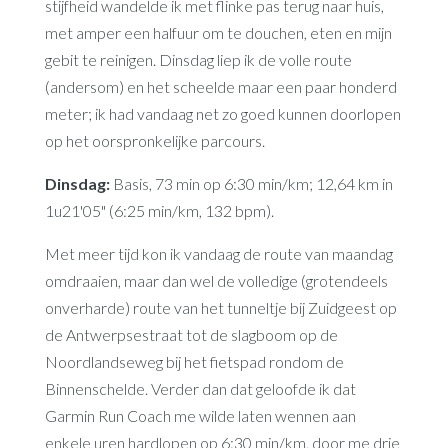
stijfheid wandelde ik met flinke pas terug naar huis,
met amper een halfuur om te douchen, eten en mijn
gebit te reinigen. Dinsdag liep ik de volle route
(andersom) en het scheelde maar een paar honderd
meter; ik had vandaag net zo goed kunnen doorlopen
op het oorspronkelijke parcours.
Dinsdag:
Basis, 73 min op 6:30 min/km; 12,64 km in
1u21'05" (6:25 min/km, 132 bpm).
Met meer tijd kon ik vandaag de route van maandag
omdraaien, maar dan wel de volledige (grotendeels
onverharde) route van het tunneltje bij Zuidgeest op
de Antwerpsestraat tot de slagboom op de
Noordlandseweg bij het fietspad rondom de
Binnenschelde. Verder dan dat geloofde ik dat
Garmin Run Coach me wilde laten wennen aan
enkele uren hardlopen op 6:30 min/km, door me drie