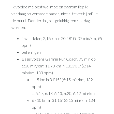
Ik voelde me best wel moe en daarom liep ik
vandaag op verharde paden, niet al te ver bij mij uit
de buurt. Donderdag zou gelukkig een rustdag
worden.
inwandelen; 2,16 km in 20'48" (9:37 min/km, 95
bpm)
oefeningen
Basis volgens Garmin Run Coach, 73 min op
6:30 min/km; 11,70 km in 1u13'01" (6:14
min/km, 133 bpm)
1 - 5 km in 31'15" (6:15 min/km, 132
bpm)
… 6:17, 6:13, 6:13, 6:20, 6:12 min/km
6 - 10 km in 31'16" (6:15 min/km, 134
bpm)
… 6:06, 6:21, 6:18, 6:15, 6:18 min/km