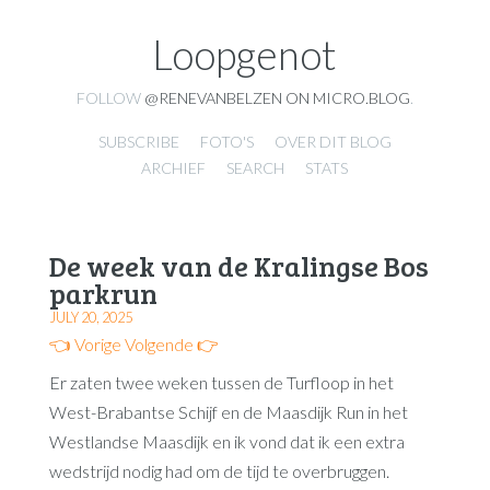
Loopgenot
FOLLOW
@RENEVANBELZEN ON MICRO.BLOG
.
SUBSCRIBE
FOTO'S
OVER DIT BLOG
ARCHIEF
SEARCH
STATS
De week van de Kralingse Bos
parkrun
JULY 20, 2025
👈 Vorige
Volgende 👉
Er zaten twee weken tussen de Turfloop in het
West-Brabantse Schijf en de Maasdijk Run in het
Westlandse Maasdijk en ik vond dat ik een extra
wedstrijd nodig had om de tijd te overbruggen.