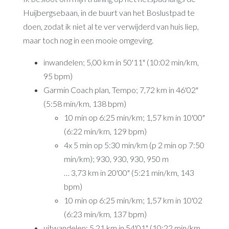
Huijbergsebaan, in de buurt van het Boslustpad te
doen, zodat ik niet al te ver verwijderd van huis liep,
maar toch nog in een mooie omgeving.
inwandelen; 5,00 km in 50'11" (10:02 min/km,
95 bpm)
Garmin Coach plan, Tempo; 7,72 km in 46'02"
(5:58 min/km, 138 bpm)
10 min op 6:25 min/km; 1,57 km in 10'00"
(6:22 min/km, 129 bpm)
4x 5 min op 5:30 min/km (p 2 min op 7:50
min/km); 930, 930, 930, 950 m
… 3,73 km in 20'00" (5:21 min/km, 143
bpm)
10 min op 6:25 min/km; 1,57 km in 10'02
(6:23 min/km, 137 bpm)
uitwandelen; 5,21 km in 54'01" (10:22 min/km,