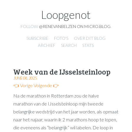
Loopgenot
FOLLOW
@RENEVANBELZEN ON MICRO.BLOG
.
SUBSCRIBE
FOTO'S
OVER DIT BLOG
ARCHIEF
SEARCH
STATS
Week van de IJsselsteinloop
JUNE 08, 2025
👈 Vorige
Volgende 👉
Na de marathon in Rotterdam zou de halve
marathon van de IJsselsteinloop mijn tweede
belangrijke wedstrijd van het jaar worden, als opmaat
naar het najaar, waarin ik 2 marathons hoop te lopen,
die eveneens als “belangrijk” wil labelen. De loop in