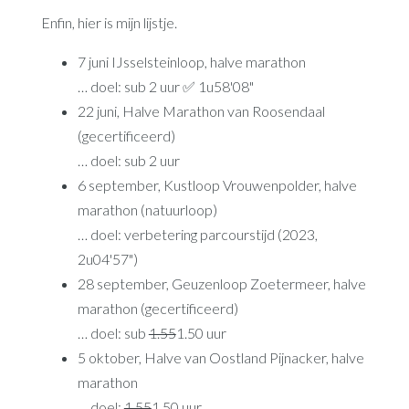
Enfin, hier is mijn lijstje.
7 juni IJsselsteinloop, halve marathon
… doel: sub 2 uur ✅ 1u58'08"
22 juni, Halve Marathon van Roosendaal
(gecertificeerd)
… doel: sub 2 uur
6 september, Kustloop Vrouwenpolder, halve
marathon (natuurloop)
… doel: verbetering parcourstijd (2023,
2u04'57")
28 september, Geuzenloop Zoetermeer, halve
marathon (gecertificeerd)
… doel: sub
1.55
1.50 uur
5 oktober, Halve van Oostland Pijnacker, halve
marathon
… doel:
1.55
1.50 uur