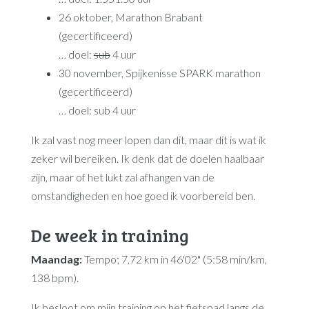
26 oktober, Marathon Brabant
(gecertificeerd)
… doel:
sub
4 uur
30 november, Spijkenisse SPARK marathon
(gecertificeerd)
… doel: sub 4 uur
Ik zal vast nog meer lopen dan dit, maar dit is wat ik
zeker wil bereiken. Ik denk dat de doelen haalbaar
zijn, maar of het lukt zal afhangen van de
omstandigheden en hoe goed ik voorbereid ben.
De week in training
Maandag:
Tempo; 7,72 km in 46'02" (5:58 min/km,
138 bpm).
Ik besloot om mijn training op het fietspad langs de