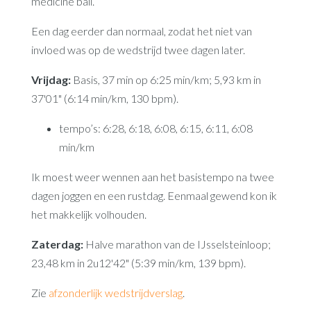
medicine ball.
Een dag eerder dan normaal, zodat het niet van
invloed was op de wedstrijd twee dagen later.
Vrijdag:
Basis, 37 min op 6:25 min/km; 5,93 km in
37'01" (6:14 min/km, 130 bpm).
tempo’s: 6:28, 6:18, 6:08, 6:15, 6:11, 6:08
min/km
Ik moest weer wennen aan het basistempo na twee
dagen joggen en een rustdag. Eenmaal gewend kon ik
het makkelijk volhouden.
Zaterdag:
Halve marathon van de IJsselsteinloop;
23,48 km in 2u12'42" (5:39 min/km, 139 bpm).
Zie
afzonderlijk wedstrijdverslag
.