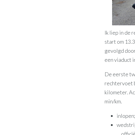
Ik liep in de
start om 13.
gevolgd door 
een viaduct i
De eerste tw
rechtervoet 
kilometer. Ac
min/km.
inlopen;
wedstri
… offici