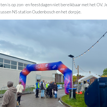
ten is op zon- en feestdagen niet bereikbaar met het OV. J
tussen NS station Oudenbosch en het dorpje.