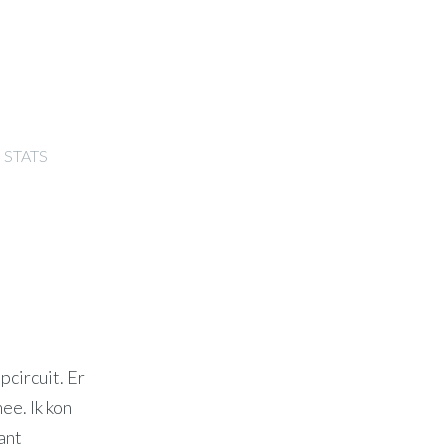
STATS
circuit. Er
ee. Ik kon
ant