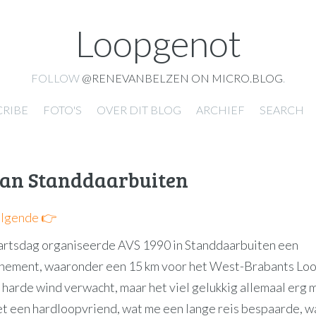
Loopgenot
FOLLOW
@RENEVANBELZEN ON MICRO.BLOG
.
CRIBE
FOTO'S
OVER DIT BLOG
ARCHIEF
SEARCH
van Standdaarbuiten
lgende 👉
rtsdag organiseerde AVS 1990 in Standdaarbuiten een
ement, waaronder een 15 km voor het West-Brabants Loop
harde wind verwacht, maar het viel gelukkig allemaal erg m
t een hardloopvriend, wat me een lange reis bespaarde, w