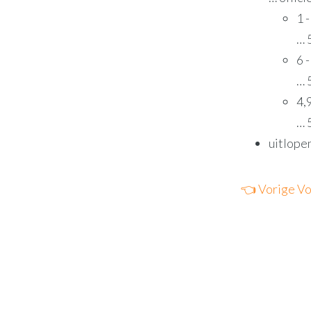
1 
… 
6 
… 
4,
… 
uitlopen
👈 Vorige
Vo