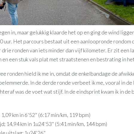
 regen in, maar gelukkig klaarde het op en ging de wind ligge
30 uur. Het parcours bestaat uit een aanloopronde rondom d
drie ronden van iets minder dan vijf kilometer. Er zit een l
n en een stuk vals plat met straatstenen en bestrating in he
ee ronden hield ik me in, omdat de enkelbandage de afwikk
belemmerde. In de derde ronde verbeet ik me, vooral in de
hteraf was de voet wat stijf. In de eindsprint kwam ik in de 
 1,09 km in 6'52" (6:17 min/km, 119 bpm)
jd; 14,94 km in 1u24'53" (5:41 min/km, 144 bpm)
ële uitslag: 1u24'26"