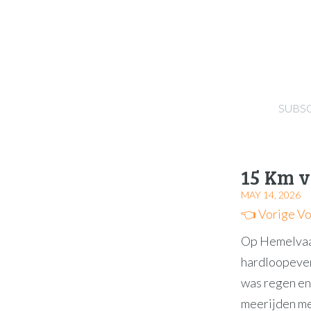
SUBS
15 Km 
MAY 14, 2026
👈 Vorige
Vo
Op Hemelvaa
hardloopeven
was regen en 
meerijden me