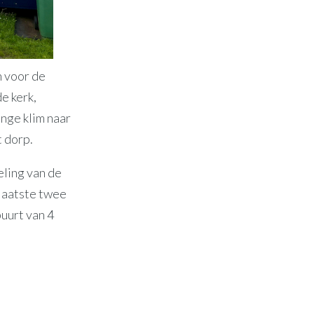
n voor de
e kerk,
ange klim naar
t dorp.
eling van de
 laatste twee
buurt van 4