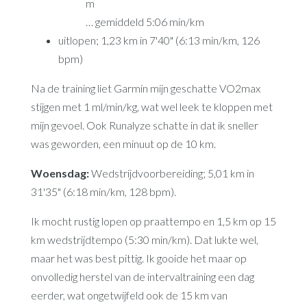
m
… gemiddeld 5:06 min/km
uitlopen; 1,23 km in 7'40" (6:13 min/km, 126
bpm)
Na de training liet Garmin mijn geschatte VO2max
stijgen met 1 ml/min/kg, wat wel leek te kloppen met
mijn gevoel. Ook Runalyze schatte in dat ik sneller
was geworden, een minuut op de 10 km.
Woensdag:
Wedstrijdvoorbereiding; 5,01 km in
31'35" (6:18 min/km, 128 bpm).
Ik mocht rustig lopen op praattempo en 1,5 km op 15
km wedstrijdtempo (5:30 min/km). Dat lukte wel,
maar het was best pittig. Ik gooide het maar op
onvolledig herstel van de intervaltraining een dag
eerder, wat ongetwijfeld ook de 15 km van