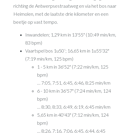
richting de Antwerpsestraatweg en via het bos naar
Heimolen, met de laatste drie kilometer en een
beetje op vast tempo.
Inwandelen; 1,29 km in 13'55" (10:49 min/km,
83 bpm)
Vaartspel bos 1u50’; 16,65 km in 1u55'32"
(7:19 min/km, 125 bpm)
1 - 5 km in 36'52" (7:22 min/km, 125
bpm)
… 7:05, 7:51, 6:45, 6:46, 8:25 min/km
6 - 10 km in 36'57" (7:24 min/km, 124
bpm)
… 8:30, 8:33, 6:49, 6:19, 6:45 min/km
5,65 km in 40'43" (7:12 min/km, 124
bpm)
… 8:26, 7:16, 7:06, 6:45, 6:44, 6:45