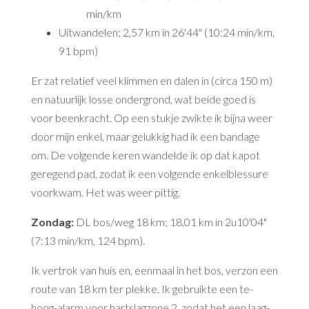
min/km
Uitwandelen; 2,57 km in 26'44" (10:24 min/km,
91 bpm)
Er zat relatief veel klimmen en dalen in (circa 150 m)
en natuurlijk losse ondergrond, wat beide goed is
voor beenkracht. Op een stukje zwikte ik bijna weer
door mijn enkel, maar gelukkig had ik een bandage
om. De volgende keren wandelde ik op dat kapot
geregend pad, zodat ik een volgende enkelblessure
voorkwam. Het was weer pittig.
Zondag:
DL bos/weg 18 km; 18,01 km in 2u10'04"
(7:13 min/km, 124 bpm).
Ik vertrok van huis en, eenmaal in het bos, verzon een
route van 18 km ter plekke. Ik gebruikte een te-
hoog-alarm voor hartslagzone 2, zodat het een laag-