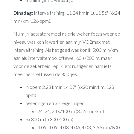
Dinsdag:
Intervaltraining; 11,24 km in 1u11'56" (6:24
min/km, 126 bpm).
Nu mijn lactaatdrempel na drie weken focus weer op
niveau was kon ik werken aan mijn VO2max met
intervaltraining. Als het goed was kon ik 5:00 min/km
aan als intervaltempo, oftewel, 60 s/200 m, maar
voor de zekerheid liep ik iets rustiger en nam iets
meer herstel tussen de 800tjes.
inlopen; 2,23 km in 14'07" (6:20 min/km, 123
bpm)
oefeningen en 3 steigerungen
24, 24, 24 s/100 m (3:55 min/km)
6x 800 m (p
300
400 m)
4:09, 4:09, 4:08, 4:06, 4:03, 3:56 min/800