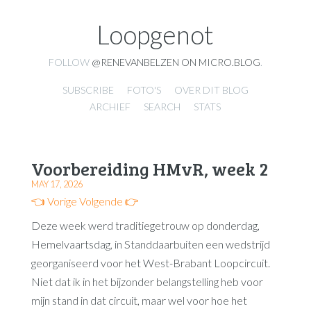
Loopgenot
FOLLOW
@RENEVANBELZEN ON MICRO.BLOG
.
SUBSCRIBE
FOTO'S
OVER DIT BLOG
ARCHIEF
SEARCH
STATS
Voorbereiding HMvR, week 2
MAY 17, 2026
👈 Vorige
Volgende 👉
Deze week werd traditiegetrouw op donderdag,
Hemelvaartsdag, in Standdaarbuiten een wedstrijd
georganiseerd voor het West-Brabant Loopcircuit.
Niet dat ik in het bijzonder belangstelling heb voor
mijn stand in dat circuit, maar wel voor hoe het