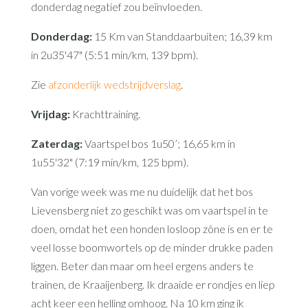
donderdag negatief zou beïnvloeden.
Donderdag:
15 Km van Standdaarbuiten; 16,39 km
in 2u35'47" (5:51 min/km, 139 bpm).
Zie
afzonderlijk wedstrijdverslag
.
Vrijdag:
Krachttraining.
Zaterdag:
Vaartspel bos 1u50’; 16,65 km in
1u55'32" (7:19 min/km, 125 bpm).
Van vorige week was me nu duidelijk dat het bos
Lievensberg niet zo geschikt was om vaartspel in te
doen, omdat het een honden losloop zône is en er te
veel losse boomwortels op de minder drukke paden
liggen. Beter dan maar om heel ergens anders te
trainen, de Kraaijenberg. Ik draaide er rondjes en liep
acht keer een helling omhoog. Na 10 km ging ik