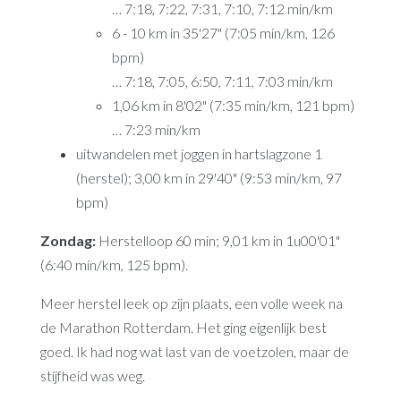
… 7:18, 7:22, 7:31, 7:10, 7:12 min/km
6 - 10 km in 35'27" (7:05 min/km, 126
bpm)
… 7:18, 7:05, 6:50, 7:11, 7:03 min/km
1,06 km in 8'02" (7:35 min/km, 121 bpm)
… 7:23 min/km
uitwandelen met joggen in hartslagzone 1
(herstel); 3,00 km in 29'40" (9:53 min/km, 97
bpm)
Zondag:
Herstelloop 60 min; 9,01 km in 1u00'01"
(6:40 min/km, 125 bpm).
Meer herstel leek op zijn plaats, een volle week na
de Marathon Rotterdam. Het ging eigenlijk best
goed. Ik had nog wat last van de voetzolen, maar de
stijfheid was weg.