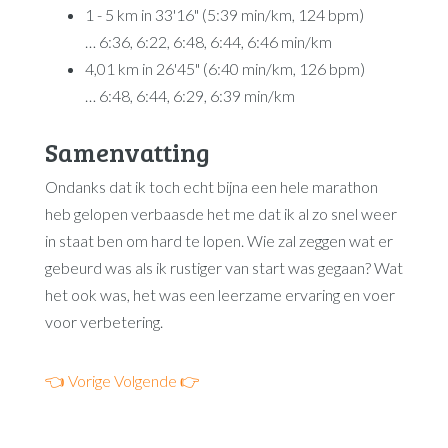
1 - 5 km in 33'16" (5:39 min/km, 124 bpm)
… 6:36, 6:22, 6:48, 6:44, 6:46 min/km
4,01 km in 26'45" (6:40 min/km, 126 bpm)
… 6:48, 6:44, 6:29, 6:39 min/km
Samenvatting
Ondanks dat ik toch echt bijna een hele marathon
heb gelopen verbaasde het me dat ik al zo snel weer
in staat ben om hard te lopen. Wie zal zeggen wat er
gebeurd was als ik rustiger van start was gegaan? Wat
het ook was, het was een leerzame ervaring en voer
voor verbetering.
👈 Vorige
Volgende 👉