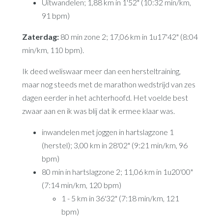
Uitwandelen; 1,88 km in 1'52" (10:32 min/km,
91 bpm)
Zaterdag:
80 min zone 2; 17,06 km in 1u17'42" (8:04
min/km, 110 bpm).
Ik deed weliswaar meer dan een hersteltraining,
maar nog steeds met de marathon wedstrijd van zes
dagen eerder in het achterhoofd. Het voelde best
zwaar aan en ik was blij dat ik ermee klaar was.
inwandelen met joggen in hartslagzone 1
(herstel); 3,00 km in 28'02" (9:21 min/km, 96
bpm)
80 min in hartslagzone 2; 11,06 km in 1u20'00"
(7:14 min/km, 120 bpm)
1 - 5 km in 36'32" (7:18 min/km, 121
bpm)