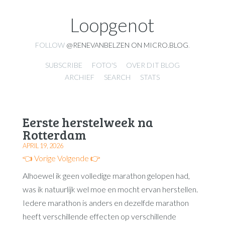
Loopgenot
FOLLOW
@RENEVANBELZEN ON MICRO.BLOG
.
SUBSCRIBE
FOTO'S
OVER DIT BLOG
ARCHIEF
SEARCH
STATS
Eerste herstelweek na
Rotterdam
APRIL 19, 2026
👈 Vorige
Volgende 👉
Alhoewel ik geen volledige marathon gelopen had,
was ik natuurlijk wel moe en mocht ervan herstellen.
Iedere marathon is anders en dezelfde marathon
heeft verschillende effecten op verschillende