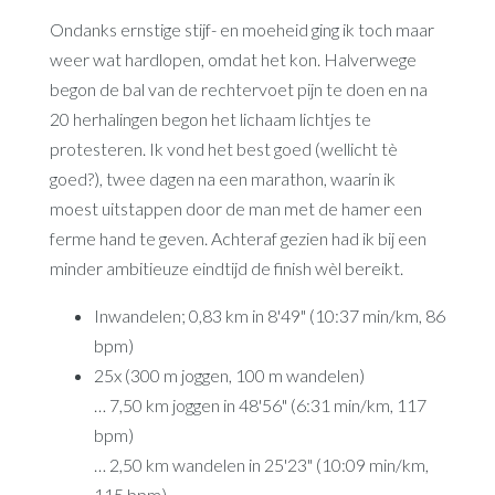
Ondanks ernstige stijf- en moeheid ging ik toch maar
weer wat hardlopen, omdat het kon. Halverwege
begon de bal van de rechtervoet pijn te doen en na
20 herhalingen begon het lichaam lichtjes te
protesteren. Ik vond het best goed (wellicht tè
goed?), twee dagen na een marathon, waarin ik
moest uitstappen door de man met de hamer een
ferme hand te geven. Achteraf gezien had ik bij een
minder ambitieuze eindtijd de finish wèl bereikt.
Inwandelen; 0,83 km in 8'49" (10:37 min/km, 86
bpm)
25x (300 m joggen, 100 m wandelen)
… 7,50 km joggen in 48'56" (6:31 min/km, 117
bpm)
… 2,50 km wandelen in 25'23" (10:09 min/km,
115 bpm)