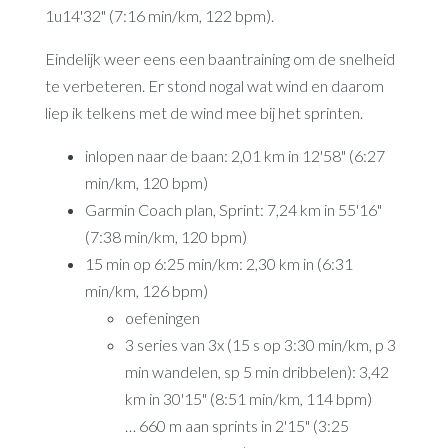
1u14'32" (7:16 min/km, 122 bpm).
Eindelijk weer eens een baantraining om de snelheid
te verbeteren. Er stond nogal wat wind en daarom
liep ik telkens met de wind mee bij het sprinten.
inlopen naar de baan: 2,01 km in 12'58" (6:27
min/km, 120 bpm)
Garmin Coach plan, Sprint: 7,24 km in 55'16"
(7:38 min/km, 120 bpm)
15 min op 6:25 min/km: 2,30 km in (6:31
min/km, 126 bpm)
oefeningen
3 series van 3x (15 s op 3:30 min/km, p 3
min wandelen, sp 5 min dribbelen): 3,42
km in 30'15" (8:51 min/km, 114 bpm)
… 660 m aan sprints in 2'15" (3:25