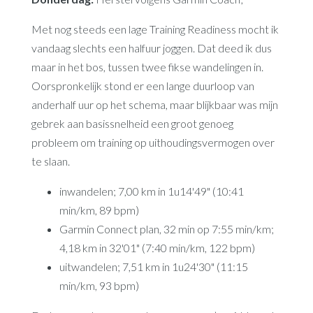
Met nog steeds een lage Training Readiness mocht ik
vandaag slechts een halfuur joggen. Dat deed ik dus
maar in het bos, tussen twee fikse wandelingen in.
Oorspronkelijk stond er een lange duurloop van
anderhalf uur op het schema, maar blijkbaar was mijn
gebrek aan basissnelheid een groot genoeg
probleem om training op uithoudingsvermogen over
te slaan.
inwandelen; 7,00 km in 1u14'49" (10:41
min/km, 89 bpm)
Garmin Connect plan, 32 min op 7:55 min/km;
4,18 km in 32'01" (7:40 min/km, 122 bpm)
uitwandelen; 7,51 km in 1u24'30" (11:15
min/km, 93 bpm)