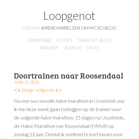
Loopgenot
FOLLOW
@RENEVANBELZEN ON MICRO.BLOG
.
SUBSCRIBE
FOTO'S
OVER DIT BLOG
ARCHIEF
SEARCH
STATS
Doortrainen naar Roosendaal
JUNE 15, 2025
👈 Vorige
Volgende 👉
Na een succesvolle halve marathon in IJsselstein zou
ik me deze week gaan toeleggen op de trainen voor
de volgende halve marathon, 15 dagen na IJsselstein,
de Halve Marathon van Roosendaal (HMvR) op
zondag 22 juni. Omdat ik snelheid te kort kwam voor