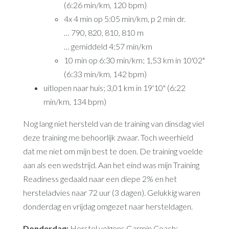
(6:26 min/km, 120 bpm)
4x 4 min op 5:05 min/km, p 2 min dr.
… 790, 820, 810, 810 m
… gemiddeld 4:57 min/km
10 min op 6:30 min/km; 1,53 km in 10'02"
(6:33 min/km, 142 bpm)
uitlopen naar huis; 3,01 km in 19'10" (6:22
min/km, 134 bpm)
Nog lang niet hersteld van de training van dinsdag viel
deze training me behoorlijk zwaar. Toch weerhield
dat me niet om mijn best te doen. De training voelde
aan als een wedstrijd. Aan het eind was mijn Training
Readiness gedaald naar een diepe 2% en het
hersteladvies naar 72 uur (3 dagen). Gelukkig waren
donderdag en vrijdag omgezet naar hersteldagen.
Donderdag:
Herstel volgens Garmin Coach;