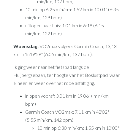
min/km, 107 bpm)
10 min op 6:25 min/km: 1,52 km in 10'01" (6:35
min/km, 129 bpm)
uitlopen naar huis: 1,01 km in 6:18 (6:15
min/km, 122 bpm)
Woensdag:
VO2max volgens Garmin Coach; 13,13
km in 1u19'58" (6:05 min/km, 137 bpm).
Ik ging weer naar het fietspad langs de
Huijbergsebaan, ter hoogte van het Boslustpad, waar
ik heen en weer over het rode asfalt ging.
inlopen vooraf; 3,01 km in 19'06" ( min/km,
bpm)
Garmin Coach VO2max; 7,11 km in 42'02"
(5:55 min/km, 142 bpm)
10 min op 6:30 min/km; 1,55 km in 10'00"