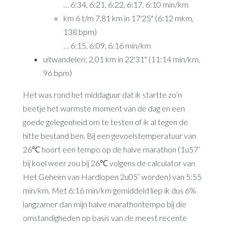
… 6:34, 6:21, 6:22, 6:17, 6:10 min/km
km 6 t/m 7,81 km in 17'25" (6:12 mkm,
138 bpm)
… 6:15, 6:09, 6:16 min/km
uitwandelen; 2,01 km in 22'31" (11:14 min/km,
96 bpm)
Het was rond het middaguur dat ik startte zo’n
beetje het warmste moment van de dag en een
goede gelegenheid om te testen of ik al tegen de
hitte bestand ben. Bij een gevoelstemperatuur van
26℃ hoort een tempo op de halve marathon (1u57’
bij koel weer zou bij 26℃ volgens de calculator van
Het Geheim van Hardlopen 2u05’ worden) van 5:55
min/km. Met 6:16 min/km gemiddeld liep ik dus 6%
langzamer dan mijn halve marathontempo bij die
omstandigheden op basis van de meest recente