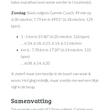
halve marathon (een week eerder in IJsselstein).
Zondag:
Basis volgens Garmin Coach, 49 min op
6:30 min/km; 7,79 km in 49'01" (6:18 min/km, 129
bpm).
1 - 5 km in 31'40" (6:20 min/km, 126 bpm)
… 6:34, 6:18, 6:23, 6:14, 6:11 min/km
km 6 - 7,78 km in 17'20" (6:14 min/km, 133
bpm)
… 6:08, 6:14, 6:20
Ik zwierf maar een beetje in de buurt van waar ik
woon. Het ging redelijk, maar voelde me wel een tikje
stijf in de heup.
Samenvatting
De waarde van mijn VO2max volgens Garmin was