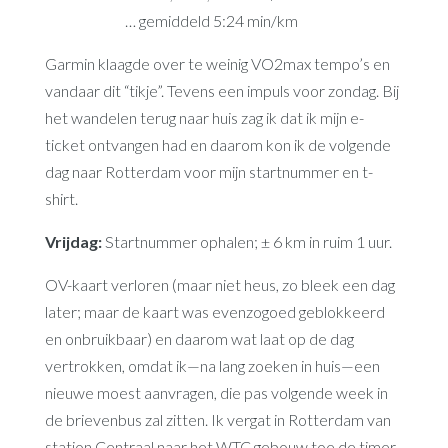
… gemiddeld 5:24 min/km
Garmin klaagde over te weinig VO2max tempo’s en
vandaar dit “tikje”. Tevens een impuls voor zondag. Bij
het wandelen terug naar huis zag ik dat ik mijn e-
ticket ontvangen had en daarom kon ik de volgende
dag naar Rotterdam voor mijn startnummer en t-
shirt.
Vrijdag:
Startnummer ophalen; ± 6 km in ruim 1 uur.
OV-kaart verloren (maar niet heus, zo bleek een dag
later; maar de kaart was evenzogoed geblokkeerd
en onbruikbaar) en daarom wat laat op de dag
vertrokken, omdat ik—na lang zoeken in huis—een
nieuwe moest aanvragen, die pas volgende week in
de brievenbus zal zitten. Ik vergat in Rotterdam van
station Centraal naar het WTC gebouw toe de timer