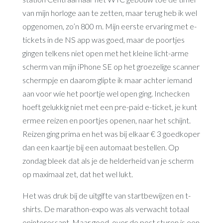
van mijn horloge aan te zetten, maar terug heb ik wel
opgenomen, zo’n 800 m. Mijn eerste ervaring met e-
tickets in de NS app was goed, maar de poortjes
gingen telkens niet open met het kleine licht-arme
scherm van mijn iPhone SE op het groezelige scanner
schermpje en daarom glipte ik maar achter iemand
aan voor wie het poortje wel open ging. Inchecken
hoeft gelukkig niet met een pre-paid e-ticket, je kunt
ermee reizen en poortjes openen, naar het schijnt.
Reizen ging prima en het was bij elkaar € 3 goedkoper
dan een kaartje bij een automaat bestellen. Op
zondag bleek dat als je de helderheid van je scherm
op maximaal zet, dat het wel lukt.
Het was druk bij de uitgifte van startbewijzen en t-
shirts. De marathon-expo was als verwacht totaal
oninteressant. Maar goed, over de post sturen is een