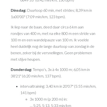
Dinsdag:
Duurloop 60 min, met strides; 8,39 km in
1u00'00" (7:09 min/km, 123 bpm).
Ik liep naar de baan, deed daar circa 6 km aan
rondjes van 400 m, met na elke 800 m een stride van
100 m en een wandelpauze van 100 m. Ik voelde
heel duidelijk nog de lange duurloop van zondag in de
benen, zeker bij de versnellingen. Geen problemen
met stijve heupen.
Donderdag:
Tempo’s, 3x à 4x 1000 m; 6,05 km in
38'21" (6:20 min/km, 137 bpm).
intervaltraining: 3,40 km in 20'07" (5:55 min/km,
141 bpm)
3x 1000 m (p 200 m) in:
… 5:25, 5:13, 5:33 min/km