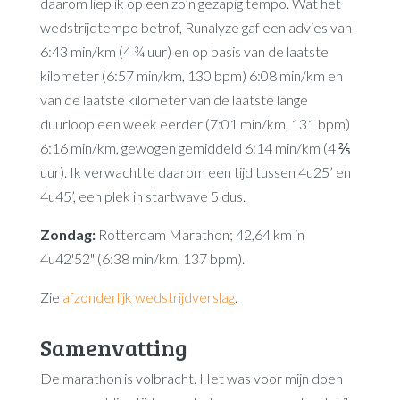
daarom liep ik op een zo’n gezapig tempo. Wat het
wedstrijdtempo betrof, Runalyze gaf een advies van
6:43 min/km (4 ¾ uur) en op basis van de laatste
kilometer (6:57 min/km, 130 bpm) 6:08 min/km en
van de laatste kilometer van de laatste lange
duurloop een week eerder (7:01 min/km, 131 bpm)
6:16 min/km, gewogen gemiddeld 6:14 min/km (4 ⅖
uur). Ik verwachtte daarom een tijd tussen 4u25’ en
4u45’, een plek in startwave 5 dus.
Zondag:
Rotterdam Marathon; 42,64 km in
4u42'52" (6:38 min/km, 137 bpm).
Zie
afzonderlijk wedstrijdverslag
.
Samenvatting
De marathon is volbracht. Het was voor mijn doen