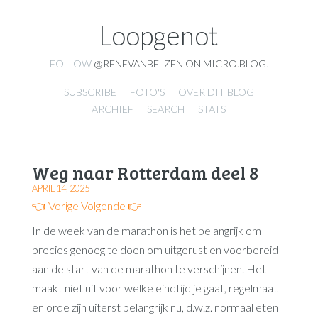
Loopgenot
FOLLOW
@RENEVANBELZEN ON MICRO.BLOG
.
SUBSCRIBE
FOTO'S
OVER DIT BLOG
ARCHIEF
SEARCH
STATS
Weg naar Rotterdam deel 8
APRIL 14, 2025
👈 Vorige
Volgende 👉
In de week van de marathon is het belangrijk om
precies genoeg te doen om uitgerust en voorbereid
aan de start van de marathon te verschijnen. Het
maakt niet uit voor welke eindtijd je gaat, regelmaat
en orde zijn uiterst belangrijk nu, d.w.z. normaal eten