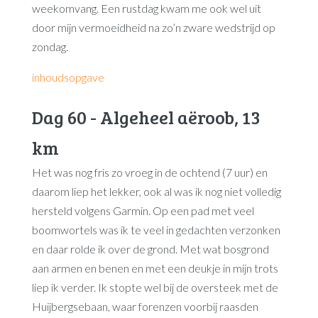
weekomvang. Een rustdag kwam me ook wel uit
door mijn vermoeidheid na zo’n zware wedstrijd op
zondag.
inhoudsopgave
Dag 60 - Algeheel aëroob, 13
km
Het was nog fris zo vroeg in de ochtend (7 uur) en
daarom liep het lekker, ook al was ik nog niet volledig
hersteld volgens Garmin. Op een pad met veel
boomwortels was ik te veel in gedachten verzonken
en daar rolde ik over de grond. Met wat bosgrond
aan armen en benen en met een deukje in mijn trots
liep ik verder. Ik stopte wel bij de oversteek met de
Huijbergsebaan, waar forenzen voorbij raasden