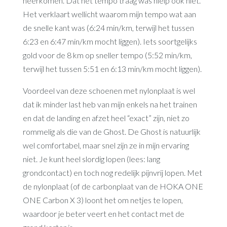
neerkomen. Dat het tempo traag was hielp ook niet.
Het verklaart wellicht waarom mijn tempo wat aan
de snelle kant was (6:24 min/km, terwijl het tussen
6:23 en 6:47 min/km mocht liggen). Iets soortgelijks
gold voor de 8 km op sneller tempo (5:52 min/km,
terwijl het tussen 5:51 en 6:13 min/km mocht liggen).
Voordeel van deze schoenen met nylonplaat is wel
dat ik minder last heb van mijn enkels na het trainen
en dat de landing en afzet heel “exact” zijn, niet zo
rommelig als die van de Ghost. De Ghost is natuurlijk
wel comfortabel, maar snel zijn ze in mijn ervaring
niet. Je kunt heel slordig lopen (lees: lang
grondcontact) en toch nog redelijk pijnvrij lopen. Met
de nylonplaat (of de carbonplaat van de HOKA ONE
ONE Carbon X 3) loont het om netjes te lopen,
waardoor je beter veert en het contact met de