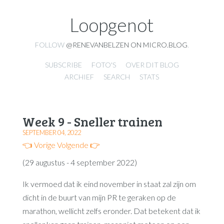
Loopgenot
FOLLOW
@RENEVANBELZEN ON MICRO.BLOG
.
SUBSCRIBE
FOTO'S
OVER DIT BLOG
ARCHIEF
SEARCH
STATS
Week 9 - Sneller trainen
SEPTEMBER 04, 2022
👈 Vorige
Volgende 👉
(29 augustus - 4 september 2022)
Ik vermoed dat ik eind november in staat zal zijn om
dicht in de buurt van mijn PR te geraken op de
marathon, wellicht zelfs eronder. Dat betekent dat ik