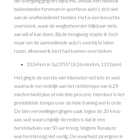
die overgang ging het bijna mis, omdat een tweetal
buitenlandse forensen in sportieve auto’s zich niet
aan de snelheidslimiet hielden. Het is een beruchte
oversteek, waar de wegbeheerder blijkbaar niets
aan wil of kan doen. Bij de terugweg stopte ik toch
maar om de aansnellende auto’s voorbij te laten
razen, alhoewel ik best had kunnen oversteken.
13,04 km in 1u23'55" (6:26 min/km, 131 bpm)
Het ging in de eerste vier kilometer net iets te snel,
waarna ik me redelijk aan het richttempo van 6:29
min/km hield plus of min drie procent. Hierdoor is het
gemiddelde tempo over de hele training wel in orde.
De tien versnellingen gingen vaak tegen de 20 km/u
aan, wat waarschijnlijk de reden is dat ik een
hersteladvies van 50 uur kreeg. Volgens Runalyze
was herstel nog niet nodig. De waarheid zal ergens in