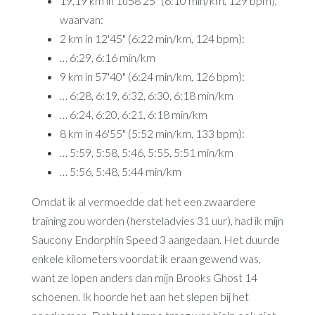
19,19 km in 1u58'25" (6:10 min/km, 129 bpm),
waarvan:
2 km in 12'45" (6:22 min/km, 124 bpm):
… 6:29, 6:16 min/km
9 km in 57'40" (6:24 min/km, 126 bpm):
… 6:28, 6:19, 6:32, 6:30, 6:18 min/km
… 6:24, 6:20, 6:21, 6:18 min/km
8 km in 46'55" (5:52 min/km, 133 bpm):
… 5:59, 5:58, 5:46, 5:55, 5:51 min/km
… 5:56, 5:48, 5:44 min/km
Omdat ik al vermoedde dat het een zwaardere
training zou worden (hersteladvies 31 uur), had ik mijn
Saucony Endorphin Speed 3 aangedaan. Het duurde
enkele kilometers voordat ik eraan gewend was,
want ze lopen anders dan mijn Brooks Ghost 14
schoenen. Ik hoorde het aan het slepen bij het