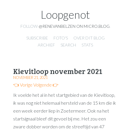
Loopgenot
FOLLOW
@RENEVANBELZEN ON MICRO.BLOG
.
SUBSCRIBE
FOTO'S
OVER DIT BLOG
ARCHIEF
SEARCH
STATS
Kievitloop november 2021
NOVEMBER 21, 2021
👈 Vorige
Volgende 👉
Ik voelde het al in het startgebied van de Kievitloop,
ik was nog niet helemaal hersteld van de 15 km die ik
een week eerder liep in Zoetermeer. Ook na het
startsignaal bleef dit gevoel bij me. Het zou een
zware dobber worden om de streeftijd van 47