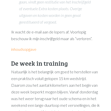
gaan, vindt geen restitutie van het Inschrijfgeld
of eventuele Extra kosten plaats. Overige
uitgaven en kosten worden in geen geval
gerestitueerd of vergoed.
Ik wacht de e-mail aan de lopers af. Voorlopig
beschouw ik mijn inschrijfgeld maar als “verloren”.
inhoudsopgave
De week in training
Natuurlijk is het belangrijk om goed te herstellen van
een praktisch voluit gelopen 15 km wedstrijd.
Daarom zou het aantal kilometers aan het begin van
deze week beperkt mogen blijven. Vanaf donderdag
was het weer terug naar het oude schema en in het
weekend een lange duurloop met versnellingen, die ik