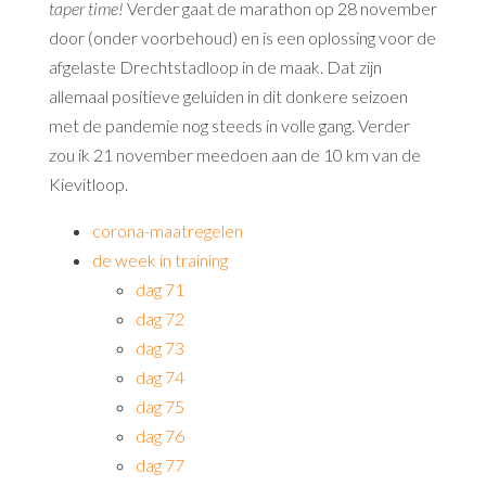
taper time!
Verder gaat de marathon op 28 november
door (onder voorbehoud) en is een oplossing voor de
afgelaste Drechtstadloop in de maak. Dat zijn
allemaal positieve geluiden in dit donkere seizoen
met de pandemie nog steeds in volle gang. Verder
zou ik 21 november meedoen aan de 10 km van de
Kievitloop.
corona-maatregelen
de week in training
dag 71
dag 72
dag 73
dag 74
dag 75
dag 76
dag 77