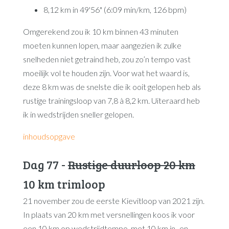
8,12 km in 49'56" (6:09 min/km, 126 bpm)
Omgerekend zou ik 10 km binnen 43 minuten
moeten kunnen lopen, maar aangezien ik zulke
snelheden niet getraind heb, zou zo’n tempo vast
moeilijk vol te houden zijn. Voor wat het waard is,
deze 8 km was de snelste die ik ooit gelopen heb als
rustige trainingsloop van 7,8 à 8,2 km. Uiteraard heb
ik in wedstrijden sneller gelopen.
inhoudsopgave
Dag 77 -
Rustige duurloop 20 km
10 km trimloop
21 november zou de eerste Kievitloop van 2021 zijn.
In plaats van 20 km met versnellingen koos ik voor
een 10 km op wedstrijdtempo, met 10 km in- en