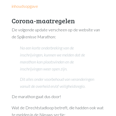
inhoudsopgave
Corona-maatregelen
De volgende update verscheen op de website van
de Spijkenisse Marathon:
Na een korte onderbreking van de
inschrijvingen, kunnen we melden dat de
marathon kan plaatsvinden en de
inschrijvingen weer open zijn.
Dit alles onder voorbehoud van veranderingen
vanuit de overheid en/of veiligheidsregio.
De marathon gaat dus door!
Wat de Drechtstadloop betreft, die hadden ook wat
te melden in de Nieuws sectie: