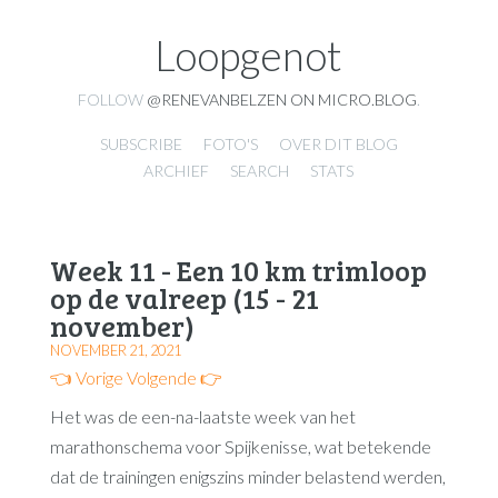
Loopgenot
FOLLOW
@RENEVANBELZEN ON MICRO.BLOG
.
SUBSCRIBE
FOTO'S
OVER DIT BLOG
ARCHIEF
SEARCH
STATS
Week 11 - Een 10 km trimloop
op de valreep (15 - 21
november)
NOVEMBER 21, 2021
👈 Vorige
Volgende 👉
Het was de een-na-laatste week van het
marathonschema voor Spijkenisse, wat betekende
dat de trainingen enigszins minder belastend werden,