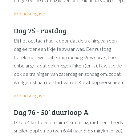
omgekeerde richting liepen of die ik finaal voorbij liep.
inhoudsopgave
Dag 75 - rustdag
Bij het opstaan had ik door dat de training van een
dag eerder een tikje te zwaar was. Een rustdag
betekende wel dat ik mijn
running streak
brak, hoe
onbelangrijk dat ook moge klinken (en is). Ik wisselde
ook de trainingen van zaterdag en zondag om, zodat
ik uitgerust aan de start van de Kievitloop verscheen.
inhoudsopgave
Dag 76 - 50’ duurloop A
Ik liep 4 km heen en ruim 4 km terug, met een steeds
sneller looptempo (van 6:44 naar 5:55 min/km of zo).