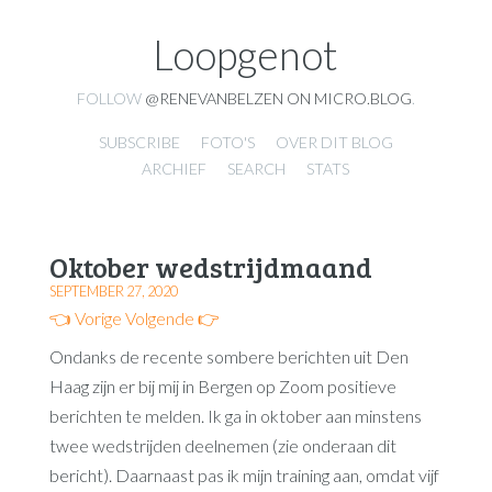
Loopgenot
FOLLOW
@RENEVANBELZEN ON MICRO.BLOG
.
SUBSCRIBE
FOTO'S
OVER DIT BLOG
ARCHIEF
SEARCH
STATS
Oktober wedstrijdmaand
SEPTEMBER 27, 2020
👈 Vorige
Volgende 👉
Ondanks de recente sombere berichten uit Den
Haag zijn er bij mij in Bergen op Zoom positieve
berichten te melden. Ik ga in oktober aan minstens
twee wedstrijden deelnemen (zie onderaan dit
bericht). Daarnaast pas ik mijn training aan, omdat vijf