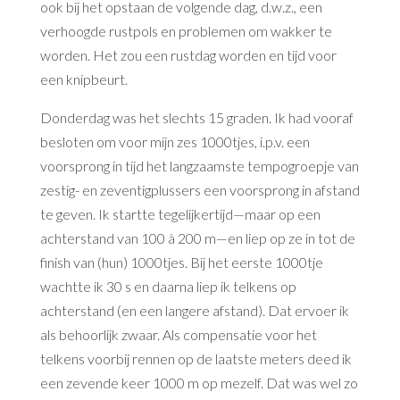
ook bij het opstaan de volgende dag, d.w.z., een
verhoogde rustpols en problemen om wakker te
worden. Het zou een rustdag worden en tijd voor
een knipbeurt.
Donderdag was het slechts 15 graden. Ik had vooraf
besloten om voor mijn zes 1000tjes, i.p.v. een
voorsprong in tijd het langzaamste tempogroepje van
zestig- en zeventigplussers een voorsprong in afstand
te geven. Ik startte tegelijkertijd—maar op een
achterstand van 100 à 200 m—en liep op ze in tot de
finish van (hun) 1000tjes. Bij het eerste 1000tje
wachtte ik 30 s en daarna liep ik telkens op
achterstand (en een langere afstand). Dat ervoer ik
als behoorlijk zwaar. Als compensatie voor het
telkens voorbij rennen op de laatste meters deed ik
een zevende keer 1000 m op mezelf. Dat was wel zo