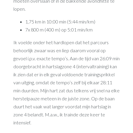
moeten overslaan of in de bakkende avondhitte te
lopen.
1,75 km in 10:00 min (5:44 min/km)
7x 800 m (400 m) op 5:01 min/km
Ik voelde onder het hardlopen dat het parcours
behoorlijk zwaar was en liep daarom vooral op
gevoel i.p.v. exacte tempo’s. Aan de tijd van 26:09 min
doorgebracht in hartslagzone 4 (intervaltraining) kan
ik zien dat er in elk geval voldoende trainingsprikkel
van uitging, omdat de tempo’s zelf bij elkaar 28:11
min duurden. Mijn hart zat dus telkens vrij snel na elke
herstelpauze meteen in de juiste zone. Op de baan
duurt het vaak wat langer voordat mijn hartslag in
zone 4 belandt. M.a.w., ik trainde deze keer te
intensief.