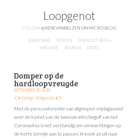
Loopgenot
FOLLOW
@RENEVANBELZEN ON MICRO.BLOG
.
SUBSCRIBE
FOTO'S
OVER DIT BLOG
ARCHIEF
SEARCH
STATS
Domper op de
hardloopvreugde
SEPTEMBER 20, 2020
👈 Vorige
Volgende 👉
Met de persconferentie van afgelopen vrijdagavond
over de komst van de tweede infectiegolf van het
Coronavirus is het verstandig om verwachtingen op
de korte termijn aan te passen. Ik keek zo uit naar