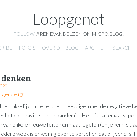
Loopgenot
FOLLOW
@RENEVANBELZEN ON MICRO.BLOG
.
CRIBE
FOTO'S
OVER DIT BLOG
ARCHIEF
SEARCH
f denken
2020
lgende 👉
l te makkelijk om je te laten meezuigen met de negatieve 
er het coronavirus en de pandemie. Het lijkt allemaal super
n van enkele nieuwe feiten en maatregelen (en je kennis d
 iedere week is er weinig over te vertellen dat blijvend is. H