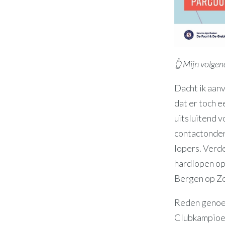
👆 Mijn volge
Dacht ik aanv
dat er toch 
uitsluitend v
contactonder
lopers. Verde
hardlopen op
Bergen op Zoo
Reden genoeg
Clubkampioen