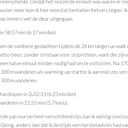
nnenschelde. Omdat het miezerde en koel was waren er nie
ooier weer kom ik hier meestal tientallen fietsers tegen. I
 was immers wèl de deur uitgegaan.
in 58:57 min (6:17 min/km)
n de sombere gedachten tijdens de 26 km lange run walk 
etto (lees: zonder stilstaan voor stoplichten, want die zijn e
 een halve minuut minder nodig had om te voltooien. Na 17
300 m wandelen als warming-up startte ik aan mijn zes seri
 300 m wandelen.
 hardlopen in 2u32:31 (6:23 min/km)
andelen in 21:55 min (5,7 km/u).
de parcoursen heel verschillend zijn, kan ik weinig conclu
lijking, anders dan dat ik destijds een hersteladvies had va