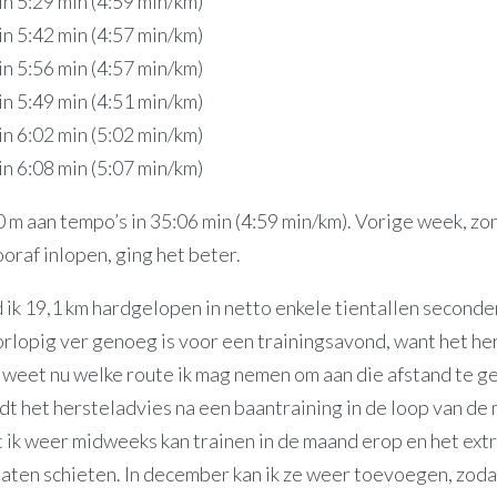
n 5:29 min (4:59 min/km)
n 5:42 min (4:57 min/km)
n 5:56 min (4:57 min/km)
n 5:49 min (4:51 min/km)
n 6:02 min (5:02 min/km)
n 6:08 min (5:07 min/km)
 m aan tempo’s in 35:06 min (4:59 min/km). Vorige week, zo
oraf inlopen, ging het beter.
d ik 19,1 km hardgelopen in netto enkele tientallen second
orlopig ver genoeg is voor een trainingsavond, want het he
k weet nu welke route ik mag nemen om aan die afstand te g
dt het hersteladvies na een baantraining in de loop van de
 ik weer midweeks kan trainen in de maand erop en het extr
laten schieten. In december kan ik ze weer toevoegen, zodat 