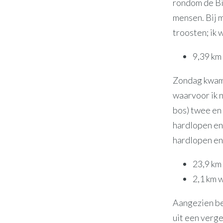
rondom de Bi
mensen. Bij m
troosten; ik
9,39 km 
Zondag kwame
waarvoor ik n
bos) twee en
hardlopen en 
hardlopen en
23,9 km
2,1 km w
Aangezien bei
uit een verge