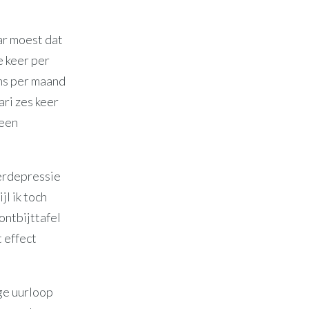
ar moest dat
e keer per
ens per maand
ari zes keer
 een
terdepressie
jl ik toch
ontbijttafel
 effect
ge uurloop