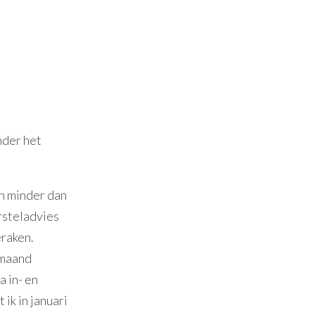
nder het
en minder dan
rsteladvies
eraken.
 maand
a in- en
ik in januari