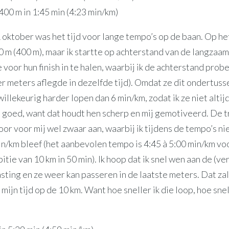
400 m in 1:45 min (4:23 min/km)
oktober was het tijd voor lange tempo’s op de baan. Op h
0 m (400 m), maar ik startte op achterstand van de langzaa
voor hun finish in te halen, waarbij ik de achterstand probe
r meters aflegde in dezelfde tijd). Omdat ze dit ondertus
illekeurig harder lopen dan 6 min/km, zodat ik ze niet altij
h goed, want dat houdt hen scherp en mij gemotiveerd. De t
or voor mij wel zwaar aan, waarbij ik tijdens de tempo’s nie
in/km bleef (het aanbevolen tempo is 4:45 à 5:00 min/km vo
tie van 10 km in 50 min). Ik hoop dat ik snel wen aan de (v
sting en ze weer kan passeren in de laatste meters. Dat zal
mijn tijd op de 10 km. Want hoe sneller ik die loop, hoe snel