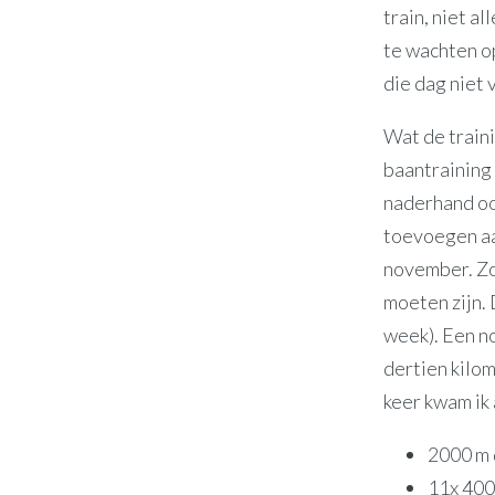
train, niet al
te wachten op
die dag niet
Wat de train
baantraining
naderhand ook
toevoegen aa
november. Zo
moeten zijn. 
week). Een no
dertien kilom
keer kwam ik 
2000 m 
11x 400 