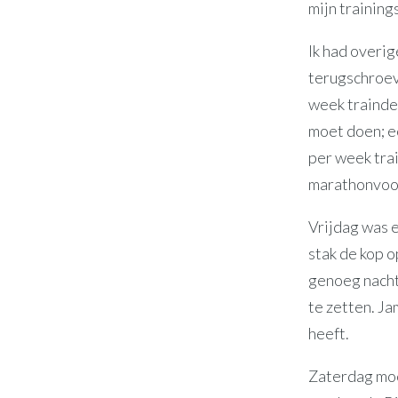
mijn training
Ik had overig
terugschroeve
week trainde.
moet doen; ee
per week tra
marathonvoor
Vrijdag was 
stak de kop o
genoeg nacht
te zetten. J
heeft.
Zaterdag moe