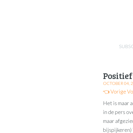
SUBS
Positie
OCTOBER 04, 
👈 Vorige
Vo
Het is maar a
in de pers ov
maar afgezie
bijspijkeren)