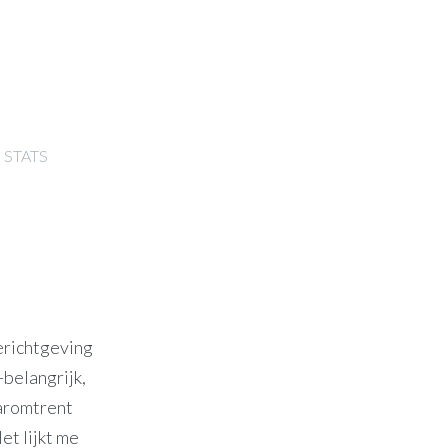
STATS
berichtgeving
-belangrijk,
aaromtrent
et lijkt me