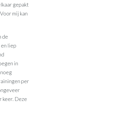
 elkaar gepakt
 Voor mij kan
n de
 en liep
nd
oegen in
genoeg
rainingen per
 ongeveer
r keer. Deze