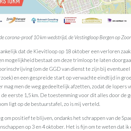
nde corona-proof 10 km wedstrijd, de Vestingloop Bergen op Zoo
ankelijk dat de Kievitloop op 18 oktober een verloren zaak 
een mogelijkheid bestaat om deze trimloop te laten doorgaa
oorinschrijving (om de GGD van dienst te zijn bij eventueel
zoek) en een gespreide start op verwachte eindtijd in gro
r mag men de weg gedeeltelijk afzetten, zodat de lopers v
 de eerste 1,5 km. De toestemming voor dit alles door de
m ligt op de bestuurstafel, zo is mij verteld.
 om positief te blijven, ondanks het schrappen van de Sp
schappen op 3 en 4 oktober. Het is fijn om te weten dat ik