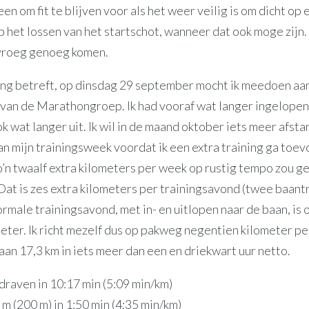
leen om fit te blijven voor als het weer veilig is om dicht op
 het lossen van het startschot, wanneer dat ook moge zijn.
 vroeg genoeg komen.
ing betreft, op dinsdag 29 september mocht ik meedoen aa
 van de Marathongroep. Ik had vooraf wat langer ingelopen
 wat langer uit. Ik wil in de maand oktober iets meer afsta
n mijn trainingsweek voordat ik een extra training ga toev
’n twaalf extra kilometers per week op rustig tempo zou 
Dat is zes extra kilometers per trainingsavond (twee baant
rmale trainingsavond, met in- en uitlopen naar de baan, is
eter. Ik richt mezelf dus op pakweg negentien kilometer pe
aan 17,3 km in iets meer dan een en driekwart uur netto.
draven in 10:17 min (5:09 min/km)
m (200 m) in 1:50 min (4:35 min/km)