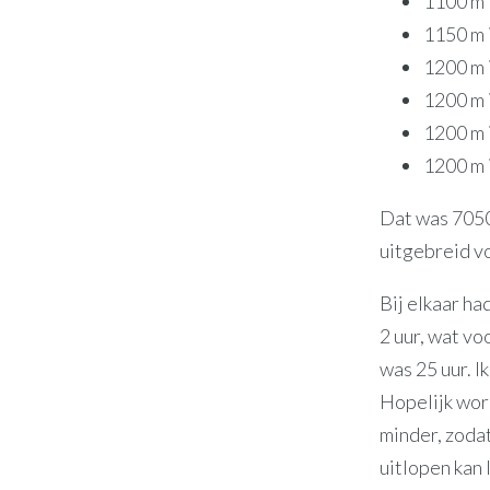
1100 m i
1150 m i
1200 m i
1200 m i
1200 m i
1200 m i
Dat was 7050
uitgebreid vo
Bij elkaar ha
2 uur, wat vo
was 25 uur. I
Hopelijk wor
minder, zodat
uitlopen kan 