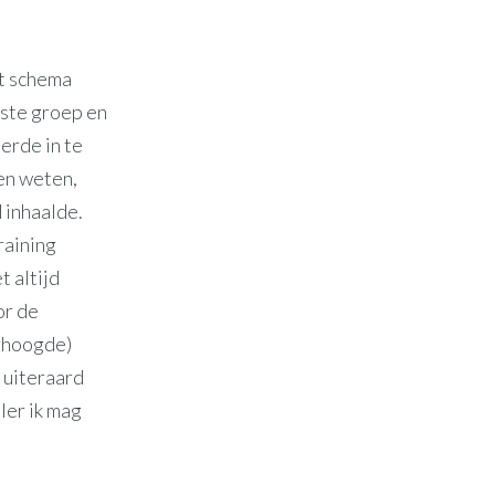
et schema
mste groep en
erde in te
sen weten,
d inhaalde.
raining
t altijd
or de
erhoogde)
 uiteraard
ler ik mag