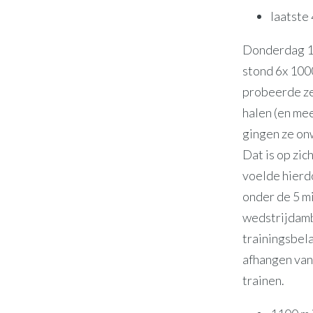
laatste 
Donderdag 1 
stond 6x 100
probeerde ze 
halen (en mee
gingen ze onw
Dat is op zic
voelde hierdo
onder de 5 m
wedstrijdambi
trainingsbela
afhangen van 
trainen.