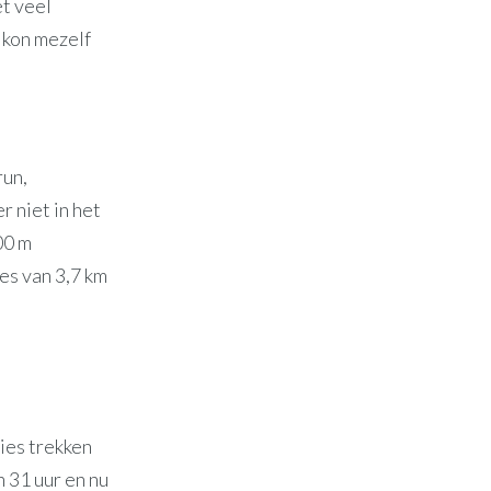
t veel
k kon mezelf
run,
r niet in het
00 m
es van 3,7 km
sies trekken
n 31 uur en nu