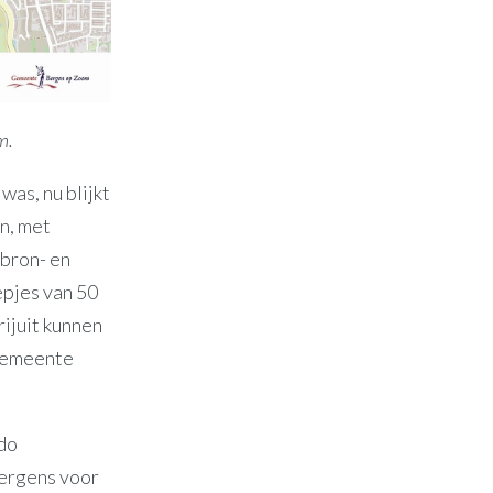
m.
was, nu blijkt
n, met
 bron- en
epjes van 50
rijuit kunnen
 gemeente
ado
 ergens voor