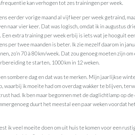
sfrequentie kan verhogen tot zes trainingen per week.
ens eerder vorige maand al vijf keer per week getraind, ma
n naar vier keer. Dat was logisch, omdat ik in augustus dri
 Een extra training per week erbij is iets wat je hooguit e
ns per twee maanden is beter. Ik zie mezelf daarom in janu
inen, zo’n 70 à 80 km/week. Dat zou genoeg moeten zijn om
bereiding te starten, 1000 km in 12 weken.
een sombere dag en dat was te merken. Mijn jaarlijkse win
p, waarbij ik moeite had om overdag wakker te blijven, terwi
rust had. Ik ben maar begonnen met de daglichtlamp op de 
ammergenoeg duurt het meestal een paar weken voordat het
st ik veel moeite doen om uit huis te komen voor een rusti