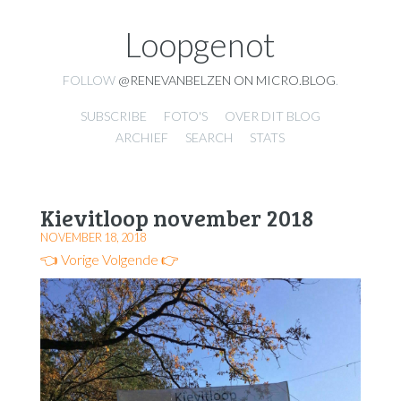
Loopgenot
FOLLOW
@RENEVANBELZEN ON MICRO.BLOG
.
SUBSCRIBE
FOTO'S
OVER DIT BLOG
ARCHIEF
SEARCH
STATS
Kievitloop november 2018
NOVEMBER 18, 2018
👈 Vorige
Volgende 👉