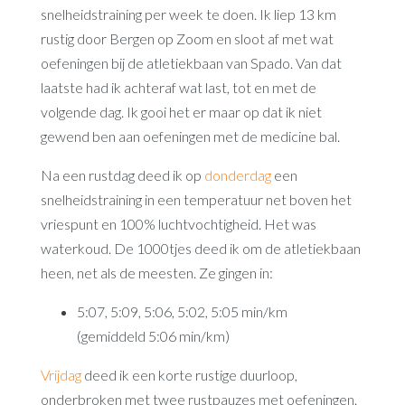
snelheidstraining per week te doen. Ik liep 13 km
rustig door Bergen op Zoom en sloot af met wat
oefeningen bij de atletiekbaan van Spado. Van dat
laatste had ik achteraf wat last, tot en met de
volgende dag. Ik gooi het er maar op dat ik niet
gewend ben aan oefeningen met de medicine bal.
Na een rustdag deed ik op
donderdag
een
snelheidstraining in een temperatuur net boven het
vriespunt en 100% luchtvochtigheid. Het was
waterkoud. De 1000tjes deed ik om de atletiekbaan
heen, net als de meesten. Ze gingen in:
5:07, 5:09, 5:06, 5:02, 5:05 min/km
(gemiddeld 5:06 min/km)
Vrijdag
deed ik een korte rustige duurloop,
onderbroken met twee rustpauzes met oefeningen.