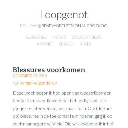
Loopgenot
FOLLOW
@RENEVANBELZEN ON MICRO.BLOG
.
SUBSCRIBE
FOTO'S
OVER DIT BLOG
ARCHIEF
SEARCH
STATS
Blessures voorkomen
NOVEMBER 25, 2018
👈 Vorige
Volgende 👉
Deze week begon ik het lopen van wedstrijden een
beetje te missen. Ik weet dat het nodig is om alle
pijntjes te laten verdwijnen, maar toch. Om (de kans
op) blessures in de toekomst te minderen, ging ik op
zoek naar hogere wijsheid. Die wijsheid vond ik in het