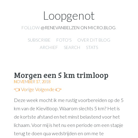
Loopgenot
FOLLOW
@RENEVANBELZEN ON MICRO.BLOG
.
SUBSCRIBE
FOTO'S
OVER DIT BLOG
ARCHIEF
SEARCH
STATS
Morgen een 5 km trimloop
NOVEMBER 17, 2018
👈 Vorige
Volgende 👉
Deze week mocht ik me rustig voorbereiden op de 5
km van de Kievitloop. Waarom slechts 5 km? Het is
de kortste afstand en het minst belastend voor het
lichaam. Voor mij is het nu een periode om een stapje
terug te doen qua wedstrijden en om me te