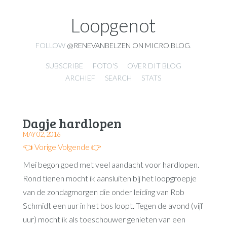
Loopgenot
FOLLOW
@RENEVANBELZEN ON MICRO.BLOG
.
SUBSCRIBE
FOTO'S
OVER DIT BLOG
ARCHIEF
SEARCH
STATS
Dagje hardlopen
MAY 02, 2016
👈 Vorige
Volgende 👉
Mei begon goed met veel aandacht voor hardlopen.
Rond tienen mocht ik aansluiten bij het loopgroepje
van de zondagmorgen die onder leiding van Rob
Schmidt een uur in het bos loopt. Tegen de avond (vijf
uur) mocht ik als toeschouwer genieten van een