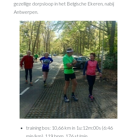
gezellige dorpsloop in het Belgische Ekeren, nabij
Antwerpen.
training bos: 10,66 km in 1u:12m:00s (6:46
min/km), 119 bpm, 176 st/min