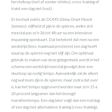
herstelloop (met of zonder strides), cross-training of
traint een dag niet (rust).
Er bestaat zoiets als DOMS (
Delay Onset Muscle
Soreness
), stijfheid of pijn in de spieren, welke zich
meestal pas zo’n 36 tot 48 uur na een intensieve
inspanning openbaart. Dat betekent dat men na een
wedstrijd (lees: maximaal presteren) een dag heeft
waarop de spieren nog niet stijf zijn. Om optimaal
gebruik te maken van deze gelegenheid, wordt in het
schema een wedstrijd meestal gevolgd door een
duurloop op rustig tempo. Aanvankelijk zal de atleet
nog wat loom zijn in de spieren, maar zodra dat over
is, kan het tempo opgevoerd worden naar zo’n 15 à
20 procent langzamer dan het beoogd
marathontempo. Een dag later volgt dan een rustdag
of een dag met alternatieve training (cross-training).