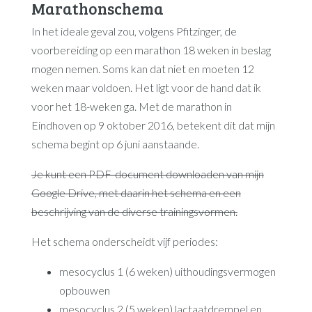
Marathonschema
In het ideale geval zou, volgens Pfitzinger, de
voorbereiding op een marathon 18 weken in beslag
mogen nemen. Soms kan dat niet en moeten 12
weken maar voldoen. Het ligt voor de hand dat ik
voor het 18-weken ga. Met de marathon in
Eindhoven op 9 oktober 2016, betekent dit dat mijn
schema begint op 6 juni aanstaande.
Je kunt een PDF-document downloaden van mijn
Google Drive, met daarin het schema en een
beschrijving van de diverse trainingsvormen.
Het schema onderscheidt vijf periodes:
mesocyclus 1 (6 weken) uithoudingsvermogen
opbouwen
mesocyclus 2 (5 weken) lactaatdrempel en