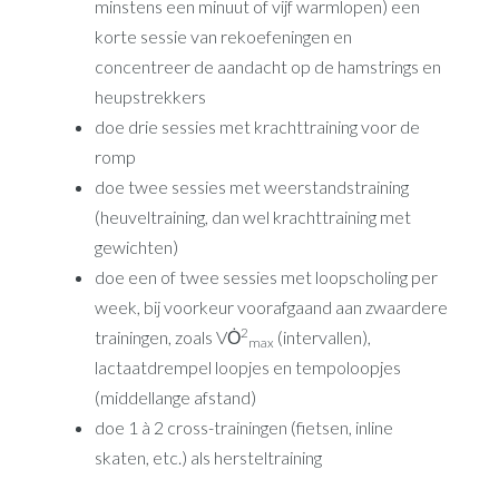
minstens een minuut of vijf warmlopen) een
korte sessie van rekoefeningen en
concentreer de aandacht op de hamstrings en
heupstrekkers
doe drie sessies met krachttraining voor de
romp
doe twee sessies met weerstandstraining
(heuveltraining, dan wel krachttraining met
gewichten)
doe een of twee sessies met loopscholing per
week, bij voorkeur voorafgaand aan zwaardere
2
trainingen, zoals VȮ
(intervallen),
max
lactaatdrempel loopjes en tempoloopjes
(middellange afstand)
doe 1 à 2 cross-trainingen (fietsen, inline
skaten, etc.) als hersteltraining