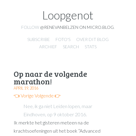
Loopgenot
FOLLOW
@RENEVANBELZEN ON MICRO.BLOG
.
SUBSCRIBE
FOTO'S
OVER DIT BLOG
ARCHIEF
SEARCH
STATS
Op naar de volgende
marathon!
APRIL 19, 2016
👈 Vorige
Volgende 👉
Nee, ik ga niet Leiden lopen, maar
Eindhoven, op 9 oktober 2016.
Ik merkte het gisteren meteen na de
krachtsoefeningen uit het boek “Advanced