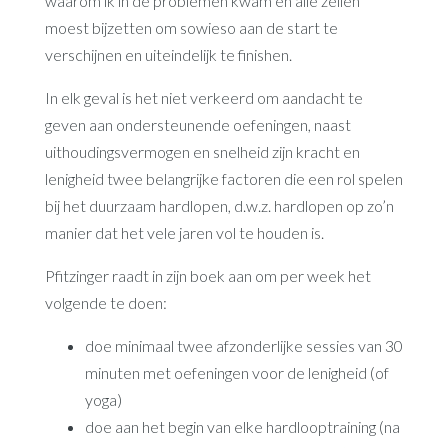
waarom ik in de problemen kwam en alle zeilen
moest bijzetten om sowieso aan de start te
verschijnen en uiteindelijk te finishen.
In elk geval is het niet verkeerd om aandacht te
geven aan ondersteunende oefeningen, naast
uithoudingsvermogen en snelheid zijn kracht en
lenigheid twee belangrijke factoren die een rol spelen
bij het duurzaam hardlopen, d.w.z. hardlopen op zo’n
manier dat het vele jaren vol te houden is.
Pfitzinger raadt in zijn boek aan om per week het
volgende te doen:
doe minimaal twee afzonderlijke sessies van 30
minuten met oefeningen voor de lenigheid (of
yoga)
doe aan het begin van elke hardlooptraining (na