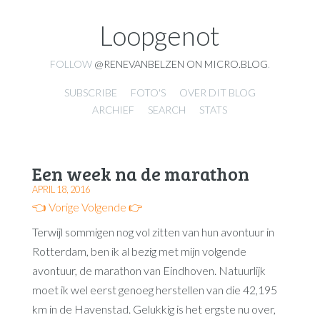
Loopgenot
FOLLOW
@RENEVANBELZEN ON MICRO.BLOG
.
SUBSCRIBE
FOTO'S
OVER DIT BLOG
ARCHIEF
SEARCH
STATS
Een week na de marathon
APRIL 18, 2016
👈 Vorige
Volgende 👉
Terwijl sommigen nog vol zitten van hun avontuur in
Rotterdam, ben ik al bezig met mijn volgende
avontuur, de marathon van Eindhoven. Natuurlijk
moet ik wel eerst genoeg herstellen van die 42,195
km in de Havenstad. Gelukkig is het ergste nu over,