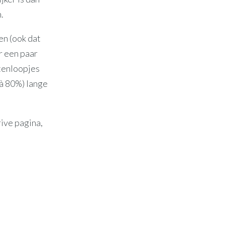
.
en (ook dat
r een paar
utenloopjes
 à 80%) lange
ive pagina,