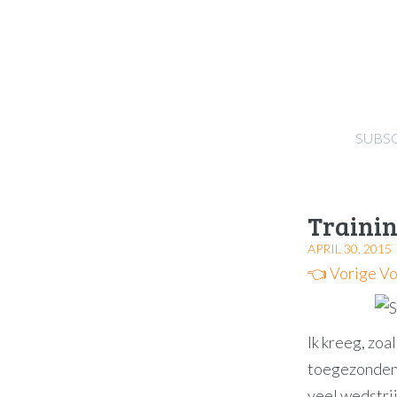
SUBS
Traini
APRIL 30, 2015
👈 Vorige
Vo
Ik kreeg, zoa
toegezonden.
veel wedstrij