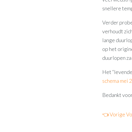
snellere temp
Verder probe
verhoudt zich
lange duurlo
op het origin
duurlopen zal
Het “levende
schema mei 
Bedankt voor
👈 Vorige
Vo