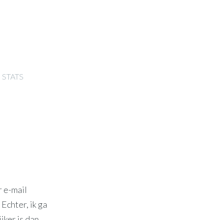
STATS
r e-mail
Echter, ik ga
jker is dan