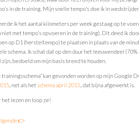
o’s in de training. Mijn snelle tempo’s doe ik in wedstrijden
erde ik het aantal kilometers per week gestaag op te voer
 niet met tempo’s opvoeren in de training). Dit deed ik doo
pen op D1 (hersteltempo) te plaatsen in plaats van de min
ele schema. Ik schat dat op den duur het leeuwendeel (70%
 zijn, bedoeld om mijn basis breed te houden.
 trainingsschema” kan gevonden worden op mijn Google Dr
2015
, net als het
schema april 2015
, dat bijna afgewerkt is.
 het lezen en loop ze!
lgende 👉