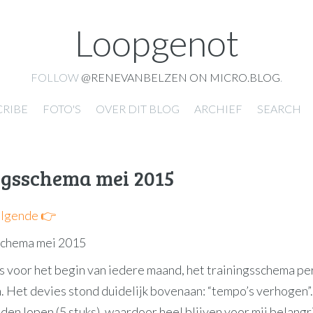
Loopgenot
FOLLOW
@RENEVANBELZEN ON MICRO.BLOG
.
CRIBE
FOTO'S
OVER DIT BLOG
ARCHIEF
SEARCH
ngsschema mei 2015
lgende 👉
ls voor het begin van iedere maand, het trainingsschema pe
 Het devies stond duidelijk bovenaan: “tempo’s verhogen”. 
den lopen (5 stuks), waardoor heel blijven voor mij belangri