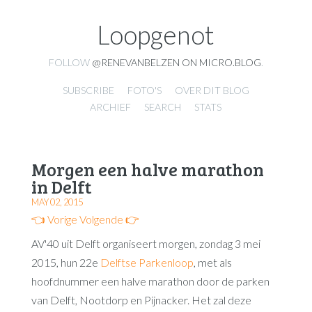
Loopgenot
FOLLOW
@RENEVANBELZEN ON MICRO.BLOG
.
SUBSCRIBE
FOTO'S
OVER DIT BLOG
ARCHIEF
SEARCH
STATS
Morgen een halve marathon
in Delft
MAY 02, 2015
👈 Vorige
Volgende 👉
AV'40 uit Delft organiseert morgen, zondag 3 mei
2015, hun 22e
Delftse Parkenloop
, met als
hoofdnummer een halve marathon door de parken
van Delft, Nootdorp en Pijnacker. Het zal deze