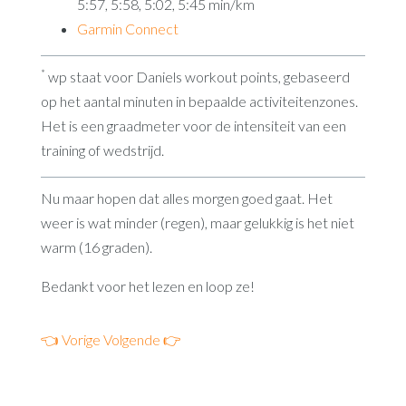
5:57, 5:58, 5:02, 5:45 min/km
Garmin Connect
*
wp staat voor Daniels workout points, gebaseerd
op het aantal minuten in bepaalde activiteitenzones.
Het is een graadmeter voor de intensiteit van een
training of wedstrijd.
Nu maar hopen dat alles morgen goed gaat. Het
weer is wat minder (regen), maar gelukkig is het niet
warm (16 graden).
Bedankt voor het lezen en loop ze!
👈 Vorige
Volgende 👉