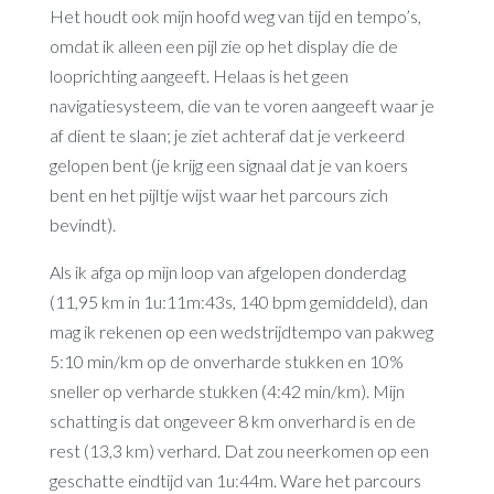
Het houdt ook mijn hoofd weg van tijd en tempo’s,
omdat ik alleen een pijl zie op het display die de
looprichting aangeeft. Helaas is het geen
navigatiesysteem, die van te voren aangeeft waar je
af dient te slaan; je ziet achteraf dat je verkeerd
gelopen bent (je krijg een signaal dat je van koers
bent en het pijltje wijst waar het parcours zich
bevindt).
Als ik afga op mijn loop van afgelopen donderdag
(11,95 km in 1u:11m:43s, 140 bpm gemiddeld), dan
mag ik rekenen op een wedstrijdtempo van pakweg
5:10 min/km op de onverharde stukken en 10%
sneller op verharde stukken (4:42 min/km). Mijn
schatting is dat ongeveer 8 km onverhard is en de
rest (13,3 km) verhard. Dat zou neerkomen op een
geschatte eindtijd van 1u:44m. Ware het parcours