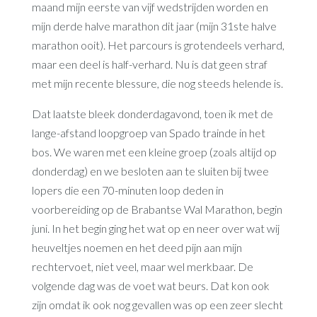
maand mijn eerste van vijf wedstrijden worden en
mijn derde halve marathon dit jaar (mijn 31ste halve
marathon ooit). Het parcours is grotendeels verhard,
maar een deel is half-verhard. Nu is dat geen straf
met mijn recente blessure, die nog steeds helende is.
Dat laatste bleek donderdagavond, toen ik met de
lange-afstand loopgroep van Spado trainde in het
bos. We waren met een kleine groep (zoals altijd op
donderdag) en we besloten aan te sluiten bij twee
lopers die een 70-minuten loop deden in
voorbereiding op de Brabantse Wal Marathon, begin
juni. In het begin ging het wat op en neer over wat wij
heuveltjes noemen en het deed pijn aan mijn
rechtervoet, niet veel, maar wel merkbaar. De
volgende dag was de voet wat beurs. Dat kon ook
zijn omdat ik ook nog gevallen was op een zeer slecht