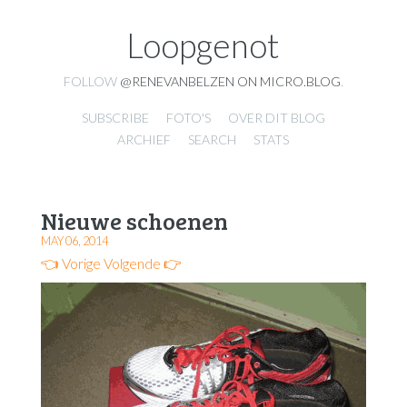
Loopgenot
FOLLOW
@RENEVANBELZEN ON MICRO.BLOG
.
SUBSCRIBE
FOTO'S
OVER DIT BLOG
ARCHIEF
SEARCH
STATS
Nieuwe schoenen
MAY 06, 2014
👈 Vorige
Volgende 👉