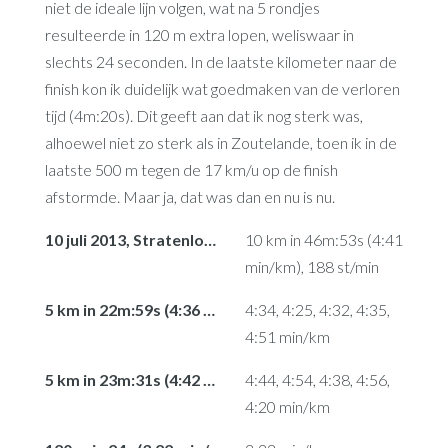
niet de ideale lijn volgen, wat na 5 rondjes
resulteerde in 120 m extra lopen, weliswaar in
slechts 24 seconden. In de laatste kilometer naar de
finish kon ik duidelijk wat goedmaken van de verloren
tijd (4m:20s). Dit geeft aan dat ik nog sterk was,
alhoewel niet zo sterk als in Zoutelande, toen ik in de
laatste 500 m tegen de 17 km/u op de finish
afstormde. Maar ja, dat was dan en nu is nu.
10 juli 2013, Stratenloop Domburg
10 km in 46m:53s (4:41
min/km), 188 st/min
5 km in 22m:59s (4:36 min/km), 187 st/min
4:34, 4:25, 4:32, 4:35,
4:51 min/km
5 km in 23m:31s (4:42 min/km), 187 st/min
4:44, 4:54, 4:38, 4:56,
4:20 min/km