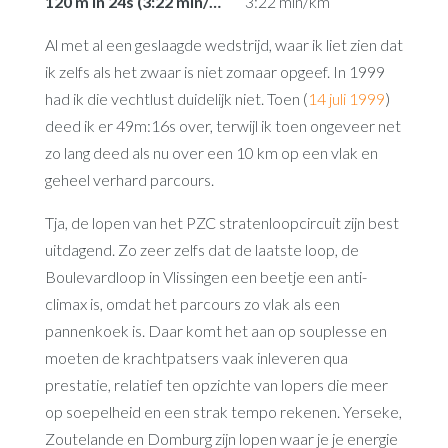
120 m in 24s (3:22 min/km), 202 st/min
3:22 min/km
Al met al een geslaagde wedstrijd, waar ik liet zien dat
ik zelfs als het zwaar is niet zomaar opgeef. In 1999
had ik die vechtlust duidelijk niet. Toen (
14 juli 1999
)
deed ik er 49m:16s over, terwijl ik toen ongeveer net
zo lang deed als nu over een 10 km op een vlak en
geheel verhard parcours.
Tja, de lopen van het PZC stratenloopcircuit zijn best
uitdagend. Zo zeer zelfs dat de laatste loop, de
Boulevardloop in Vlissingen een beetje een anti-
climax is, omdat het parcours zo vlak als een
pannenkoek is. Daar komt het aan op souplesse en
moeten de krachtpatsers vaak inleveren qua
prestatie, relatief ten opzichte van lopers die meer
op soepelheid en een strak tempo rekenen. Yerseke,
Zoutelande en Domburg zijn lopen waar je je energie