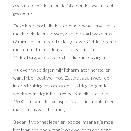
goed moet verdelen en de “stervende zwaan” heel
gewoon is.
Deze keer mocht ik de stervende zwaan ervaren. Ik
mocht ook de bus missen, want de start was verlaat
(2 minuten) en ik deed er langer over. Gelukkig kon ik
met iemand meerijden naar het station in
Middelburg, omdat ze toch al die kant op gingen.
Nu even twee dagen mijn lichaam laten herstellen,
want ik ben best wel moe. Zaterdag dan weer een
intervaltraining en zondag een rustdag. Volgende
week woensdag is het in West-Kapelle, start om
19.00 uur, i.v.m. de cyclosportieven die er ook rijden,
maar na ons van start mogen.
Bedankt voor het lezen en loop ze, maar als je moe
bent van het lopen, mag je ook wel eens een dagje