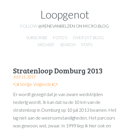
Loopgenot
FOLLOW
@RENEVANBELZEN ON MICRO.BLOG
.
SUBSCRIBE
FOTO'S
OVER DIT BLOG
ARCHIEF
SEARCH
STATS
Stratenloop Domburg 2013
JULY 11, 2013
👈 Vorige
Volgende 👉
Er wordt gezegd dat je van zware wedstrijden
nederig wordt. Ik kan dat na de 10 km van de
stratenloop in Domburg op 10 juli 2013 beamen. Het
lag niet aan de weersomstandigheden. Het parcours
was gewoon, wel, zwaar. In 1999 liep ik hier ook en