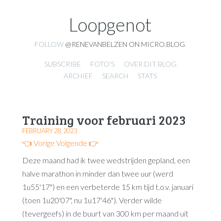
Loopgenot
FOLLOW
@RENEVANBELZEN ON MICRO.BLOG
.
SUBSCRIBE
FOTO'S
OVER DIT BLOG
ARCHIEF
SEARCH
STATS
Training voor februari 2023
FEBRUARY 28, 2023
👈 Vorige
Volgende 👉
Deze maand had ik twee wedstrijden gepland, een
halve marathon in minder dan twee uur (werd
1u55'17") en een verbeterde 15 km tijd t.o.v. januari
(toen 1u20'07", nu 1u17'46"). Verder wilde
(tevergeefs) in de buurt van 300 km per maand uit