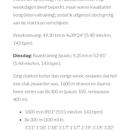
weekdagen bleef beperkt, maar waren kwalitatief
hoog (intervaltraining), zodat ik uitgerust doch gretig
aan de start kon verschijnen.
Weekomvang: 49,30 km in 4u39'24" (5:40 min/km,
143 bpm).
Dinsdag:
Baantraining Spado; 9,20 km in 52'45"
(5:44 min/km, 143 bpm).
Ging stukken beter dan vorige week, ondanks dat het
een stuk zwaarder was. 1600 m draven en daarna
twee series van 8x 300 m (pauze 100, seriepauze
400 m).
1600 m in 8'01" (5:01 min/km, 143 bpm)
8x 300 m (100 m) in:
1'21", 1'18", 1'18", 1'17", 1'17", 1'19", 1'19", 1'20"