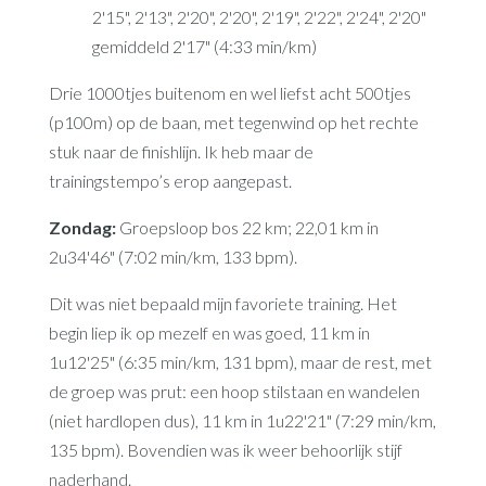
2'15", 2'13", 2'20", 2'20", 2'19", 2'22", 2'24", 2'20"
gemiddeld 2'17" (4:33 min/km)
Drie 1000tjes buitenom en wel liefst acht 500tjes
(p100m) op de baan, met tegenwind op het rechte
stuk naar de finishlijn. Ik heb maar de
trainingstempo’s erop aangepast.
Zondag:
Groepsloop bos 22 km; 22,01 km in
2u34'46" (7:02 min/km, 133 bpm).
Dit was niet bepaald mijn favoriete training. Het
begin liep ik op mezelf en was goed, 11 km in
1u12'25" (6:35 min/km, 131 bpm), maar de rest, met
de groep was prut: een hoop stilstaan en wandelen
(niet hardlopen dus), 11 km in 1u22'21" (7:29 min/km,
135 bpm). Bovendien was ik weer behoorlijk stijf
naderhand.