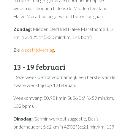
na deze “matige” generale repetitie het op de
wedstrijdschoenen tijdens de Midden Delfland
Halve Marathon ongetwijfeld beter zou gaan.
Zondag:
Midden Delfland Halve Marathon; 24,14
km in 2u12'51" (5:30 min/km, 146 bpm)
Zie
wedstrijdverslag
.
13 - 19 februari
Deze week betrof voornamelijk een herstel van de
zware wedstrijd op 12 februari.
Weekomvang: 50,95 km in 5u56'06" (6:59 min/km,
132 bpm).
Dinsdag:
Garmin workout suggestie, Basis
onderhouden; 6,62 km in 42'02" (6:21 min/km, 139