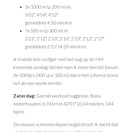
3x 1000 m (p 200 m) in:
5'02", 4'54", 4'52"
gemiddeld 4:56 min/km
7x 500 m (p 300 m) in:
2'21", 2'12", 2'13", 2'16", 2'13", 2'12", 2'17"
gemiddeld 2'15" (4:29 min/km)
Ik trainde iets rustiger met het oog op de HM
komende zondag. Verder nam ik meer herstel tussen
de 500tjes (300 i.p.v. 100 m) dan in het schema stond,
net als een week eerder.
Zaterdag:
Garmin workout suggestie, Basis
onderhouden; 6,74 km in 42'01" (6:14 min/km, 144
bpm).
De nieuwe schoenen liepen nogal stroef. Ik dacht dat