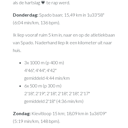
als de hartslag 💗 te rap werd.
Donderdag:
Spado baan; 15,49 km in 1u33'58"
(6:04 min/km, 136 bpm).
Ik liep vooraf ruim 5 km in, naar en op de atletiekbaan
van Spado. Naderhand liep ik een kilometer uit naar
huis.
3x 1000 m (p 400 m)
4'46", 4'44", 4'42"
gemiddeld 4:44 min/km
6x 500 m (p 300 m)
2'18", 2'19", 2'18", 2'18", 2'18", 2'17"
gemiddeld 2'18" (4:36 min/km)
Zondag:
Kievitloop 15 km; 18,09 km in 1u36'09"
(5:19 min/km, 148 bpm).