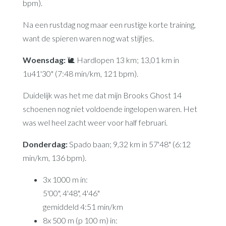
bpm).
Na een rustdag nog maar een rustige korte training,
want de spieren waren nog wat stijfjes.
Woensdag:
🐌 Hardlopen 13 km; 13,01 km in
1u41'30" (7:48 min/km, 121 bpm).
Duidelijk was het me dat mijn Brooks Ghost 14
schoenen nog niet voldoende ingelopen waren. Het
was wel heel zacht weer voor half februari.
Donderdag:
Spado baan; 9,32 km in 57'48" (6:12
min/km, 136 bpm).
3x 1000 m in:
5'00", 4'48", 4'46"
gemiddeld 4:51 min/km
8x 500 m (p 100 m) in: