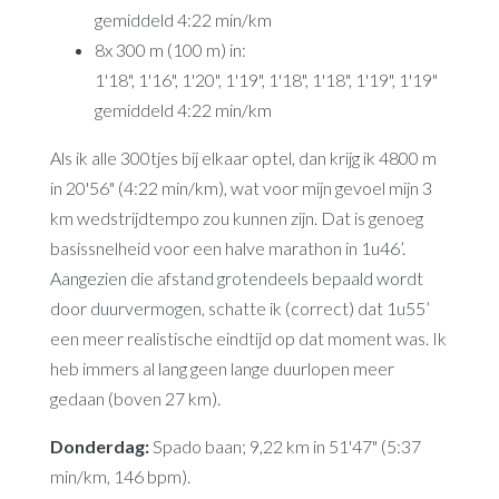
gemiddeld 4:22 min/km
8x 300 m (100 m) in:
1'18", 1'16", 1'20", 1'19", 1'18", 1'18", 1'19", 1'19"
gemiddeld 4:22 min/km
Als ik alle 300tjes bij elkaar optel, dan krijg ik 4800 m
in 20'56" (4:22 min/km), wat voor mijn gevoel mijn 3
km wedstrijdtempo zou kunnen zijn. Dat is genoeg
basissnelheid voor een halve marathon in 1u46’.
Aangezien die afstand grotendeels bepaald wordt
door duurvermogen, schatte ik (correct) dat 1u55’
een meer realistische eindtijd op dat moment was. Ik
heb immers al lang geen lange duurlopen meer
gedaan (boven 27 km).
Donderdag:
Spado baan; 9,22 km in 51'47" (5:37
min/km, 146 bpm).