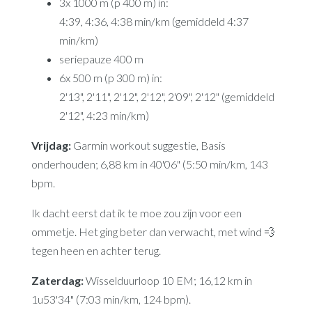
3x 1000 m (p 400 m) in:
4:39, 4:36, 4:38 min/km (gemiddeld 4:37
min/km)
seriepauze 400 m
6x 500 m (p 300 m) in:
2'13", 2'11", 2'12", 2'12", 2'09", 2'12" (gemiddeld
2'12", 4:23 min/km)
Vrijdag:
Garmin workout suggestie, Basis
onderhouden; 6,88 km in 40'06" (5:50 min/km, 143
bpm.
Ik dacht eerst dat ik te moe zou zijn voor een
ommetje. Het ging beter dan verwacht, met wind 💨
tegen heen en achter terug.
Zaterdag:
Wisselduurloop 10 EM; 16,12 km in
1u53'34" (7:03 min/km, 124 bpm).