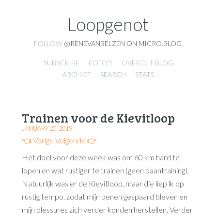
Loopgenot
FOLLOW
@RENEVANBELZEN ON MICRO.BLOG
.
SUBSCRIBE
FOTO'S
OVER DIT BLOG
ARCHIEF
SEARCH
STATS
Trainen voor de Kievitloop
JANUARY 20, 2019
👈 Vorige
Volgende 👉
Het doel voor deze week was om 60 km hard te
lopen en wat rustiger te trainen (geen baantraining).
Natuurlijk was er de Kievitloop, maar die liep ik op
rustig tempo, zodat mijn benen gespaard bleven en
mijn blessures zich verder konden herstellen. Verder