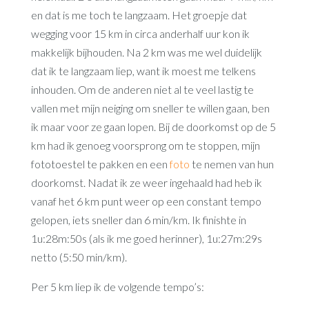
en dat is me toch te langzaam. Het groepje dat
wegging voor 15 km in circa anderhalf uur kon ik
makkelijk bijhouden. Na 2 km was me wel duidelijk
dat ik te langzaam liep, want ik moest me telkens
inhouden. Om de anderen niet al te veel lastig te
vallen met mijn neiging om sneller te willen gaan, ben
ik maar voor ze gaan lopen. Bij de doorkomst op de 5
km had ik genoeg voorsprong om te stoppen, mijn
fototoestel te pakken en een
foto
te nemen van hun
doorkomst. Nadat ik ze weer ingehaald had heb ik
vanaf het 6 km punt weer op een constant tempo
gelopen, iets sneller dan 6 min/km. Ik finishte in
1u:28m:50s (als ik me goed herinner), 1u:27m:29s
netto (5:50 min/km).
Per 5 km liep ik de volgende tempo’s: