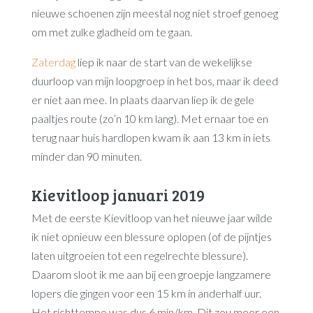
nieuwe schoenen zijn meestal nog niet stroef genoeg
om met zulke gladheid om te gaan.
Zaterdag
liep ik naar de start van de wekelijkse
duurloop van mijn loopgroep in het bos, maar ik deed
er niet aan mee. In plaats daarvan liep ik de gele
paaltjes route (zo’n 10 km lang). Met ernaar toe en
terug naar huis hardlopen kwam ik aan 13 km in iets
minder dan 90 minuten.
Kievitloop januari 2019
Met de eerste Kievitloop van het nieuwe jaar wilde
ik niet opnieuw een blessure oplopen (of de pijntjes
laten uitgroeien tot een regelrechte blessure).
Daarom sloot ik me aan bij een groepje langzamere
lopers die gingen voor een 15 km in anderhalf uur.
Het richttempo was dus 6 min/km. Dit zou meer een