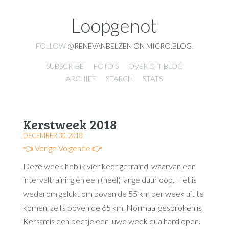
Loopgenot
FOLLOW
@RENEVANBELZEN ON MICRO.BLOG
.
SUBSCRIBE
FOTO'S
OVER DIT BLOG
ARCHIEF
SEARCH
STATS
Kerstweek 2018
DECEMBER 30, 2018
👈 Vorige
Volgende 👉
Deze week heb ik vier keer getraind, waarvan een
intervaltraining en een (heel) lange duurloop. Het is
wederom gelukt om boven de 55 km per week uit te
komen, zelfs boven de 65 km. Normaal gesproken is
Kerstmis een beetje een luwe week qua hardlopen.