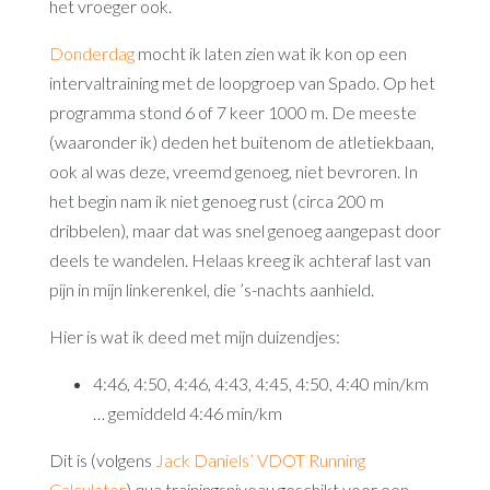
het vroeger ook.
Donderdag
mocht ik laten zien wat ik kon op een
intervaltraining met de loopgroep van Spado. Op het
programma stond 6 of 7 keer 1000 m. De meeste
(waaronder ik) deden het buitenom de atletiekbaan,
ook al was deze, vreemd genoeg, niet bevroren. In
het begin nam ik niet genoeg rust (circa 200 m
dribbelen), maar dat was snel genoeg aangepast door
deels te wandelen. Helaas kreeg ik achteraf last van
pijn in mijn linkerenkel, die ’s-nachts aanhield.
Hier is wat ik deed met mijn duizendjes:
4:46, 4:50, 4:46, 4:43, 4:45, 4:50, 4:40 min/km
… gemiddeld 4:46 min/km
Dit is (volgens
Jack Daniels’ VDOT Running
Calculator
) qua trainingsniveau geschikt voor een