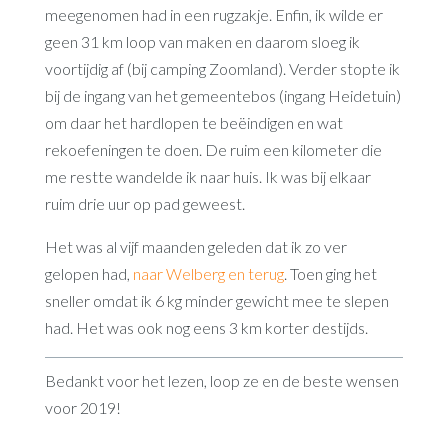
meegenomen had in een rugzakje. Enfin, ik wilde er
geen 31 km loop van maken en daarom sloeg ik
voortijdig af (bij camping Zoomland). Verder stopte ik
bij de ingang van het gemeentebos (ingang Heidetuin)
om daar het hardlopen te beëindigen en wat
rekoefeningen te doen. De ruim een kilometer die
me restte wandelde ik naar huis. Ik was bij elkaar
ruim drie uur op pad geweest.
Het was al vijf maanden geleden dat ik zo ver
gelopen had,
naar Welberg en terug
. Toen ging het
sneller omdat ik 6 kg minder gewicht mee te slepen
had. Het was ook nog eens 3 km korter destijds.
Bedankt voor het lezen, loop ze en de beste wensen
voor 2019!