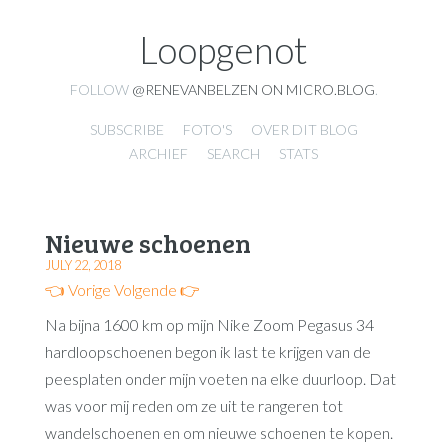
Loopgenot
FOLLOW
@RENEVANBELZEN ON MICRO.BLOG
.
SUBSCRIBE
FOTO'S
OVER DIT BLOG
ARCHIEF
SEARCH
STATS
Nieuwe schoenen
JULY 22, 2018
👈 Vorige
Volgende 👉
Na bijna 1600 km op mijn Nike Zoom Pegasus 34
hardloopschoenen begon ik last te krijgen van de
peesplaten onder mijn voeten na elke duurloop. Dat
was voor mij reden om ze uit te rangeren tot
wandelschoenen en om nieuwe schoenen te kopen.