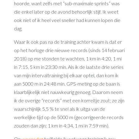
hoorde, want zelfs met “sub-maximale sprints” was
die enkel later op de avond behoorlijk stijf. Ik weet
ook niet of ik heel veel sneller had kunnen lopen die
dag.
Waar ik ook pas na de training achter kwam is dat er
op het horloge drie nieuwe records (sinds 14 februari
2018) op me stonden te wachten, 1 km in 4:20, 1 mi
in 7:15, 5 km in 23:30 min. Als ik de laatste drie series
van mijn intervaltraining bij elkaar optel, dan kom ik
aan 5000 m in 24:48 min. GPS-meting op de baan is
klaarblijkelijk niet nauwkeurig genoeg. Daarom neem
ik de overige “records” met een korreltje zout; ze zijn
waarschijnlijk 5,5 % te snel als ik uitga van de
werkelijke tijd op de 5000 m (gecorrigeerde records
zouden dan zijn: 1 km in 4:34, 1 mi in 7:59 min).
Op
woensdag
twijfelde ik wat voor training ik zou