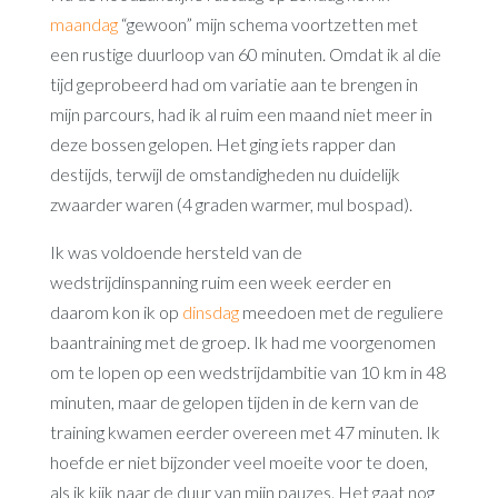
maandag
“gewoon” mijn schema voortzetten met
een rustige duurloop van 60 minuten. Omdat ik al die
tijd geprobeerd had om variatie aan te brengen in
mijn parcours, had ik al ruim een maand niet meer in
deze bossen gelopen. Het ging iets rapper dan
destijds, terwijl de omstandigheden nu duidelijk
zwaarder waren (4 graden warmer, mul bospad).
Ik was voldoende hersteld van de
wedstrijdinspanning ruim een week eerder en
daarom kon ik op
dinsdag
meedoen met de reguliere
baantraining met de groep. Ik had me voorgenomen
om te lopen op een wedstrijdambitie van 10 km in 48
minuten, maar de gelopen tijden in de kern van de
training kwamen eerder overeen met 47 minuten. Ik
hoefde er niet bijzonder veel moeite voor te doen,
als ik kijk naar de duur van mijn pauzes. Het gaat nog