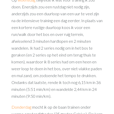
doen. Enerzijds zou een rustdag niet nodig zijn,
anderzijds zou een duurloop van een uur te veel zijn
na de intensieve training een dag eerder. In plaats van
een kortere rustige duurloop koos ik voor een
run/walk door het bos en over ruig terrein,
afwisselend 3 minuten hardlopen en 2 minuten
wandelen. Ik had 2 series nodig om in het bos te
geraken (en 2 series op het eind om terug thuis te
komen), waardoor ik 8 series had om een heen en
weer loop te doen in het bos, over niet-vlakke paden
en mul zand, om zodoende het tempo te drukken.
Ondanks dat laatste, rende ik toch nog 6,15 km in 36
minuten (5:51 min/km) en wandelde 2,44 km in 24
minuten (9:50 min/km).
Donderdag
mocht ik op de baan trainen onder
warme omstandigheden (25 graden Celsius). De kern