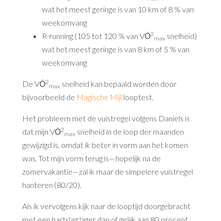
wat het meest geringe is van 10 km of 8 % van
weekomvang
2
R-running (105 tot 120 % van VȮ
snelheid)
max
wat het meest geringe is van 8 km of 5 % van
weekomvang
2
De VȮ
snelheid kan bepaald worden door
max
bijvoorbeeld de
Magische Mijl
looptest.
Het probleem met de vuistregel volgens Daniels is
2
dat mijn VȮ
snelheid in de loop der maanden
max
gewijzigd is, omdat ik beter in vorm aan het komen
was. Tot mijn vorm terug is—hopelijk na de
zomervakantie—zal ik maar de simpelere vuistregel
hanteren (80/20).
Als ik vervolgens kijk naar de looptijd doorgebracht
met een hartslag lager dan of gelijk aan 80 procent