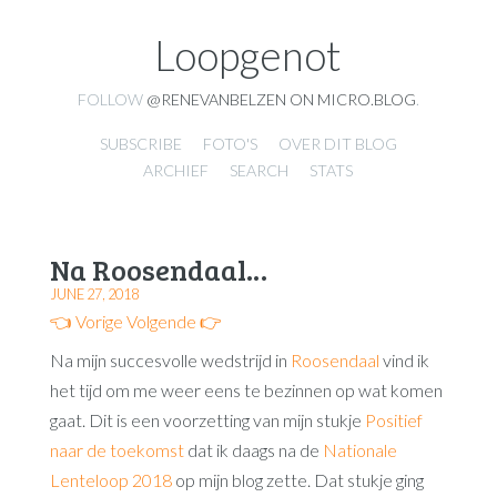
Loopgenot
FOLLOW
@RENEVANBELZEN ON MICRO.BLOG
.
SUBSCRIBE
FOTO'S
OVER DIT BLOG
ARCHIEF
SEARCH
STATS
Na Roosendaal…
JUNE 27, 2018
👈 Vorige
Volgende 👉
Na mijn succesvolle wedstrijd in
Roosendaal
vind ik
het tijd om me weer eens te bezinnen op wat komen
gaat. Dit is een voorzetting van mijn stukje
Positief
naar de toekomst
dat ik daags na de
Nationale
Lenteloop 2018
op mijn blog zette. Dat stukje ging