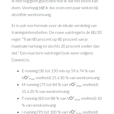
Ik heb nog geen goed idee hoe ik dat het beste kan
doen. Voorlopig blijf ik dus even een paar weken bij
dezelfde weekomvang.
Er is ook een formule voor de ideale verdeling van
trainingsintensiteiten. De ruwe vuistregel is de 80/20
regel: “Train 80 procent op 80 procent van je
maximale hartslag en slechts 20 procent sneller dan
dat.” Een exactere vuistregel (ook weer volgens
Daniels) is:
E-running (30 tot 150 min op 59 à 74 % van
2
VȮ
snelheid) 25 à 30 % van weekomvang
max
2
M-running (75 tot 84 % van VȮ
snelheid)
max
15 à 20 % van weekomvang
2
T-running (83 tot 88 % van VȮ
snelheid) 10
max
% van weekomvang
2
I-running (95 tot 100 % van VȮ
snelheid)
max