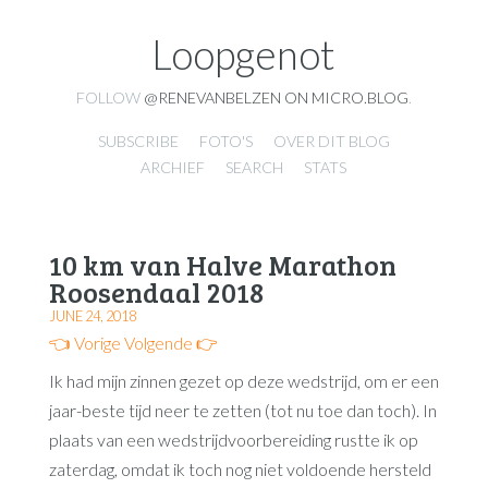
Loopgenot
FOLLOW
@RENEVANBELZEN ON MICRO.BLOG
.
SUBSCRIBE
FOTO'S
OVER DIT BLOG
ARCHIEF
SEARCH
STATS
10 km van Halve Marathon
Roosendaal 2018
JUNE 24, 2018
👈 Vorige
Volgende 👉
Ik had mijn zinnen gezet op deze wedstrijd, om er een
jaar-beste tijd neer te zetten (tot nu toe dan toch). In
plaats van een wedstrijdvoorbereiding rustte ik op
zaterdag, omdat ik toch nog niet voldoende hersteld