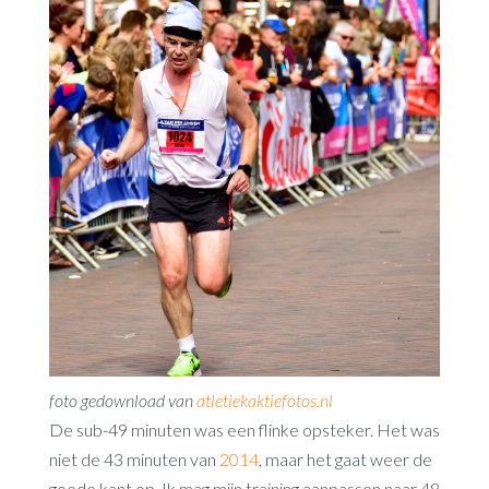
foto gedownload van
atletiekaktiefotos.nl
De sub-49 minuten was een flinke opsteker. Het was
niet de 43 minuten van
2014
, maar het gaat weer de
goede kant op. Ik mag mijn training aanpassen naar 48