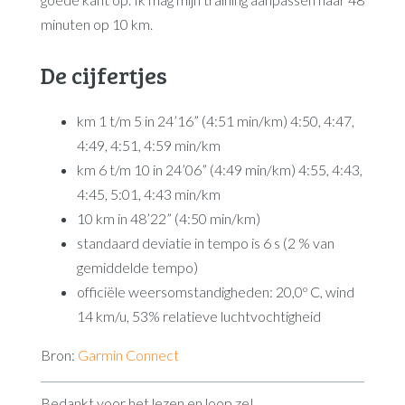
minuten op 10 km.
De cijfertjes
km 1 t/m 5 in 24’16” (4:51 min/km) 4:50, 4:47,
4:49, 4:51, 4:59 min/km
km 6 t/m 10 in 24’06” (4:49 min/km) 4:55, 4:43,
4:45, 5:01, 4:43 min/km
10 km in 48’22” (4:50 min/km)
standaard deviatie in tempo is 6 s (2 % van
gemiddelde tempo)
officiële weersomstandigheden: 20,0º C, wind
14 km/u, 53% relatieve luchtvochtigheid
Bron:
Garmin Connect
Bedankt voor het lezen en loop ze!