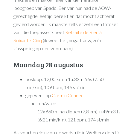
loopgroep van Spado. Eén van hun had de AOW-
gerechtigde leeftijd bereikt en dat mocht achteraf
gevierd worden. Ik maakte zelfs er zelfs een fotoset
van, die toepasselijk heet
Retraite de Rien à
Soixante-Cinq
(ik weet het, nogal flauw, zo’n
zinsspeling op een voornaam).
Maandag 28 augustus
bosloop: 12,00 km in 1u:33m:56s (7:50
min/km), 109 bpm, 146 st/min
gegevens op
Garmin Connect
run/walk:
12x 650 m hardlopen (7,8 km) in 49m:31s
(6:21 min/km), 121 bpm, 174 st/min
Als voorbereiding op de wedstrijd in Welberg deed ik