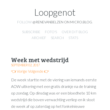
Loopgenot
FOLLOW
@RENEVANBELZEN ON MICRO.BLOG
.
SUBSCRIBE
FOTO'S
OVER DIT BLOG
ARCHIEF
SEARCH
STATS
Week met wedstrijd
SEPTEMBER 02, 2017
👈 Vorige
Volgende 👉
De week startte met de viering van iemands eerste
AOW uitkering met een gratis drankje na de training
op zondag. Op dinsdag was er een bloedhete 10 km
wedstrijd die boven verwachting verliep en ik sloot
de week af op zaterdag op het fonkelnieuwe