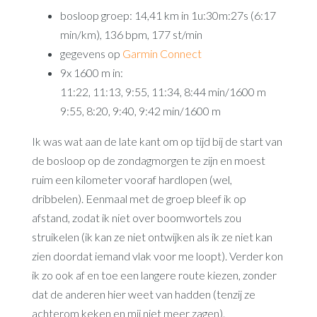
bosloop groep: 14,41 km in 1u:30m:27s (6:17
min/km), 136 bpm, 177 st/min
gegevens op
Garmin Connect
9x 1600 m in:
11:22, 11:13, 9:55, 11:34, 8:44 min/1600 m
9:55, 8:20, 9:40, 9:42 min/1600 m
Ik was wat aan de late kant om op tijd bij de start van
de bosloop op de zondagmorgen te zijn en moest
ruim een kilometer vooraf hardlopen (wel,
dribbelen). Eenmaal met de groep bleef ik op
afstand, zodat ik niet over boomwortels zou
struikelen (ik kan ze niet ontwijken als ik ze niet kan
zien doordat iemand vlak voor me loopt). Verder kon
ik zo ook af en toe een langere route kiezen, zonder
dat de anderen hier weet van hadden (tenzij ze
achterom keken en mij niet meer zagen).