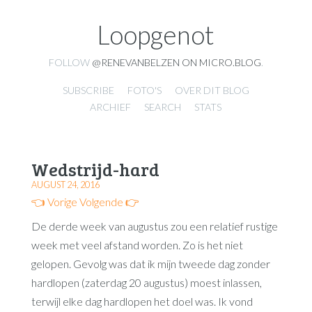
Loopgenot
FOLLOW
@RENEVANBELZEN ON MICRO.BLOG
.
SUBSCRIBE
FOTO'S
OVER DIT BLOG
ARCHIEF
SEARCH
STATS
Wedstrijd-hard
AUGUST 24, 2016
👈 Vorige
Volgende 👉
De derde week van augustus zou een relatief rustige
week met veel afstand worden. Zo is het niet
gelopen. Gevolg was dat ik mijn tweede dag zonder
hardlopen (zaterdag 20 augustus) moest inlassen,
terwijl elke dag hardlopen het doel was. Ik vond