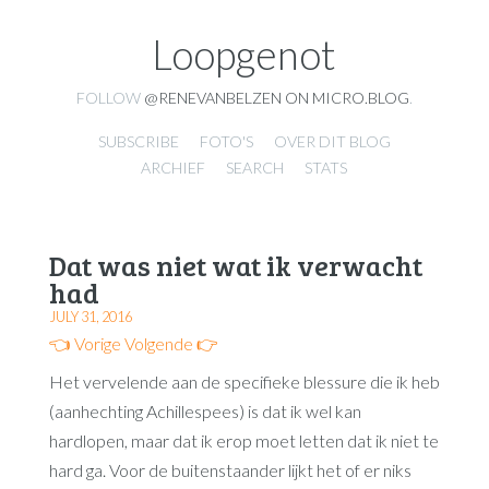
Loopgenot
FOLLOW
@RENEVANBELZEN ON MICRO.BLOG
.
SUBSCRIBE
FOTO'S
OVER DIT BLOG
ARCHIEF
SEARCH
STATS
Dat was niet wat ik verwacht
had
JULY 31, 2016
👈 Vorige
Volgende 👉
Het vervelende aan de specifieke blessure die ik heb
(aanhechting Achillespees) is dat ik wel kan
hardlopen, maar dat ik erop moet letten dat ik niet te
hard ga. Voor de buitenstaander lijkt het of er niks