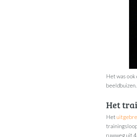
Het was ook d
beeldbuizen.
Het tr
Het
uitgebre
trainingsloo
ruwweg uit 4 