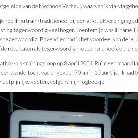
afgeleide van de Methode Verheul, waarvan ik via-via geho
jk hoe ik nu train (traditioneel bij een atletiekvereniging), d
sting tegenwoordig veel hoger. Toentertijd was ik namelijk
ls tegenwoordig. Bovendien had ik het voordeel van de je
fde resultaten als tegenwoordig niet zo hard hoefde traine
rathon-als-trainingsloop op 8 april 2001. Ruim een maand lat
 een wandeltocht van ongeveer 70 km in 10 uur tijd. Ik had
 heel pijnlijke voeten, volgens mijn logboekje.