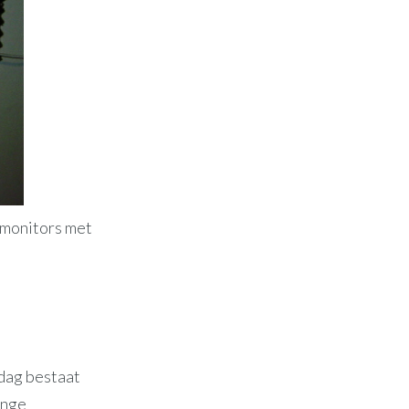
ermonitors met
 dag bestaat
ange