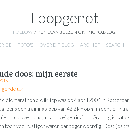
Loopgenot
FOLLOW
@RENEVANBELZEN ON MICRO.BLOG
.
CRIBE
FOTO'S
OVER DIT BLOG
ARCHIEF
SEARCH
oude doos: mijn eerste
2016
lgende 👉
iciële marathon die ik liep was op 4 april 2004 in Rotterdam
k al eens een trainingsloop van 42,2 km op mijn eentje. Ik tr
niet in clubverband, maar op eigen inzicht. Grappig is dat d
en toen veel rustiger waren dan tegenwoordig. Destijds tra