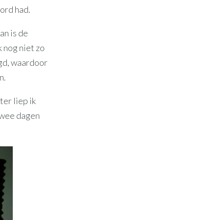
ord had.
an is de
 nog niet zo
ugd, waardoor
n.
er liep ik
 twee dagen