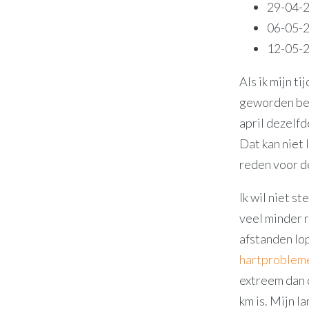
29-04-2
06-05-2
12-05-2
Als ik mijn ti
geworden ben.
april dezelfd
Dat kan niet 
reden voor d
Ik wil niet s
veel minder r
afstanden lop
hartproblem
extreem dan
km is. Mijn l