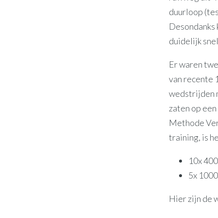
duurloop (tes
Desondanks ko
duidelijk sne
Er waren twe
van recente 
wedstrijden 
zaten op een
Methode Verhe
training, is 
10x 400
5x 1000
Hier zijn de 