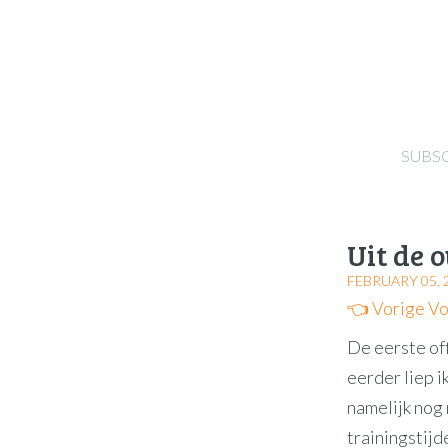
SUBS
Uit de 
FEBRUARY 05, 
👈 Vorige
Vo
De eerste off
eerder liep i
namelijk nog 
trainingstijd