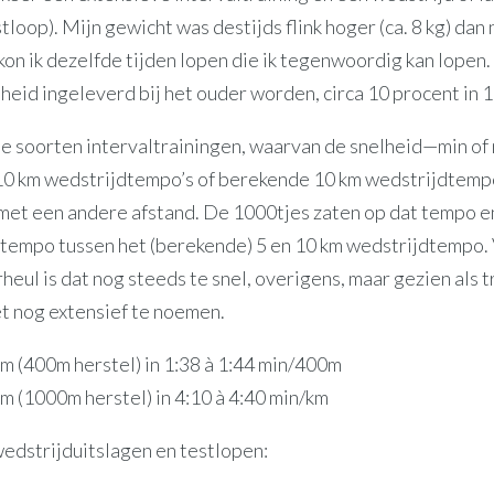
tloop). Mijn gewicht was destijds flink hoger (ca. 8 kg) dan 
n ik dezelfde tijden lopen die ik tegenwoordig kan lopen. 
lheid ingeleverd bij het ouder worden, circa 10 procent in 1
e soorten intervaltrainingen, waarvan de snelheid—min o
10 km wedstrijdtempo’s of berekende 10 km wedstrijdtempo
met een andere afstand. De 1000tjes zaten op dat tempo e
 tempo tussen het (berekende) 5 en 10 km wedstrijdtempo.
ul is dat nog steeds te snel, overigens, maar gezien als t
het nog extensief te noemen.
m (400m herstel) in 1:38 à 1:44 min/400m
m (1000m herstel) in 4:10 à 4:40 min/km
wedstrijduitslagen en testlopen: