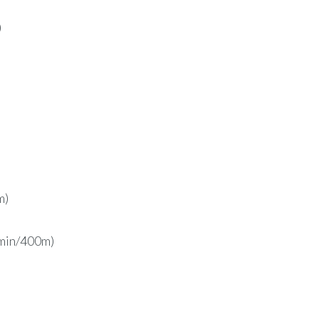
)
m)
 min/400m)