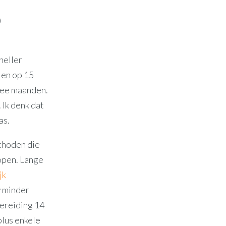
)
sneller
 en op 15
twee maanden.
 Ik denk dat
as.
ethoden die
lopen. Lange
jk
w minder
bereiding 14
plus enkele