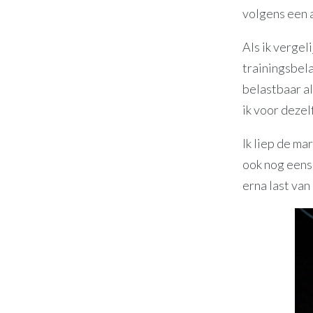
volgens een 
Als ik vergeli
trainingsbela
belastbaar a
ik voor dezel
Ik liep de ma
ook nog eens
erna last van