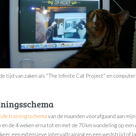
e tijd van zaken als "The Infinite Cat Project" en comput
ainingsschema
ide trainingsschema
van de maanden voorafgaand aan mijn
p en de 4 weken erna tot en met de 70 km wandeling op een
keer een extensieve intervaltraining en een wedstrijd of l