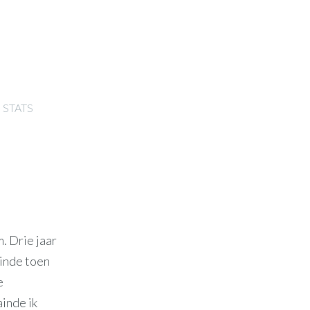
STATS
. Drie jaar
ainde toen
e
inde ik