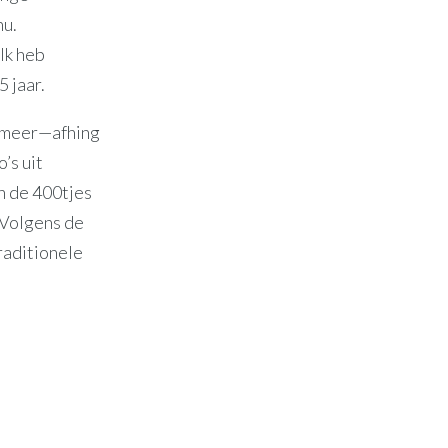
nu.
Ik heb
5 jaar.
f meer—afhing
’s uit
n de 400tjes
 Volgens de
raditionele