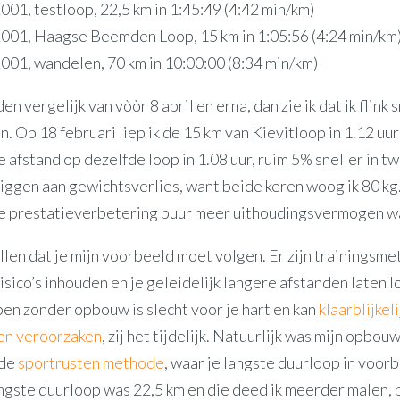
001, testloop, 22,5 km in 1:45:49 (4:42 min/km)
001, Haagse Beemden Loop, 15 km in 1:05:56 (4:24 min/km
001, wandelen, 70 km in 10:00:00 (8:34 min/km)
jden vergelijk van vòòr 8 april en erna, dan zie ik dat ik flink 
 Op 18 februari liep ik de 15 km van Kievitloop in 1.12 uur
e afstand op dezelfde loop in 1.08 uur, ruim 5% sneller in 
liggen aan gewichtsverlies, want beide keren woog ik 80 kg.
e prestatieverbetering puur meer uithoudingsvermogen w
tellen dat je mijn voorbeeld moet volgen. Er zijn trainingsm
isico’s inhouden en je geleidelijk langere afstanden laten 
en zonder opbouw is slecht voor je hart en kan
klaarblijkeli
en veroorzaken
, zij het tijdelijk. Natuurlijk was mijn opbou
 de
sportrusten methode
, waar je langste duurloop in voor
angste duurloop was 22,5 km en die deed ik meerder malen, 