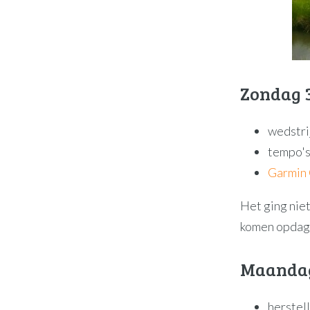
Zondag 
wedstri
tempo's 
Garmin
Het ging niet
komen opdage
Maandag
herstel