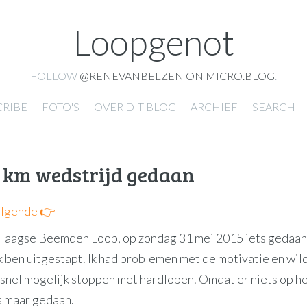
Loopgenot
FOLLOW
@RENEVANBELZEN ON MICRO.BLOG
.
CRIBE
FOTO'S
OVER DIT BLOG
ARCHIEF
SEARCH
 km wedstrijd gedaan
lgende 👉
e Haagse Beemden Loop, op zondag 31 mei 2015 iets gedaan
k ben uitgestapt. Ik had problemen met de motivatie en wil
 snel mogelijk stoppen met hardlopen. Omdat er niets op he
s maar gedaan.