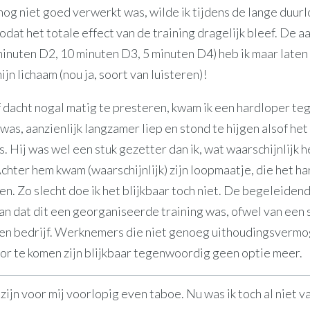
nog niet goed verwerkt was, wilde ik tijdens de lange duu
odat het totale effect van de training dragelijk bleef. De a
minuten D2, 10 minuten D3, 5 minuten D4) heb ik maar laten 
ijn lichaam (nou ja, soort van luisteren)!
lf dacht nogal matig te presteren, kwam ik een hardloper te
 was, aanzienlijk langzamer liep en stond te hijgen alsof het
. Hij was wel een stuk gezetter dan ik, wat waarschijnlijk h
chter hem kwam (waarschijnlijk) zijn loopmaatje, die het ha
. Zo slecht doe ik het blijkbaar toch niet. De begeleidend
an dat dit een georganiseerde training was, ofwel van een 
en bedrijf. Werknemers die niet genoeg uithoudingsverm
or te komen zijn blijkbaar tegenwoordig geen optie meer.
ijn voor mij voorlopig even taboe. Nu was ik toch al niet v