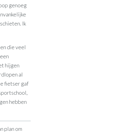
rloop genoeg
anvankelijke
schieten. Ik
gen die veel
 een
et hijgen
rdlopen al
e fietser gaf
sportschool,
ogen hebben
an plan om