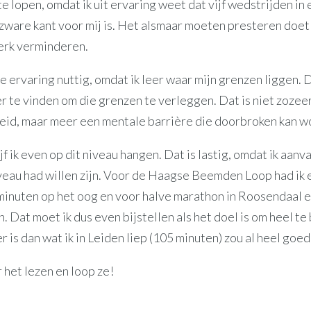
e lopen, omdat ik uit ervaring weet dat vijf wedstrijden in
zware kant voor mij is. Het alsmaar moeten presteren doet 
erk verminderen.
de ervaring nuttig, omdat ik leer waar mijn grenzen liggen. D
 te vinden om die grenzen te verleggen. Dat is niet zozee
id, maar meer een mentale barrière die doorbroken kan w
jf ik even op dit niveau hangen. Dat is lastig, omdat ik aanva
veau had willen zijn. Voor de Haagse Beemden Loop had ik e
minuten op het oog en voor halve marathon in Roosendaal e
. Dat moet ik dus even bijstellen als het doel is om heel te 
er is dan wat ik in Leiden liep (105 minuten) zou al heel goed 
 het lezen en loop ze!