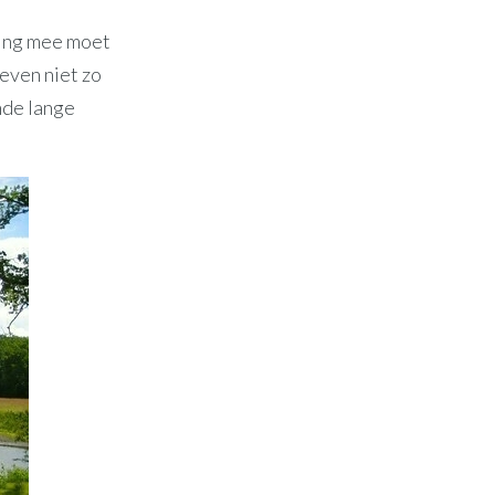
ning mee moet
even niet zo
nde lange