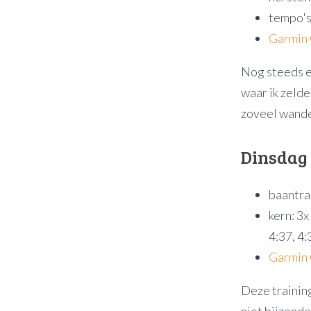
tempo's 
Garmin
Nog steeds e
waar ik zelde
zoveel wande
Dinsdag 
baantra
kern: 3
4:37, 4
Garmin
Deze training
niet bijzond