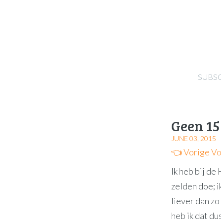
SUBS
Geen 15
JUNE 03, 2015
👈 Vorige
Vo
Ik heb bij d
zelden doe; i
liever dan zo
heb ik dat du