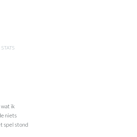
STATS
 wat ik
de niets
t spel stond