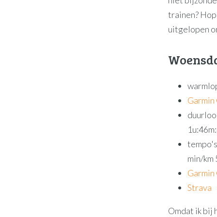
trainen? Hope
uitgelopen o
Woensda
warmlop
Garmin
duurloo
1u:46m:
tempo's 
min/km 5
Garmin
Strava
Omdat ik bij 