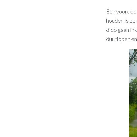
Een voordeel
houden is een
diep gaan in
duurlopen en