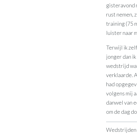
gisteravond 
rust nemen, z
training (75 
luister naar m
Terwijl ik ze
jonger dan ik
wedstrijd was
verklaarde. A
had opgegeven
volgens mij a
danwel van e
om de dag do
Wedstrijden z