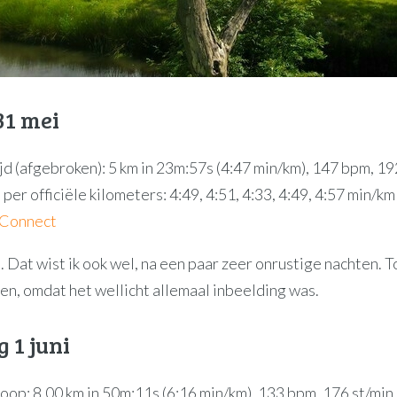
31 mei
jd (afgebroken): 5 km in 23m:57s (4:47 min/km), 147 bpm, 19
per officiële kilometers: 4:49, 4:51, 4:33, 4:49, 4:57 min/km
 Connect
. Dat wist ik ook wel, na een paar zeer onrustige nachten. T
n, omdat het wellicht allemaal inbeelding was.
 1 juni
loop: 8,00 km in 50m:11s (6:16 min/km), 133 bpm, 176 st/min