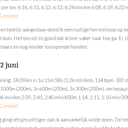
per km: 6:16, 6:15, 6:12, 6:13, 6:24 min/km 6:08, 6:19, 6:22
 Connect
en beetje aangedaan deed ik een rustige herstelloop op e
n kom. Het beviel zo goed dat ik hier vaker naar toe ga. Er zi
laars en nog minder loslopende honden.
2 juni
ining: 14,00 km in 1u:15m:58s (5:26 min/km), 134 bpm, 182 s
x 1000m (200m), 3x 600m (200m), 3x 300m (200m), seriepauz
:36 min/km 2:39, 2:41, 2:40 min/600m 1:14, 1:11, 1:10 min/3
 Connect
 ging ietsjes pittiger dan ik aanvankelijk wilde doen. De 
er vergeleken met voorgaande weken, maar ik wilde toch ru