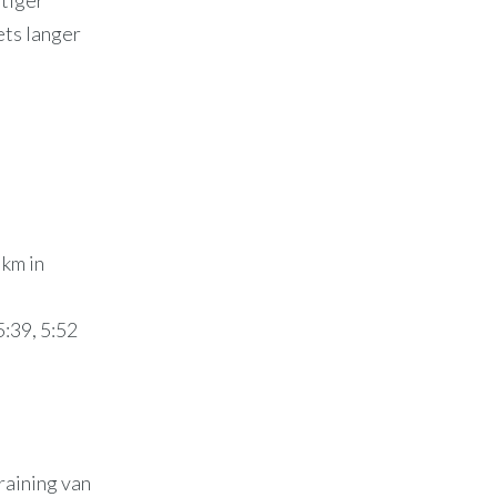
ets langer
 km in
5:39, 5:52
raining van