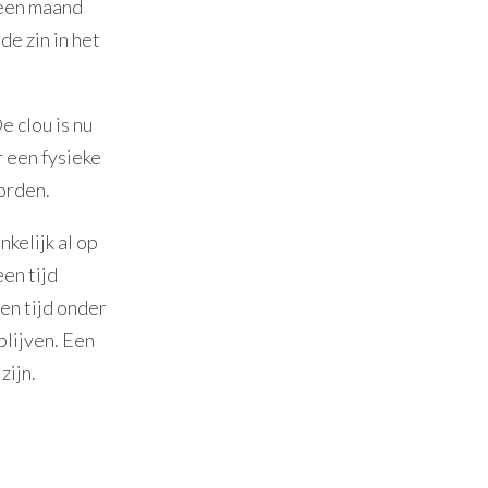
 een maand
de zin in het
e clou is nu
r een fysieke
orden.
nkelijk al op
en tijd
en tijd onder
blijven. Een
zijn.