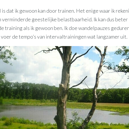
 is dat ik gewoon kan door trainen. Het enige waar ik reke
 verminderde geestelijke belastbaarheid. Ik kan dus beter 
 de training als ik gewoon ben. Ik doe wandelpauzes gedure
 voer de tempo’s van intervaltrainingen wat langzamer uit.