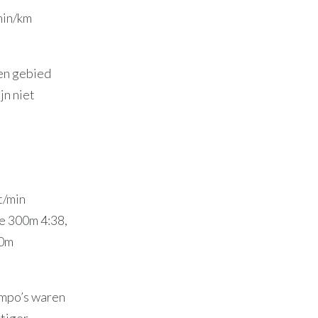
 min/km
en gebied
jn niet
t/min
e 300m 4:38,
00m
tempo’s waren
stiger