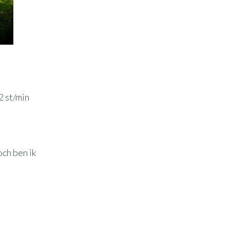
2 st/min
och ben ik