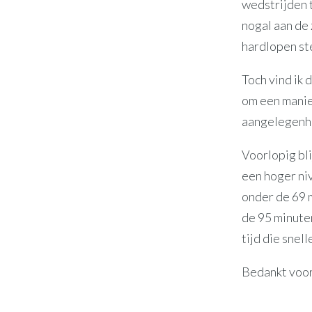
wedstrijden t
nogal aan de 
hardlopen st
Toch vind ik 
om een manier
aangelegenhe
Voorlopig bli
een hoger ni
onder de 69 
de 95 minuten
tijd die snell
Bedankt voor