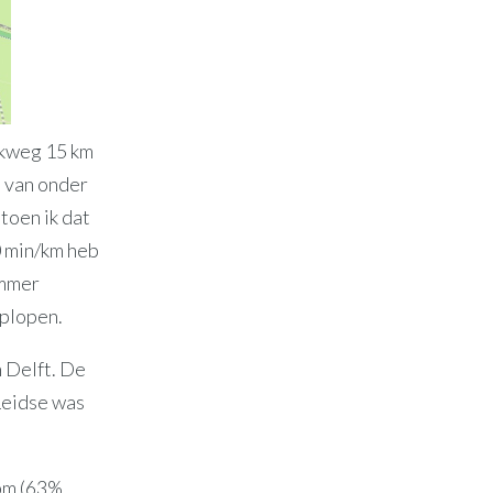
pakweg 15 km
d van onder
toen ik dat
0 min/km heb
immer
oplopen.
n Delft. De
 Leidse was
bpm (63%