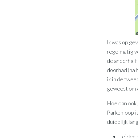
Ik was op gev
regelmatig v
de anderhalf
doorhad (na h
ik in de twee
geweest om we
Hoe dan ook, 
Parkenloop is
duidelijk lan
Leiden 