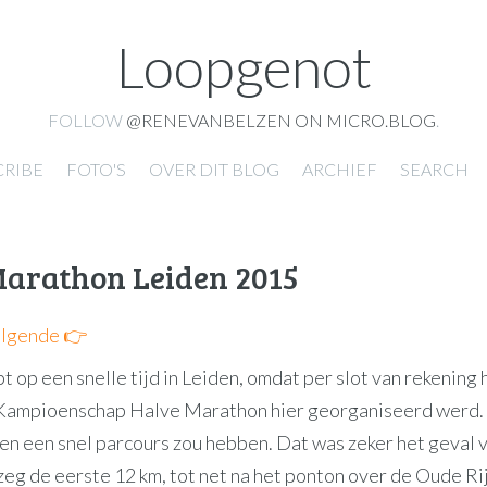
Loopgenot
FOLLOW
@RENEVANBELZEN ON MICRO.BLOG
.
CRIBE
FOTO'S
OVER DIT BLOG
ARCHIEF
SEARCH
Marathon Leiden 2015
lgende 👉
t op een snelle tijd in Leiden, omdat per slot van rekening 
ampioenschap Halve Marathon hier georganiseerd werd. 
en een snel parcours zou hebben. Dat was zeker het geval 
zeg de eerste 12 km, tot net na het ponton over de Oude Ri