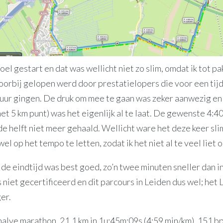
oel gestart en dat was wellicht niet zo slim, omdat ik tot 
oorbij gelopen werd door prestatielopers die voor een tij
 uur gingen. De druk om mee te gaan was zeker aanwezig en 
et 5 km punt) was het eigenlijk al te laat. De gewenste 4:4
de helft niet meer gehaald. Wellicht ware het deze keer sl
l op het tempo te letten, zodat ik het niet al te veel liet 
de eindtijd was best goed, zo’n twee minuten sneller dan i
 niet gecertificeerd en dit parcours in Leiden dus wel; het
ger.
halve marathon, 21,1 km in 1u:45m:09s (4:59 min/km), 151 