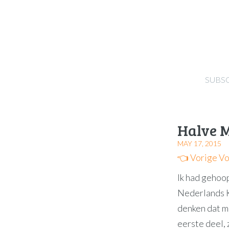
SUBS
Halve 
MAY 17, 2015
👈 Vorige
Vo
Ik had gehoop
Nederlands K
denken dat m
eerste deel, 