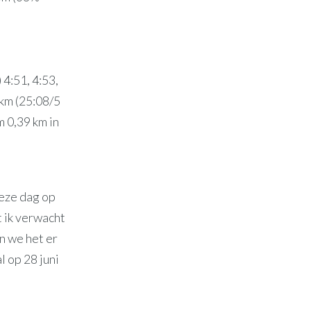
 4:51, 4:53,
/km (25:08/5
m 0,39 km in
deze dag op
t ik verwacht
en we het er
l op 28 juni