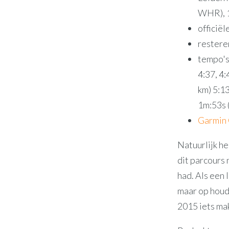
WHR), 1
officiël
resteren
tempo's 
4:37, 4:
km) 5:13
1m:53s 
Garmin
Natuurlijk he
dit parcours 
had. Als een 
maar op houde
2015 iets mak