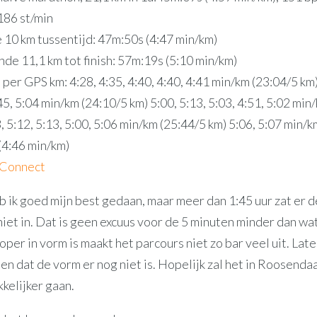
86 st/min
e 10 km tussentijd: 47m:50s (4:47 min/km)
de 11,1 km tot finish: 57m:19s (5:10 min/km)
per GPS km: 4:28, 4:35, 4:40, 4:40, 4:41 min/km (23:04/5 km)
45, 5:04 min/km (24:10/5 km) 5:00, 5:13, 5:03, 4:51, 5:02 min
, 5:12, 5:13, 5:00, 5:06 min/km (25:44/5 km) 5:06, 5:07 min/k
(4:46 min/km)
 Connect
b ik goed mijn best gedaan, maar meer dan 1:45 uur zat er 
niet in. Dat is geen excuus voor de 5 minuten minder dan wa
loper in vorm is maakt het parcours niet zo bar veel uit. Lat
n dat de vorm er nog niet is. Hopelijk zal het in Roosendaa
kelijker gaan.