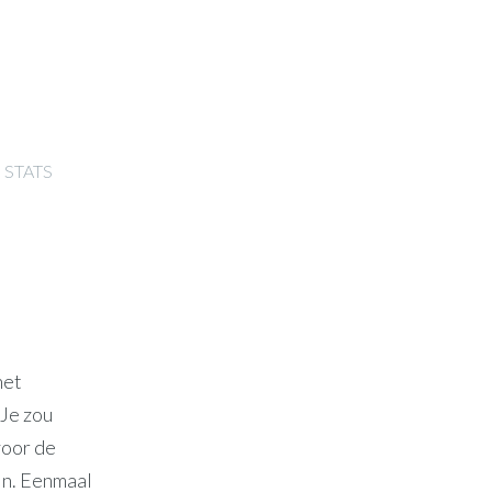
STATS
het
Je zou
voor de
jn. Eenmaal