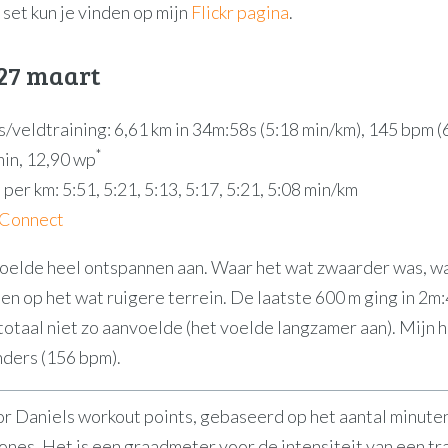
set kun je vinden op mijn
Flickr pagina
.
27 maart
/veldtraining: 6,61 km in 34m:58s (5:18 min/km), 145 bpm
*
min, 12,90 wp
per km: 5:51, 5:21, 5:13, 5:17, 5:21, 5:08 min/km
 Connect
oelde heel ontspannen aan. Waar het wat zwaarder was, w
en op het wat ruigere terrein. De laatste 600 m ging in 2m:
totaal niet zo aanvoelde (het voelde langzamer aan). Mijn h
nders (156 bpm).
r Daniels workout points, gebaseerd op het aantal minute
ones. Het is een graadmeter voor de intensiteit van een tra