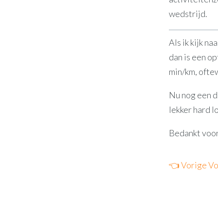
wedstrijd.
Als ik kijk 
dan is een o
min/km, oftew
Nu nog een da
lekker hard l
Bedankt voor
👈 Vorige
Vo