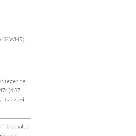
 (61% WHR),
as tegen de
47s (4:37
artslag zei
n in bepaalde
ining of