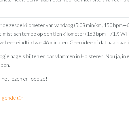
naar de zesde kilometer van vandaag (5:08 min/km, 150 bp
ptimistisch tempo op een tien kilometer (163 bpm—71% WH
el een eindtijd van 46 minuten. Geen idee of dat haalbaar is.
gje nagels bijten en dan vlammen in Halsteren. Nou ja, in e
open.
 het lezen en loop ze!
lgende 👉