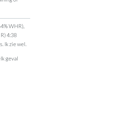
m—64% WHR),
R) 4:38
 Ik zie wel.
lk geval