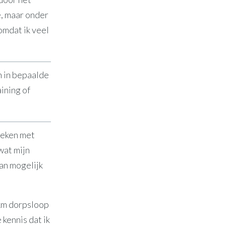
e, maar onder
omdat ik veel
n in bepaalde
ining of
leken met
wat mijn
an mogelijk
 km dorpsloop
kennis dat ik