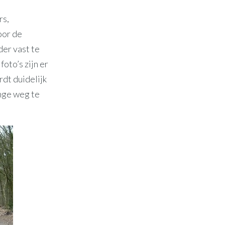
rs,
oor de
er vast te
oto’s zijn er
rdt duidelijk
ange weg te