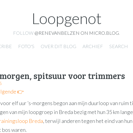
Loopgenot
FOLLOW
@RENEVANBELZEN ON MICRO.BLOG
.
CRIBE
FOTO'S
OVER DIT BLOG
ARCHIEF
SEARCH
morgen, spitsuur voor trimmers
5
lgende 👉
t voor elf uur ’s-morgens begon aan mijn duurloop van ruim 
en van mijn loopgroep in Breda bezig met hun 35 km lang
rainingsloop Breda
, terwijl anderen tegen het eind van hun
t bos waren.