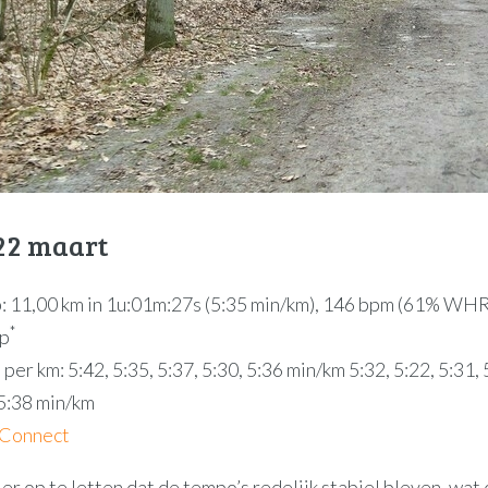
22 maart
: 11,00 km in 1u:01m:27s (5:35 min/km), 146 bpm (61% WHR)
*
wp
per km: 5:42, 5:35, 5:37, 5:30, 5:36 min/km 5:32, 5:22, 5:31, 
5:38 min/km
 Connect
er op te letten dat de tempo’s redelijk stabiel bleven, wat