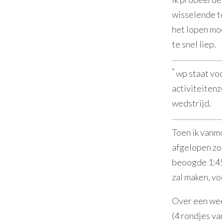
wisselende te
het lopen moe
te snel liep.
*
wp staat voo
activiteitenz
wedstrijd.
Toen ik vanm
afgelopen zo
beoogde 1:45
zal maken, vo
Over een wee
(4 rondjes va