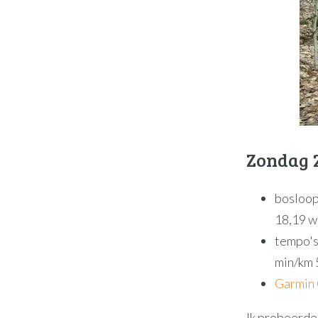
Zondag 
bosloop
18,19 
tempo's 
min/km 
Garmin
Ik probeerde 