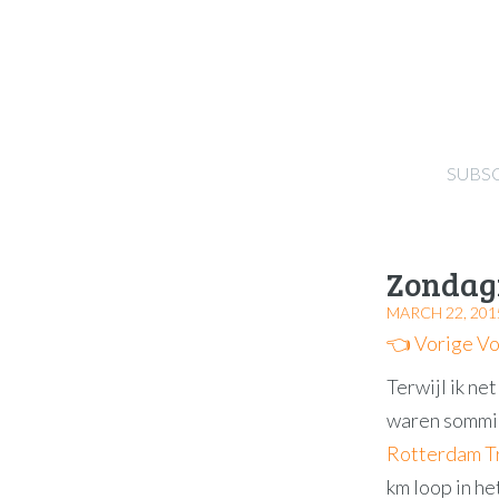
SUBS
Zondag
MARCH 22, 201
👈 Vorige
Vo
Terwijl ik ne
waren sommig
Rotterdam T
km loop in he