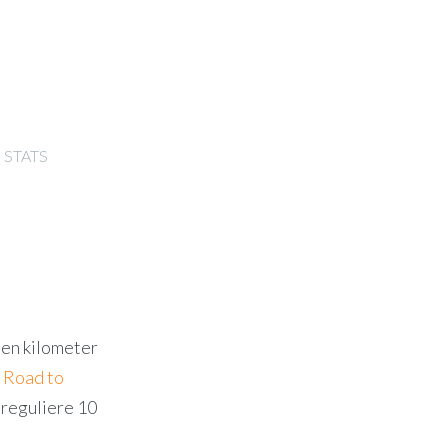
STATS
tien kilometer
e
Road to
 reguliere 10