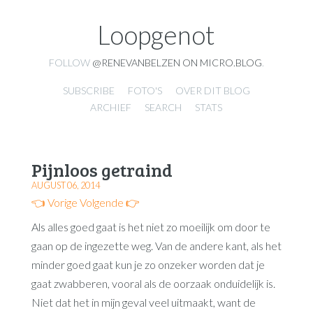
Loopgenot
FOLLOW
@RENEVANBELZEN ON MICRO.BLOG
.
SUBSCRIBE
FOTO'S
OVER DIT BLOG
ARCHIEF
SEARCH
STATS
Pijnloos getraind
AUGUST 06, 2014
👈 Vorige
Volgende 👉
Als alles goed gaat is het niet zo moeilijk om door te
gaan op de ingezette weg. Van de andere kant, als het
minder goed gaat kun je zo onzeker worden dat je
gaat zwabberen, vooral als de oorzaak onduidelijk is.
Niet dat het in mijn geval veel uitmaakt, want de