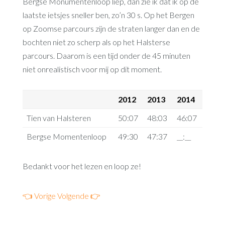
Bergse Monumentenloop liep, dan zie ik dat ik op de
laatste ietsjes sneller ben, zo’n 30 s. Op het Bergen
op Zoomse parcours zijn de straten langer dan en de
bochten niet zo scherp als op het Halsterse
parcours. Daarom is een tijd onder de 45 minuten
niet onrealistisch voor mij op dit moment.
2012
2013
2014
Tien van Halsteren
50:07
48:03
46:07
Bergse Momentenloop
49:30
47:37
__:__
Bedankt voor het lezen en loop ze!
👈 Vorige
Volgende 👉