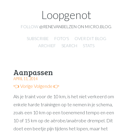
Loopgenot
FOLLOW
@RENEVANBELZEN ON MICRO.BLOG
.
SUBSCRIBE
FOTO'S
OVER DIT BLOG
ARCHIEF
SEARCH
STATS
Aanpassen
APRIL 11, 2014
👈 Vorige
Volgende 👉
Als je traint voor de 10 km, is het niet verkeerd om
enkele harde trainingen op te nemen in je schema,
zoals een 10 km op een toenemend tempo en een
10 of 15 km op de aërobe/anaërobe drempel. Dit
doet een beetje pijn tijdens het lopen, maar het