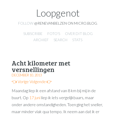
Loopgenot
FOLLOW
@RENEVANBELZEN ON MICRO.BLOG
.
SUBSCRIBE
FOTO'S
OVER DIT BLOG
ARCHIEF
SEARCH
STATS
Acht kilometer met
versnellingen
DECEMBER 10, 2013
👈 Vorige
Volgende 👉
Maandag liep ik een afstand van 8 km bij mij in de
buurt. Op
17 juni
liep ik iets vergelijkbaars, maar
onder andere omstandigheden. Toen ging het sneller,
maar minder vlak qua tempo. Ik neem aan dat ik er