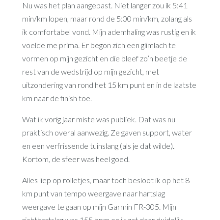
Nu was het plan aangepast. Niet langer zou ik 5:41
min/km lopen, maar rond de 5:00 min/km, zolang als
ik comfortabel vond. Mijn ademhaling was rustig en ik
voelde me prima. Er begon zich een glimlach te
vormen op mijn gezicht en die bleef zo’n beetje de
rest van de wedstrijd op mijn gezicht, met
uitzondering van rond het 15 km punt en in de laatste
km naar de finish toe.
Wat ik vorig jaar miste was publiek. Dat was nu
praktisch overal aanwezig. Ze gaven support, water
en een verfrissende tuinslang (als je dat wilde).
Kortom, de sfeer was heel goed.
Alles liep op rolletjes, maar toch besloot ik op het 8
km punt van tempo weergave naar hartslag
weergave te gaan op mijn Garmin FR-305. Mijn
richthartslag was 155 bpm en ik zat daar duidelijk