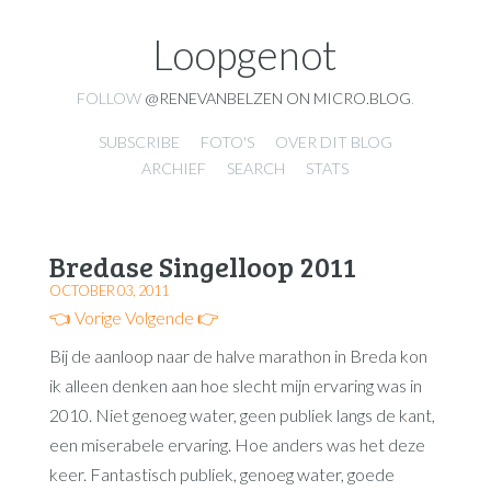
Loopgenot
FOLLOW
@RENEVANBELZEN ON MICRO.BLOG
.
SUBSCRIBE
FOTO'S
OVER DIT BLOG
ARCHIEF
SEARCH
STATS
Bredase Singelloop 2011
OCTOBER 03, 2011
👈 Vorige
Volgende 👉
Bij de aanloop naar de halve marathon in Breda kon
ik alleen denken aan hoe slecht mijn ervaring was in
2010. Niet genoeg water, geen publiek langs de kant,
een miserabele ervaring. Hoe anders was het deze
keer. Fantastisch publiek, genoeg water, goede