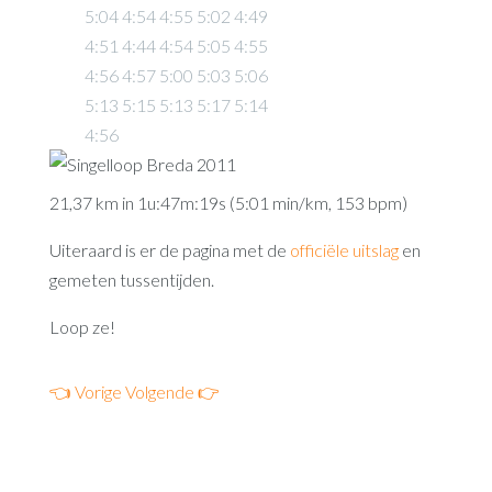
5:04 4:54 4:55 5:02 4:49
4:51 4:44 4:54 5:05 4:55
4:56 4:57 5:00 5:03 5:06
5:13 5:15 5:13 5:17 5:14
4:56
21,37 km in 1u:47m:19s (5:01 min/km, 153 bpm)
Uiteraard is er de pagina met de
officiële uitslag
en
gemeten tussentijden.
Loop ze!
👈 Vorige
Volgende 👉