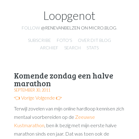
Loopgenot
FOLLOW
@RENEVANBELZEN ON MICRO.BLOG
.
SUBSCRIBE
FOTO'S
OVER DIT BLOG
ARCHIEF
SEARCH
STATS
Komende zondag een halve
marathon
SEPTEMBER 30, 2011
👈 Vorige
Volgende 👉
Terwijl zovelen van mijn online hardloop kennisen zich
mentaal voorbereiden op de
Zeeuwse
Kustmarathon
, ben ik bezig met mijn eerste halve
marathon sinds een jaar. Dat was toen ook de