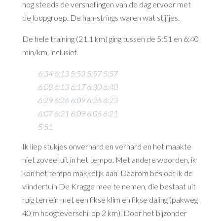
nog steeds de versnellingen van de dag ervoor met
de loopgroep. De hamstrings waren wat stijfjes.
De hele training (21,1 km) ging tussen de 5:51 en 6:40
min/km, inclusief.
6:34 6:13 5:53 5:57 5:57
6:08 6:13 6:17 6:30 6:40
6:29 6:26 6:09 6:26 6:23
6:07 6:21 6:09 6:06 6:21
5:51
Ik liep stukjes onverhard en verhard en het maakte
niet zoveel uit in het tempo. Met andere woorden, ik
kon het tempo makkelijk aan. Daarom besloot ik de
vlindertuin De Kragge mee te nemen, die bestaat uit
ruig terrein met een fikse klim en fikse daling (pakweg
40 m hoogteverschil op 2 km). Door het bijzonder