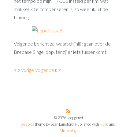
het tempo op mijn FR-305 insteld per km, wat
makkelijk te compenseren is, zo weet ik uit de
training.
Volgende bericht zal waarschijnlijk gaan over de
Bredase Singelloop, tenzij er iets tussenkomt.
👈 Vorige
Volgende 👉
© 2026 Loopgenot
Arabica
theme by Sean Lunsford. Published with
Hugo
and
Micro.blog
.