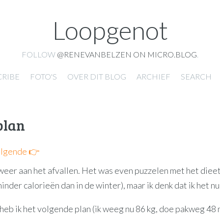
Loopgenot
FOLLOW
@RENEVANBELZEN ON MICRO.BLOG
.
CRIBE
FOTO'S
OVER DIT BLOG
ARCHIEF
SEARCH
plan
lgende 👉
weer aan het afvallen. Het was even puzzelen met het dieet
inder calorieën dan in de winter), maar ik denk dat ik het n
heb ik het volgende plan (ik weeg nu 86 kg, doe pakweg 48