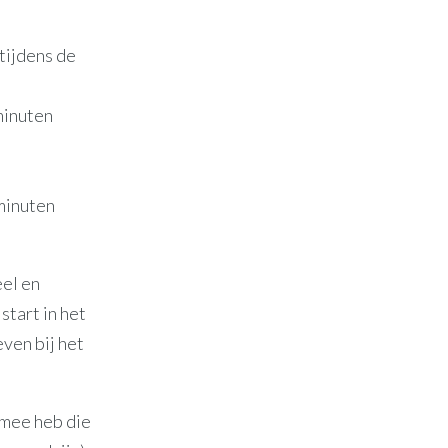
 tijdens de
minuten
minuten
eel en
start in het
even bij het
s mee heb die