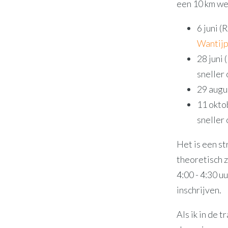
een 10 km wed
6 juni (
Wantijp
28 juni
sneller
29 augus
11 okto
sneller
Het is een str
theoretisch z
4:00 - 4:30 u
inschrijven.
Als ik in de 