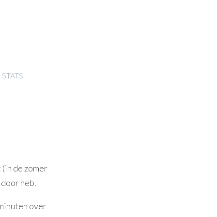
STATS
 (in de zomer
u door heb.
 minuten over