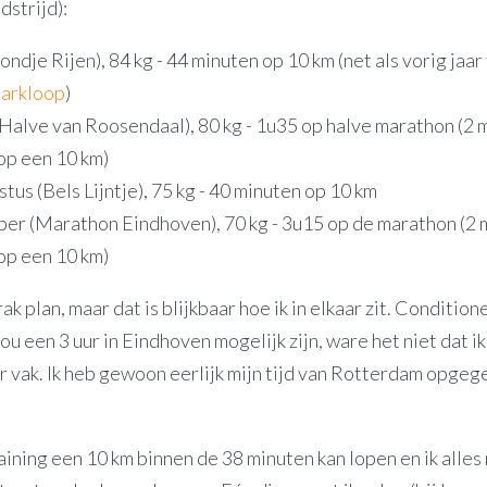
strijd):
Rondje Rijen), 84 kg - 44 minuten op 10 km (net als vorig jaar
arkloop
)
 (Halve van Roosendaal), 80 kg - 1u35 op halve marathon (2 
 op een 10 km)
tus (Bels Lijntje), 75 kg - 40 minuten op 10 km
ber (Marathon Eindhoven), 70 kg - 3u15 op de marathon (2 
 op een 10 km)
ak plan, maar dat is blijkbaar hoe ik in elkaar zit. Condition
ou een 3 uur in Eindhoven mogelijk zijn, ware het niet dat ik 
ur vak. Ik heb gewoon eerlijk mijn tijd van Rotterdam opgeg
training een 10 km binnen de 38 minuten kan lopen en ik alle