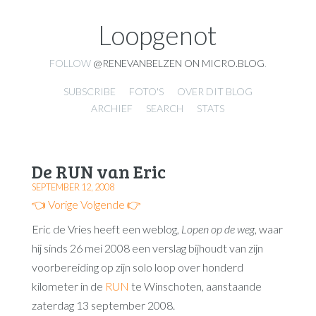
Loopgenot
FOLLOW
@RENEVANBELZEN ON MICRO.BLOG
.
SUBSCRIBE
FOTO'S
OVER DIT BLOG
ARCHIEF
SEARCH
STATS
De RUN van Eric
SEPTEMBER 12, 2008
👈 Vorige
Volgende 👉
Eric de Vries heeft een weblog,
Lopen op de weg
, waar
hij sinds 26 mei 2008 een verslag bijhoudt van zijn
voorbereiding op zijn solo loop over honderd
kilometer in de
RUN
te Winschoten, aanstaande
zaterdag 13 september 2008.