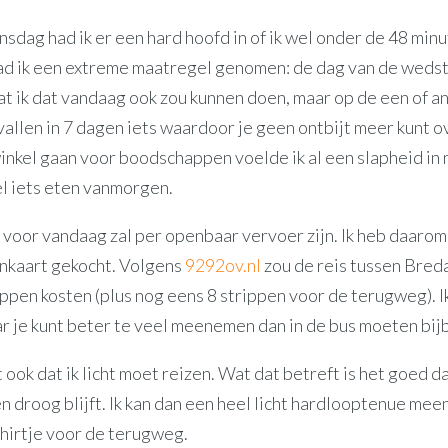
sdag had ik er een hard hoofd in of ik wel onder de 48 min
had ik een extreme maatregel genomen: de dag van de wedst
at ik dat vandaag ook zou kunnen doen, maar op de een of 
afvallen in 7 dagen iets waardoor je geen ontbijt meer kunt o
inkel gaan voor boodschappen voelde ik al een slapheid in m
l iets eten vanmorgen.
 voor vandaag zal per openbaar vervoer zijn. Ik heb daaro
enkaart gekocht. Volgens
9292ov.nl
zou de reis tussen Bred
ppen kosten (plus nog eens 8 strippen voor de terugweg). I
r je kunt beter te veel meenemen dan in de bus moeten bij
ook dat ik licht moet reizen. Wat dat betreft is het goed d
n droog blijft. Ik kan dan een heel licht hardlooptenue me
hirtje voor de terugweg.