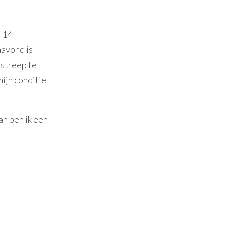
p 14
navond is
hstreep te
ijn conditie
an ben ik een