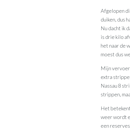
Afgelopen din
duiken, dus 
Nu dacht ik d
is drie kilo 
het naar de w
moest dus we
Mijn vervoer
extra stripp
Nassau 8 stri
strippen, maa
Het betekent 
weer wordt e
een reserves