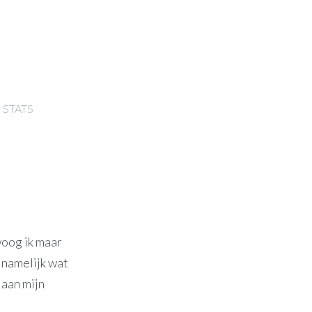
STATS
oog ik maar
 namelijk wat
 aan mijn