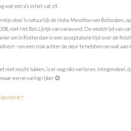
og wat extra’s in het vat zit.
rmijn doel is natuurlijk de
Halve Marathon van Rotterdam
, o
008, niet
Het Bels Lijntje
van vanavond. De wedstrijd van va
nier om in Rotterdam in een acceptabele tijd over de finis
direct—om een stok achter de deur te hebben om wat aan m
et niet mocht lukken, is er nog niks verloren. Integendeel, d
, maar een ervaring rijker 😉
lgende 👉