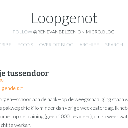
Loopgenot
FOLLOW
@RENEVANBELZEN ON MICRO.BLOG
.
CRIBE
FOTO'S
OVER DIT BLOG
ARCHIEF
SEARCH
je tussendoor
08
lgende 👉
orgen—schoon aan de haak—op de weegschaal ging staan w
is pakweg drie kilo minder dan vorige week zaterdag. Ik heb
omen op de training (geen 1000tjes meer), om zo weer wat
cht te werken.