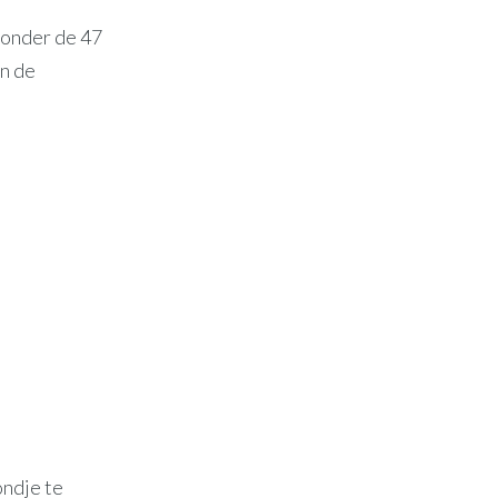
 onder de 47
en de
ondje te