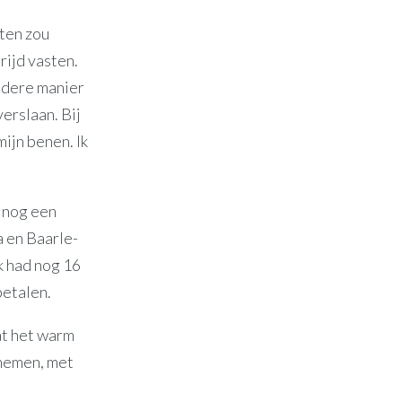
uten zou
rijd vasten.
andere manier
verslaan. Bij
ijn benen. Ik
m nog een
a en Baarle-
k had nog 16
betalen.
at het warm
enemen, met