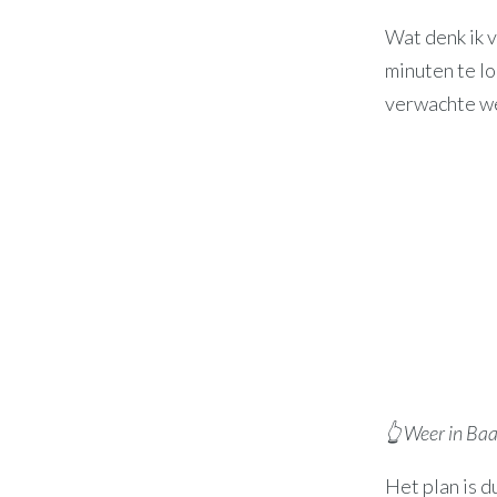
Wat denk ik 
minuten te lo
verwachte we
👆 Weer in Ba
Het plan is d