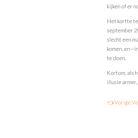
kijken of er n
Het kortte te
september 2
slecht een ma
komen, en—in
te doen.
Kortom, als h
illusie armer
👈 Vorige
Vo