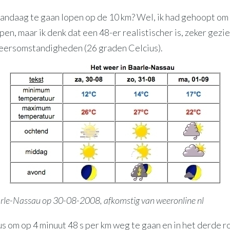
vandaag te gaan lopen op de 10 km? Wel, ik had gehoopt om
pen, maar ik denk dat een 48-er realistischer is, zeker gezi
ersomstandigheden (26 graden Celcius).
arle-Nassau op 30-08-2008, afkomstig van weeronline nl
us om op 4 minuut 48 s per km weg te gaan en in het derde r