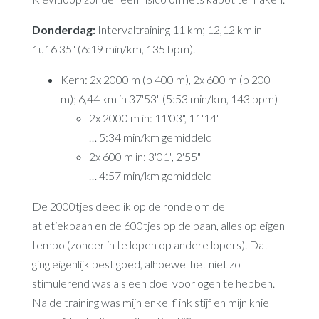
Donderdag:
Intervaltraining 11 km; 12,12 km in
1u16'35" (6:19 min/km, 135 bpm).
Kern: 2x 2000 m (p 400 m), 2x 600 m (p 200
m); 6,44 km in 37'53" (5:53 min/km, 143 bpm)
2x 2000 m in: 11'03", 11'14"
… 5:34 min/km gemiddeld
2x 600 m in: 3'01", 2'55"
… 4:57 min/km gemiddeld
De 2000tjes deed ik op de ronde om de
atletiekbaan en de 600tjes op de baan, alles op eigen
tempo (zonder in te lopen op andere lopers). Dat
ging eigenlijk best goed, alhoewel het niet zo
stimulerend was als een doel voor ogen te hebben.
Na de training was mijn enkel flink stijf en mijn knie