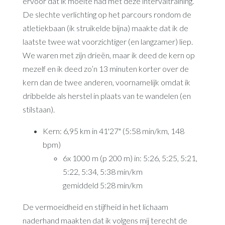
ervoor dat ik moeite had met deze intervaltraining.
De slechte verlichting op het parcours rondom de
atletiekbaan (ik struikelde bijna) maakte dat ik de
laatste twee wat voorzichtiger (en langzamer) liep.
We waren met zijn drieën, maar ik deed de kern op
mezelf en ik deed zo’n 13 minuten korter over de
kern dan de twee anderen, voornamelijk omdat ik
dribbelde als herstel in plaats van te wandelen (en
stilstaan).
Kern: 6,95 km in 41'27" (5:58 min/km, 148
bpm)
6x 1000 m (p 200 m) in: 5:26, 5:25, 5:21,
5:22, 5:34, 5:38 min/km
gemiddeld 5:28 min/km
De vermoeidheid en stijfheid in het lichaam
naderhand maakten dat ik volgens mij terecht de