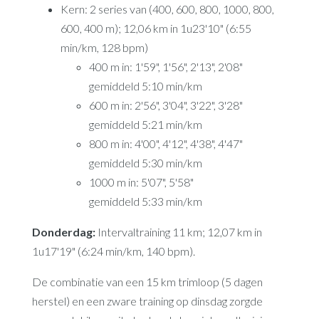
Kern: 2 series van (400, 600, 800, 1000, 800,
600, 400 m); 12,06 km in 1u23'10" (6:55
min/km, 128 bpm)
400 m in: 1'59", 1'56", 2'13", 2'08"
gemiddeld 5:10 min/km
600 m in: 2'56", 3'04", 3'22", 3'28"
gemiddeld 5:21 min/km
800 m in: 4'00", 4'12", 4'38", 4'47"
gemiddeld 5:30 min/km
1000 m in: 5'07", 5'58"
gemiddeld 5:33 min/km
Donderdag:
Intervaltraining 11 km; 12,07 km in
1u17'19" (6:24 min/km, 140 bpm).
De combinatie van een 15 km trimloop (5 dagen
herstel) en een zware training op dinsdag zorgde