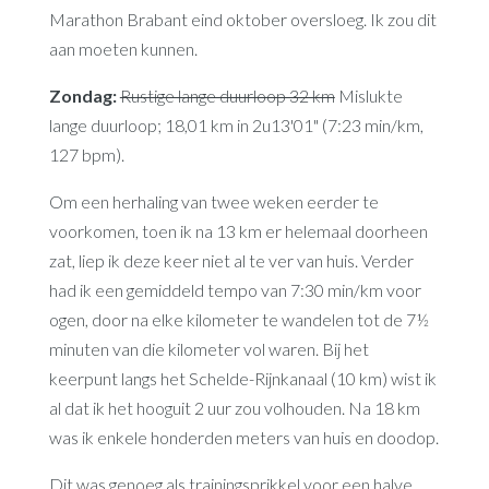
Marathon Brabant eind oktober oversloeg. Ik zou dit
aan moeten kunnen.
Zondag:
Rustige lange duurloop 32 km
Mislukte
lange duurloop; 18,01 km in 2u13'01" (7:23 min/km,
127 bpm).
Om een herhaling van twee weken eerder te
voorkomen, toen ik na 13 km er helemaal doorheen
zat, liep ik deze keer niet al te ver van huis. Verder
had ik een gemiddeld tempo van 7:30 min/km voor
ogen, door na elke kilometer te wandelen tot de 7½
minuten van die kilometer vol waren. Bij het
keerpunt langs het Schelde-Rijnkanaal (10 km) wist ik
al dat ik het hooguit 2 uur zou volhouden. Na 18 km
was ik enkele honderden meters van huis en doodop.
Dit was genoeg als trainingsprikkel voor een halve