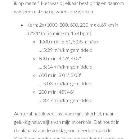
ik op mezelf. Het was bij elkaar best pittig en daarom
was een rustdag op woensdag welkom.
Kern: 2x (1000, 800, 600, 200 m); 6,69 km in
37'31" (5:36 min/km, 138 bpm)
1000 m in: 5:51, 5:08 min/km
… 5:29 min/km gemiddeld
800 m in: 4'16", 4'07"
… 5:14 min/km gemiddeld
600 m in: 3'01", 3'03"
… 5:03 min/km gemiddeld
200 m in: 45", 46"
… 3:47 min/km gemiddeld
Achteraf had ik veel last van mijn linkerhiel, maar
gelukkig nauwelijks van mijn linkerknie. Dat houdt in
dat ik aanstaande zondag kon meedoen aan de
Kievitloop zonder een risico om iets kapot te maken.