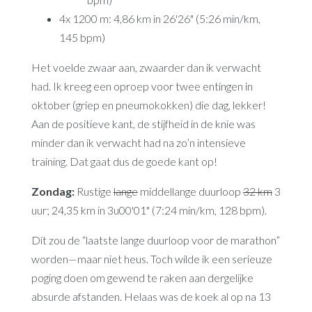
4x 1200 m: 4,86 km in 26'26" (5:26 min/km,
145 bpm)
Het voelde zwaar aan, zwaarder dan ik verwacht
had. Ik kreeg een oproep voor twee entingen in
oktober (griep en pneumokokken) die dag, lekker!
Aan de positieve kant, de stijfheid in de knie was
minder dan ik verwacht had na zo’n intensieve
training. Dat gaat dus de goede kant op!
Zondag:
Rustige
lange
middellange duurloop
32 km
3
uur; 24,35 km in 3u00'01" (7:24 min/km, 128 bpm).
Dit zou de “laatste lange duurloop voor de marathon”
worden—maar niet heus. Toch wilde ik een serieuze
poging doen om gewend te raken aan dergelijke
absurde afstanden. Helaas was de koek al op na 13