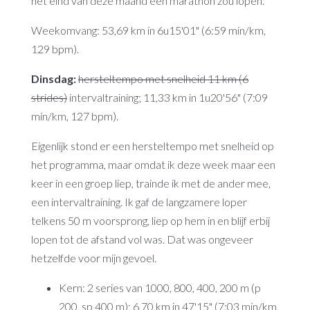
het eind van deze maand een marathon zou lopen.
Weekomvang: 53,69 km in 6u15'01" (6:59 min/km,
129 bpm).
Dinsdag:
hersteltempo met snelheid 11 km (6
strides)
intervaltraining; 11,33 km in 1u20'56" (7:09
min/km, 127 bpm).
Eigenlijk stond er een hersteltempo met snelheid op
het programma, maar omdat ik deze week maar een
keer in een groep liep, trainde ik met de ander mee,
een intervaltraining. Ik gaf de langzamere loper
telkens 50 m voorsprong, liep op hem in en blijf erbij
lopen tot de afstand vol was. Dat was ongeveer
hetzelfde voor mijn gevoel.
Kern: 2 series van 1000, 800, 400, 200 m (p
200, sp 400 m); 6,70 km in 47'15" (7:03 min/km,