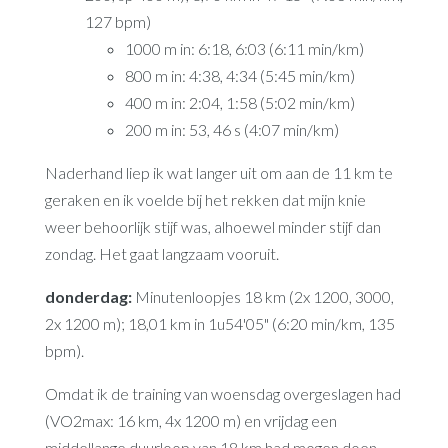
127 bpm)
1000 m in: 6:18, 6:03 (6:11 min/km)
800 m in: 4:38, 4:34 (5:45 min/km)
400 m in: 2:04, 1:58 (5:02 min/km)
200 m in: 53, 46 s (4:07 min/km)
Naderhand liep ik wat langer uit om aan de 11 km te
geraken en ik voelde bij het rekken dat mijn knie
weer behoorlijk stijf was, alhoewel minder stijf dan
zondag. Het gaat langzaam vooruit.
donderdag:
Minutenloopjes 18 km (2x 1200, 3000,
2x 1200 m); 18,01 km in 1u54'05" (6:20 min/km, 135
bpm).
Omdat ik de training van woensdag overgeslagen had
(VO2max: 16 km, 4x 1200 m) en vrijdag een
middellange duurloop van 18 km had mogen doen,