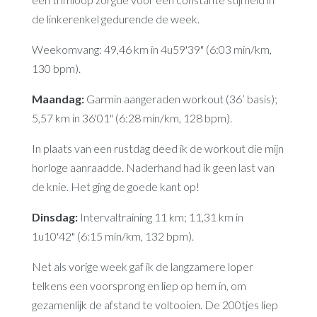
de linkerenkel gedurende de week.
Weekomvang: 49,46 km in 4u59'39" (6:03 min/km,
130 bpm).
Maandag:
Garmin aangeraden workout (36’ basis);
5,57 km in 36'01" (6:28 min/km, 128 bpm).
In plaats van een rustdag deed ik de workout die mijn
horloge aanraadde. Naderhand had ik geen last van
de knie. Het ging de goede kant op!
Dinsdag:
Intervaltraining 11 km; 11,31 km in
1u10'42" (6:15 min/km, 132 bpm).
Net als vorige week gaf ik de langzamere loper
telkens een voorsprong en liep op hem in, om
gezamenlijk de afstand te voltooien. De 200tjes liep