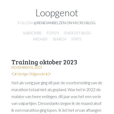
Loopgenot
FOLLOW
@RENEVANBELZEN ON MICRO.BLOG
.
SUBSCRIBE
FOTO'S
OVER DIT BLOG
ARCHIEF
SEARCH
STATS
Training oktober 2023
NOVEMBER 01, 2023
👈 Vorige
Volgende 👉
Net als vorig jaar ging dit jaar de voorbereiding van de
marathon totaal niet als gepland. Was het in 2022 de
malaise van twee entingen, dit jaar was het een serie
van valpartijen. Desondanks begon ik de maand alsof
ik een marathon ging lopen. Ik liet het ervan afhangen