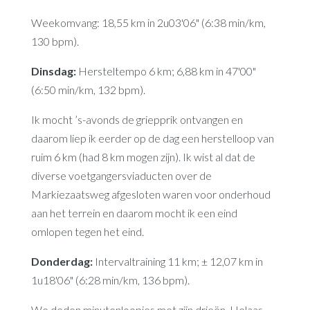
Weekomvang: 18,55 km in 2u03'06" (6:38 min/km,
130 bpm).
Dinsdag:
Hersteltempo 6 km; 6,88 km in 47'00"
(6:50 min/km, 132 bpm).
Ik mocht ’s-avonds de griepprik ontvangen en
daarom liep ik eerder op de dag een herstelloop van
ruim 6 km (had 8 km mogen zijn). Ik wist al dat de
diverse voetgangersviaducten over de
Markiezaatsweg afgesloten waren voor onderhoud
aan het terrein en daarom mocht ik een eind
omlopen tegen het eind.
Donderdag:
Intervaltraining 11 km; ± 12,07 km in
1u18'06" (6:28 min/km, 136 bpm).
We deden minutenloopjes met zijn drieën. Helaas