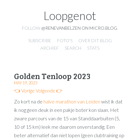
Loopgenot
FOLLOW
@RENEVANBELZEN ON MICRO.BLOG
.
SUBSCRIBE
FOTO'S
OVER DIT BLOG
ARCHIEF
SEARCH
STATS
Golden Tenloop 2023
MAY 19, 2023
👈 Vorige
Volgende 👉
Zo kort na de
halve marathon van Leiden
wist ik dat
ik nog geen deuk in een pakje boter kon slaan. Het
zware parcours van de 15 van Standdaarbuiten (5,
10 of 15 km) leek me daarom onverstandig. Een
beter alternatief dan niet lopen (geen clubtraining op