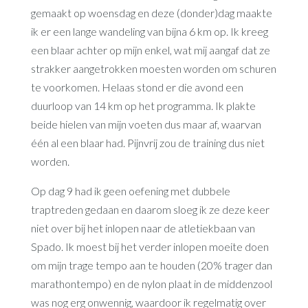
gemaakt op woensdag en deze (donder)dag maakte
ik er een lange wandeling van bijna 6 km op. Ik kreeg
een blaar achter op mijn enkel, wat mij aangaf dat ze
strakker aangetrokken moesten worden om schuren
te voorkomen. Helaas stond er die avond een
duurloop van 14 km op het programma. Ik plakte
beide hielen van mijn voeten dus maar af, waarvan
één al een blaar had. Pijnvrij zou de training dus niet
worden.
Op dag 9 had ik geen oefening met dubbele
traptreden gedaan en daarom sloeg ik ze deze keer
niet over bij het inlopen naar de atletiekbaan van
Spado. Ik moest bij het verder inlopen moeite doen
om mijn trage tempo aan te houden (20% trager dan
marathontempo) en de nylon plaat in de middenzool
was nog erg onwennig, waardoor ik regelmatig over