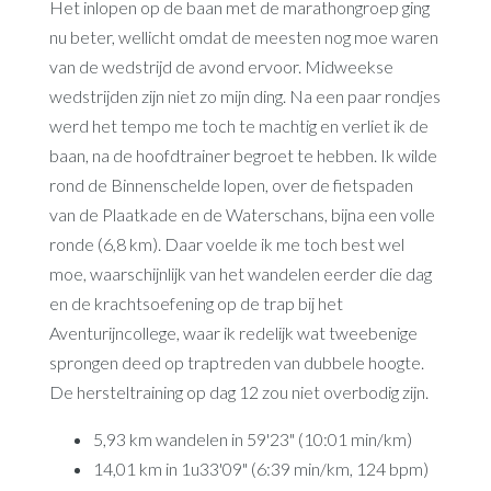
Het inlopen op de baan met de marathongroep ging
nu beter, wellicht omdat de meesten nog moe waren
van de wedstrijd de avond ervoor. Midweekse
wedstrijden zijn niet zo mijn ding. Na een paar rondjes
werd het tempo me toch te machtig en verliet ik de
baan, na de hoofdtrainer begroet te hebben. Ik wilde
rond de Binnenschelde lopen, over de fietspaden
van de Plaatkade en de Waterschans, bijna een volle
ronde (6,8 km). Daar voelde ik me toch best wel
moe, waarschijnlijk van het wandelen eerder die dag
en de krachtsoefening op de trap bij het
Aventurijncollege, waar ik redelijk wat tweebenige
sprongen deed op traptreden van dubbele hoogte.
De hersteltraining op dag 12 zou niet overbodig zijn.
5,93 km wandelen in 59'23" (10:01 min/km)
14,01 km in 1u33'09" (6:39 min/km, 124 bpm)