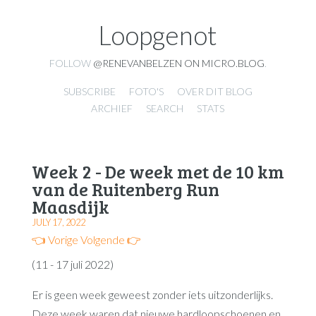
Loopgenot
FOLLOW
@RENEVANBELZEN ON MICRO.BLOG
.
SUBSCRIBE
FOTO'S
OVER DIT BLOG
ARCHIEF
SEARCH
STATS
Week 2 - De week met de 10 km
van de Ruitenberg Run
Maasdijk
JULY 17, 2022
👈 Vorige
Volgende 👉
(11 - 17 juli 2022)
Er is geen week geweest zonder iets uitzonderlijks.
Deze week waren dat nieuwe hardloopschoenen en